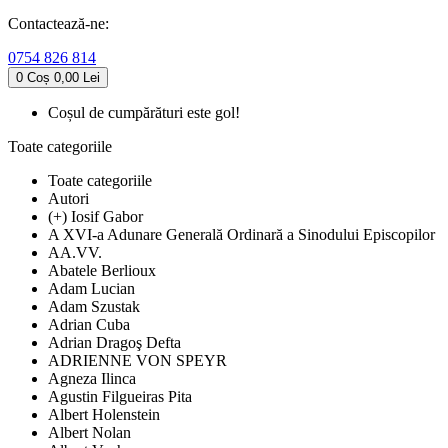
Contactează-ne:
0754 826 814
0
Coș
0,00 Lei
Coșul de cumpărături este gol!
Toate categoriile
Toate categoriile
Autori
(+) Iosif Gabor
A XVI-a Adunare Generală Ordinară a Sinodului Episcopilor
AA.VV.
Abatele Berlioux
Adam Lucian
Adam Szustak
Adrian Cuba
Adrian Dragoş Defta
ADRIENNE VON SPEYR
Agneza Ilinca
Agustin Filgueiras Pita
Albert Holenstein
Albert Nolan