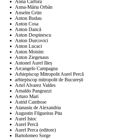
Anna Carfora
Anna-Mária Orbán
Anselm Grün
Anton Budau
Anton Cosa
Anton Dancă
Anton Despinescu
Anton Durcovici
Anton Lucaci
Anton Moisim
Anton Ziegenaus
Antonel Aurel Ilieș
Arcangelo Campagna
Arhiepiscop Mitropolit Aurel Percă
arhiepiscop mitropolit de București
Ariel Alvarez Valdes
Arnaldo Pangrazzi
Arturo Mari
Astrid Cambose
Atanasiu de Alexandria
Augustin Filgueiras Pita
Aurel Istoc
Aurel Percă
Aurel Perca (editore)
Bartolomeo Sorge