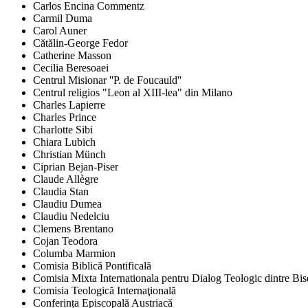
Carlos Encina Commentz
Carmil Duma
Carol Auner
Cătălin-George Fedor
Catherine Masson
Cecilia Beresoaei
Centrul Misionar ''P. de Foucauld''
Centrul religios "Leon al XIII-lea" din Milano
Charles Lapierre
Charles Prince
Charlotte Sibi
Chiara Lubich
Christian Münch
Ciprian Bejan-Piser
Claude Allègre
Claudia Stan
Claudiu Dumea
Claudiu Nedelciu
Clemens Brentano
Cojan Teodora
Columba Marmion
Comisia Biblică Pontificală
Comisia Mixta Internationala pentru Dialog Teologic dintre Bi
Comisia Teologică Internaţională
Conferința Episcopală Austriacă