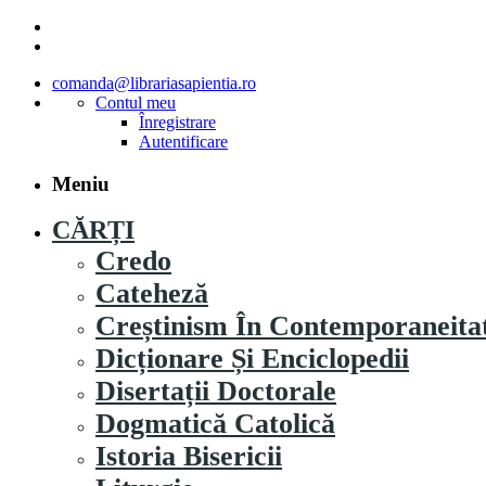
comanda@librariasapientia.ro
Contul meu
Înregistrare
Autentificare
Meniu
CĂRȚI
Credo
Cateheză
Creștinism În Contemporaneita
Dicționare Și Enciclopedii
Disertații Doctorale
Dogmatică Catolică
Istoria Bisericii