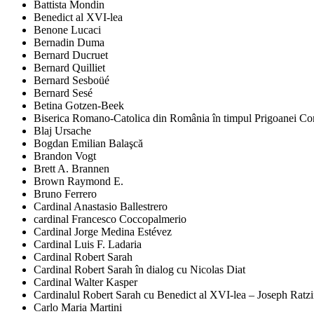
Battista Mondin
Benedict al XVI-lea
Benone Lucaci
Bernadin Duma
Bernard Ducruet
Bernard Quilliet
Bernard Sesboüé
Bernard Sesé
Betina Gotzen-Beek
Biserica Romano-Catolica din România în timpul Prigoanei Comu
Blaj Ursache
Bogdan Emilian Balaşcă
Brandon Vogt
Brett A. Brannen
Brown Raymond E.
Bruno Ferrero
Cardinal Anastasio Ballestrero
cardinal Francesco Coccopalmerio
Cardinal Jorge Medina Estévez
Cardinal Luis F. Ladaria
Cardinal Robert Sarah
Cardinal Robert Sarah în dialog cu Nicolas Diat
Cardinal Walter Kasper
Cardinalul Robert Sarah cu Benedict al XVI-lea – Joseph Ratz
Carlo Maria Martini