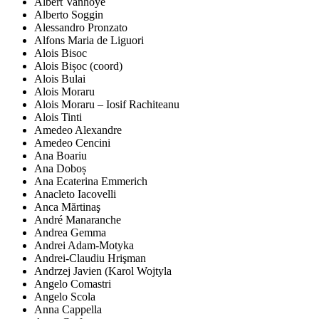
Albert Vanhoye
Alberto Soggin
Alessandro Pronzato
Alfons Maria de Liguori
Alois Bisoc
Alois Bișoc (coord)
Alois Bulai
Alois Moraru
Alois Moraru – Iosif Rachiteanu
Alois Tinti
Amedeo Alexandre
Amedeo Cencini
Ana Boariu
Ana Doboș
Ana Ecaterina Emmerich
Anacleto Iacovelli
Anca Mărtinaş
André Manaranche
Andrea Gemma
Andrei Adam-Motyka
Andrei-Claudiu Hrişman
Andrzej Javien (Karol Wojtyla
Angelo Comastri
Angelo Scola
Anna Cappella