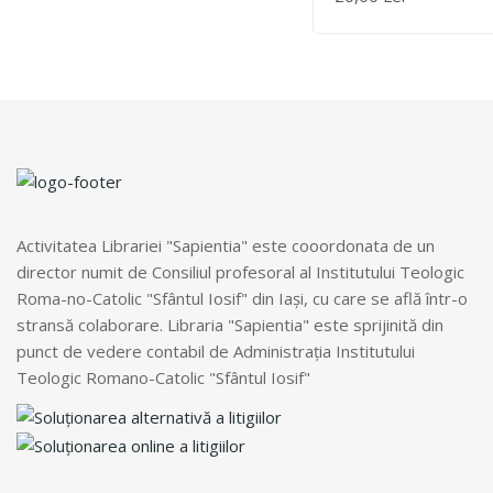
Simpozionului Naţio
ADAUGĂ ÎN COȘ
„Catolicii Din Moldo
Centenarul Unirii De
1918”
Activitatea Librariei "Sapientia" este cooordonata de un
director numit de Consiliul profesoral al Institutului Teologic
Roma-no-Catolic "Sfântul Iosif" din Iași, cu care se află într-o
stransă colaborare. Libraria "Sapientia" este sprijinită din
punct de vedere contabil de Administrația Institutului
Teologic Romano-Catolic "Sfântul Iosif"