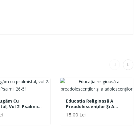
Rugăm Cu
Educația Religioasă A
tul, Vol 2. Psalmii
Preadolescenților Și A
Adolescenților
ei
15,00 Lei
ÎN COȘ
ADAUGĂ ÎN COȘ