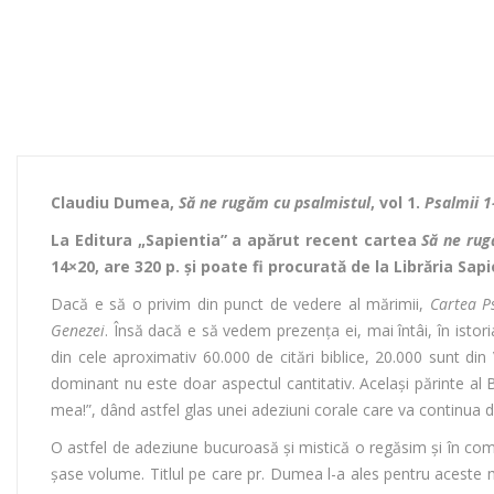
Claudiu Dumea,
Să ne rugăm cu psalmistul
, vol 1.
Psalmii 1
La Editura „Sapientia” a apărut recent cartea
Să ne rug
14×20, are 320 p. și poate fi procurată de la Librăria Sapi
Dacă e să o privim din punct de vedere al mărimii,
Cartea P
Genezei
. Însă dacă e să vedem prezența ei, mai întâi, în istor
din cele aproximativ 60.000 de citări biblice, 20.000 sunt di
dominant nu este doar aspectul cantitativ. Același părinte al B
mea!”, dând astfel glas unei adeziuni corale care va continua de
O astfel de adeziune bucuroasă și mistică o regăsim și în com
șase volume. Titlul pe care pr. Dumea l-a ales pentru aceste 