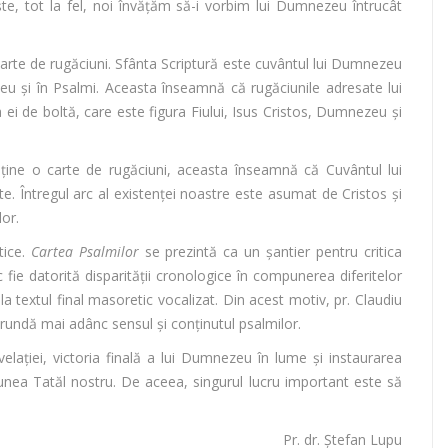
te, tot la fel, noi învățăm să-i vorbim lui Dumnezeu întrucât
carte de rugăciuni. Sfânta Scriptură este cuvântul lui Dumnezeu
eu și în Psalmi. Aceasta înseamnă că rugăciunile adresate lui
ei de boltă, care este figura Fiului, Isus Cristos, Dumnezeu și
ține o carte de rugăciuni, aceasta înseamnă că Cuvântul lui
. Întregul arc al existenței noastre este asumat de Cristos și
or.
tice.
Cartea Psalmilor
se prezintă ca un șantier pentru critica
c fie datorită disparității cronologice în compunerea diferitelor
și la textul final masoretic vocalizat. Din acest motiv, pr. Claudiu
pătrundă mai adânc sensul și conținutul psalmilor.
lației, victoria finală a lui Dumnezeu în lume și instaurarea
unea Tatăl nostru. De aceea, singurul lucru important este să
Pr. dr. Ștefan Lupu