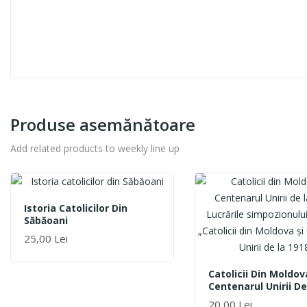
Produse asemănătoare
Add related products to weekly line up
Istoria Catolicilor Din
Săbăoani
25,00 Lei
ADAUGĂ ÎN COȘ
Catolicii Din Moldov
Centenarul Unirii De
1918. Lucrările
20,00 Lei