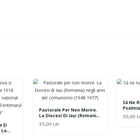
Să Ne 
Psalmis
Pastorale Per Non Morire.
26-51
La Diocesi Di Iaşi (Romania)
30,00 L
ADAUGĂ 
Negli Anni Del Comunismo
35,00 Lei
a Şi
(1948-1977)
ADAUGĂ ÎN COȘ
 La