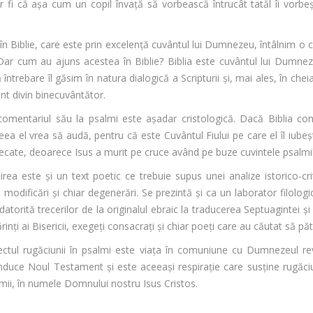
 fi că așa cum un copil învață să vorbească întrucât tatăl îi vorbeș
 în Biblie, care este prin excelență cuvântul lui Dumnezeu, întâlnim o 
Dar cum au ajuns acestea în Biblie? Biblia este cuvântul lui Dumnez
ebare îl găsim în natura dialogică a Scripturii și, mai ales, în cheia 
nt divin binecuvântător.
entariul său la psalmi este așadar cristologică. Dacă Biblia con
l vrea să audă, pentru că este Cuvântul Fiului pe care el îl iubește
necate, deoarece Isus a murit pe cruce având pe buze cuvintele psalmil
rea este și un text poetic ce trebuie supus unei analize istorico-cri
e modificări și chiar degenerări. Se prezintă și ca un laborator filologi
ie datorită trecerilor de la originalul ebraic la traducerea Septuagintei 
ărinți ai Bisericii, exegeți consacrați și chiar poeți care au căutat să 
tul rugăciunii în psalmi este viața în comuniune cu Dumnezeul reve
nduce Noul Testament și este aceeași respirație care susține rugăci
mii, în numele Domnului nostru Isus Cristos.