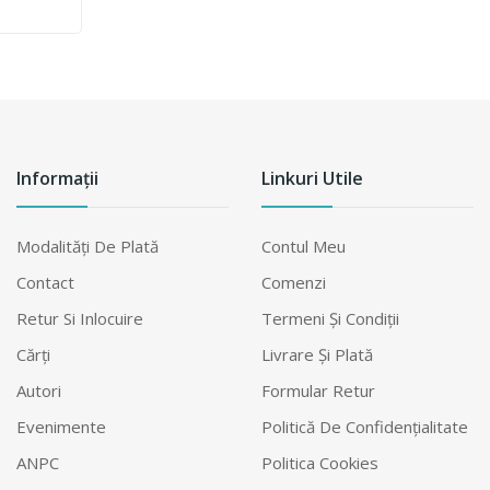
nal
va Şi
 La
Informații
Linkuri Utile
Modalităţi De Plată
Contul Meu
Contact
Comenzi
Retur Si Inlocuire
Termeni Şi Condiţii
Cărți
Livrare Şi Plată
Autori
Formular Retur
Evenimente
Politică De Confidențialitate
ANPC
Politica Cookies