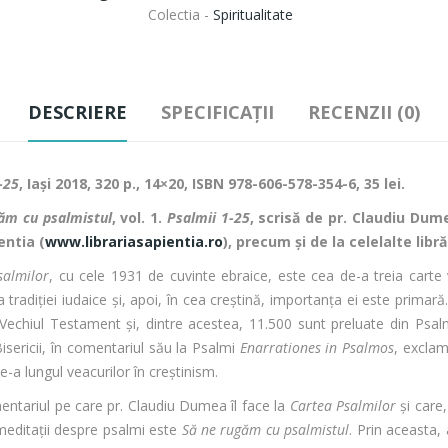
Colectia -
Spiritualitate
DESCRIERE
SPECIFICAȚII
RECENZII (0)
-25
, Iași 2018, 320 p., 14×20, ISBN 978-606-578-354-6, 35 lei.
ăm cu psalmistul
, vol. 1.
Psalmii 1-25
, scrisă de pr. Claudiu Dume
entia (
www.librariasapientia.ro
), precum şi de la celelalte libră
salmilor
, cu cele 1931 de cuvinte ebraice, este cea de-a treia car
ia tradiției iudaice și, apoi, în cea creștină, importanța ei este prim
n Vechiul Testament și, dintre acestea, 11.500 sunt preluate din Psal
isericii, în comentariul său la Psalmi
Enarrationes in Psalmos
, excla
-a lungul veacurilor în creștinism.
entariul pe care pr. Claudiu Dumea îl face la
Cartea Psalmilor
și care,
meditații despre psalmi este
Să ne rugăm cu psalmistul
. Prin aceasta