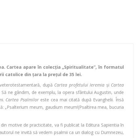
a. Cartea apare în colecția „Spiritualitate”, în formatul
rii catolice din țara la prețul de 35 lei.
te veterotestamentară, după
Cartea profetului Ieremia
și
Cartea
ară. Să ne gândim, de exemplu, la opera sfântului Augustin, unde
mi.
Cartea Psalmilor
este cea mai citată după Evanghelii. Însă
mă: „Psalterium meum, gaudium meum!(Psaltirea mea, bucuria
 din motive de practicitate, va fi publicat la Editura Sapientia în
, autorul ne invită să vedem psalmii ca un dialog cu Dumnezeu,