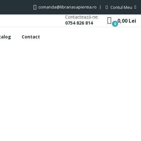
comanda@librariasapientia.ro
Contul Meu
Contactează-ne:
0,00 Lei
0754 826 814
0
talog
Contact