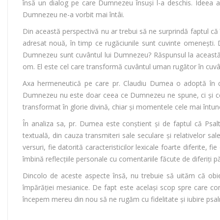
însă un dialog pe care Dumnezeu însuși l-a deschis. Ideea ar
Dumnezeu ne-a vorbit mai întâi.
Din această perspectivă nu ar trebui să ne surprindă faptul că
adresat nouă, în timp ce rugăciunile sunt cuvinte omenești. 
Dumnezeu sunt cuvântul lui Dumnezeu? Răspunsul la această într
om. El este cel care transformă cuvântul uman rugător în cuvâ
Axa hermeneutică pe care pr. Claudiu Dumea o adoptă în com
Dumnezeu nu este doar ceea ce Dumnezeu ne spune, ci și ceea e
transformat în glorie divină, chiar și momentele cele mai întu
În analiza sa, pr. Dumea este conștient și de faptul că Psalti
textuală, din cauza transmiteri sale seculare și relativelor sal
versuri, fie datorită caracteristicilor lexicale foarte diferite, f
îmbină reflecțiile personale cu comentariile făcute de diferiți p
Dincolo de aceste aspecte însă, nu trebuie să uităm că obiec
împărăției mesianice. De fapt este același scop spre care co
începem mereu din nou să ne rugăm cu fidelitate și iubire psal