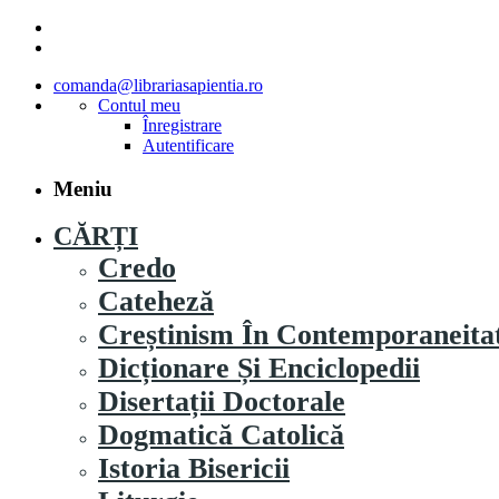
comanda@librariasapientia.ro
Contul meu
Înregistrare
Autentificare
Meniu
CĂRȚI
Credo
Cateheză
Creștinism În Contemporaneita
Dicționare Și Enciclopedii
Disertații Doctorale
Dogmatică Catolică
Istoria Bisericii