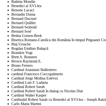
Battista Mondin
Benedict al XVI-lea
Benone Lucaci
Bernadin Duma
Bernard Ducruet
Bernard Quilliet
Bernard Sesboüé
Bernard Sesé
Betina Gotzen-Beek
Biserica Romano-Catolica din România în timpul Prigoanei Comu
Blaj Ursache
Bogdan Emilian Balaşcă
Brandon Vogt
Brett A. Brannen
Brown Raymond E.
Bruno Ferrero
Cardinal Anastasio Ballestrero
cardinal Francesco Coccopalmerio
Cardinal Jorge Medina Estévez
Cardinal Luis F. Ladaria
Cardinal Robert Sarah
Cardinal Robert Sarah în dialog cu Nicolas Diat
Cardinal Walter Kasper
Cardinalul Robert Sarah cu Benedict al XVI-lea – Joseph Ratz
Carlo Maria Martini