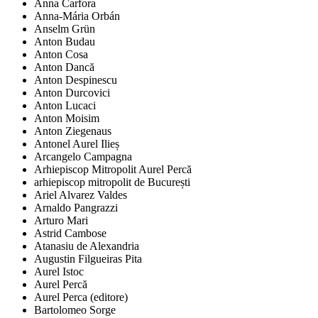
Anna Carfora
Anna-Mária Orbán
Anselm Grün
Anton Budau
Anton Cosa
Anton Dancă
Anton Despinescu
Anton Durcovici
Anton Lucaci
Anton Moisim
Anton Ziegenaus
Antonel Aurel Ilieș
Arcangelo Campagna
Arhiepiscop Mitropolit Aurel Percă
arhiepiscop mitropolit de București
Ariel Alvarez Valdes
Arnaldo Pangrazzi
Arturo Mari
Astrid Cambose
Atanasiu de Alexandria
Augustin Filgueiras Pita
Aurel Istoc
Aurel Percă
Aurel Perca (editore)
Bartolomeo Sorge