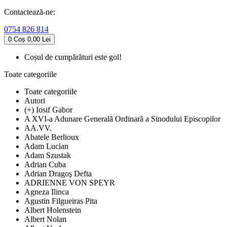
Contactează-ne:
0754 826 814
0
Coș
0,00 Lei
Coșul de cumpărături este gol!
Toate categoriile
Toate categoriile
Autori
(+) Iosif Gabor
A XVI-a Adunare Generală Ordinară a Sinodului Episcopilor
AA.VV.
Abatele Berlioux
Adam Lucian
Adam Szustak
Adrian Cuba
Adrian Dragoş Defta
ADRIENNE VON SPEYR
Agneza Ilinca
Agustin Filgueiras Pita
Albert Holenstein
Albert Nolan