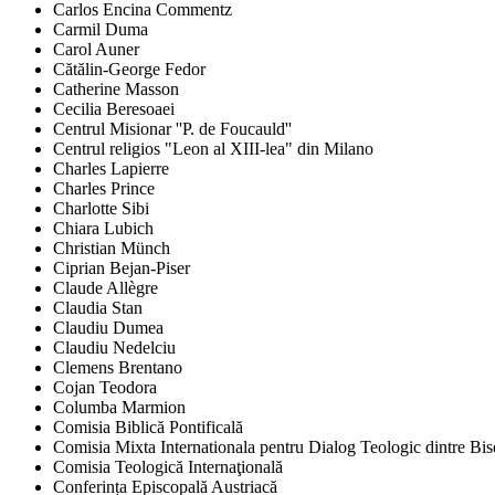
Carlos Encina Commentz
Carmil Duma
Carol Auner
Cătălin-George Fedor
Catherine Masson
Cecilia Beresoaei
Centrul Misionar ''P. de Foucauld''
Centrul religios "Leon al XIII-lea" din Milano
Charles Lapierre
Charles Prince
Charlotte Sibi
Chiara Lubich
Christian Münch
Ciprian Bejan-Piser
Claude Allègre
Claudia Stan
Claudiu Dumea
Claudiu Nedelciu
Clemens Brentano
Cojan Teodora
Columba Marmion
Comisia Biblică Pontificală
Comisia Mixta Internationala pentru Dialog Teologic dintre Bi
Comisia Teologică Internaţională
Conferința Episcopală Austriacă