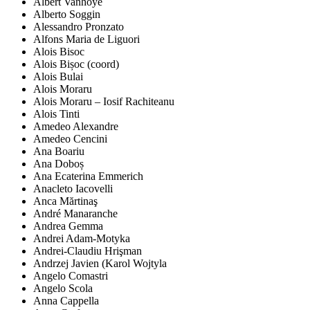
Albert Vanhoye
Alberto Soggin
Alessandro Pronzato
Alfons Maria de Liguori
Alois Bisoc
Alois Bișoc (coord)
Alois Bulai
Alois Moraru
Alois Moraru – Iosif Rachiteanu
Alois Tinti
Amedeo Alexandre
Amedeo Cencini
Ana Boariu
Ana Doboș
Ana Ecaterina Emmerich
Anacleto Iacovelli
Anca Mărtinaş
André Manaranche
Andrea Gemma
Andrei Adam-Motyka
Andrei-Claudiu Hrişman
Andrzej Javien (Karol Wojtyla
Angelo Comastri
Angelo Scola
Anna Cappella