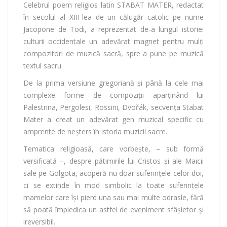
Celebrul poem religios latin STABAT MATER, redactat
în secolul al XIII-lea de un călugăr catolic pe nume
Jacopone de Todi, a reprezentat de-a lungul istoriei
culturii occidentale un adevărat magnet pentru mulți
compozitori de muzică sacră, spre a pune pe muzică
textul sacru.
De la prima versiune gregoriană și până la cele mai
complexe forme de compoziții aparținând lui
Palestrina, Pergolesi, Rossini, Dvořák, secvența Stabat
Mater a creat un adevărat gen muzical specific cu
amprente de neșters în istoria muzicii sacre.
Tematica religioasă, care vorbește, – sub formă
versificată –, despre pătimirile lui Cristos și ale Maicii
sale pe Golgota, acoperă nu doar suferințele celor doi,
ci se extinde în mod simbolic la toate suferințele
mamelor care își pierd una sau mai multe odrasle, fără
să poată împiedica un astfel de eveniment sfâșietor și
ireversibil.