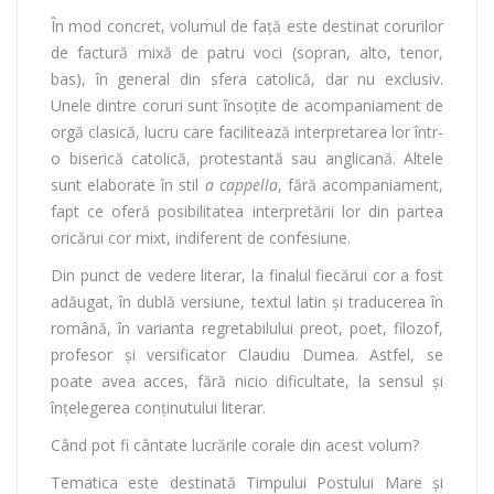
În mod concret, volumul de față este destinat corurilor
de factură mixă de patru voci (sopran, alto, tenor,
bas), în general din sfera catolică, dar nu exclusiv.
Unele dintre coruri sunt însoțite de acompaniament de
orgă clasică, lucru care facilitează interpretarea lor într-
o biserică catolică, protestantă sau anglicană. Altele
sunt elaborate în stil
a cappella
, fără acompaniament,
fapt ce oferă posibilitatea interpretării lor din partea
oricărui cor mixt, indiferent de confesiune.
Din punct de vedere literar, la finalul fiecărui cor a fost
adăugat, în dublă versiune, textul latin și traducerea în
română, în varianta regretabilului preot, poet, filozof,
profesor și versificator Claudiu Dumea. Astfel, se
poate avea acces, fără nicio dificultate, la sensul și
înțelegerea conținutului literar.
Când pot fi cântate lucrările corale din acest volum?
Tematica este destinată Timpului Postului Mare și