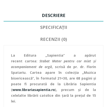
DESCRIERE
SPECIFICAȚII
RECENZII (0)
La Editura „Sapientia” a apărut
recent
cartea:
Stabat Mater pentru cor mixt şi
acompaniament de orgă
, scrisă de pr. dr. Florin
Spatariu
. Cartea apare în colecția „Muzica
bisericească”, în formatul 21×30, are 68 pagini şi
poate fi procurată de la Librăria Sapientia
(
www.librariasapientia.ro
), precum şi de la
celelalte librării catolice din țară la prețul de 15
lei.