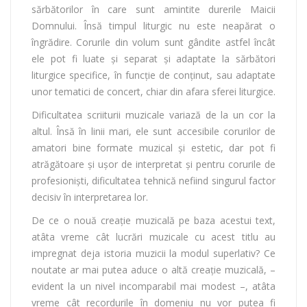
sărbătorilor în care sunt amintite durerile Maicii
Domnului. Însă timpul liturgic nu este neapărat o
îngrădire. Corurile din volum sunt gândite astfel încât
ele pot fi luate și separat și adaptate la sărbători
liturgice specifice, în funcție de conținut, sau adaptate
unor tematici de concert, chiar din afara sferei liturgice.
Dificultatea scriiturii muzicale variază de la un cor la
altul. Însă în linii mari, ele sunt accesibile corurilor de
amatori bine formate muzical și estetic, dar pot fi
atrăgătoare și ușor de interpretat și pentru corurile de
profesioniști, dificultatea tehnică nefiind singurul factor
decisiv în interpretarea lor.
De ce o nouă creație muzicală pe baza acestui text,
atâta vreme cât lucrări muzicale cu acest titlu au
impregnat deja istoria muzicii la modul superlativ? Ce
noutate ar mai putea aduce o altă creație muzicală, –
evident la un nivel incomparabil mai modest –, atâta
vreme cât recordurile în domeniu nu vor putea fi