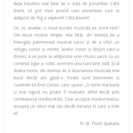
deja înăuntru mai bine de o sută de porumbei. Câtă
liniște să pot muri privind cum porumbeii sunt la
adăpost de frig și răpitori!!! Câtă liniște!!!
De ce, așadar, o nouă lucrare muzicală pe acest text?
Din două motive simple. Mai întâi, din dorința de a
îmbogăți patrimoniul muzical sacru și de a oferi un
refugiu sonor și estetic acelor coruri și dirijori care-și
doresc a se pune la adăpostul unei muzici sacre cu un
conținut sigur și solid, asemeni unui turn bine zidit. Și al
doilea motiv, din dorința de a lăsa lumea muzicală mai
bună decât am găsit-o. Poate sunt binevenite și
cuvintele lui Emil Cioran, care spune: „O lume mai bună
și mai sigură nu poate fi realizată altfel decât prin
combaterea mediocrității. Cine acceptă mediocritatea,
acceptă un viitor mai rău decât trecutul în care a trăit
el”.
Pr. dr. Florin Spatariu