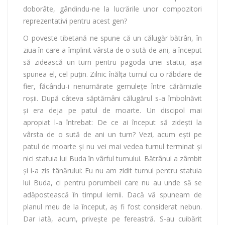
doborâte, gândindu-ne la lucrările unor compozitori
reprezentativi pentru acest gen?
O poveste tibetană ne spune că un călugăr bătrân, în
ziua în care a împlinit vârsta de o sută de ani, a început
să zidească un turn pentru pagoda unei statui, așa
spunea el, cel puțin. Zilnic înălța turnul cu o răbdare de
fier, făcându-i nenumărate gemulețe între cărămizile
roșii. După câteva săptămâni călugărul s-a îmbolnăvit
și era deja pe patul de moarte. Un discipol mai
apropiat l-a întrebat: De ce ai început să zidești la
vârsta de o sută de ani un turn? Vezi, acum ești pe
patul de moarte și nu vei mai vedea turnul terminat și
nici statuia lui Buda în vârful turnului. Bătrânul a zâmbit
și i-a zis tânărului: Eu nu am zidit turnul pentru statuia
lui Buda, ci pentru porumbeii care nu au unde să se
adăpostească în timpul iernii. Dacă vă spuneam de
planul meu de la început, aș fi fost considerat nebun.
Dar iată, acum, privește pe fereastră. S-au cuibărit