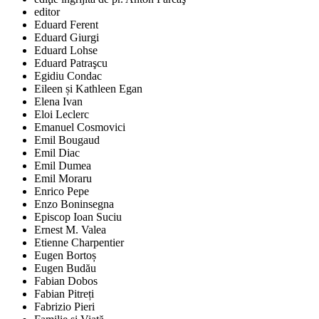
editor
Eduard Ferent
Eduard Giurgi
Eduard Lohse
Eduard Patraşcu
Egidiu Condac
Eileen și Kathleen Egan
Elena Ivan
Eloi Leclerc
Emanuel Cosmovici
Emil Bougaud
Emil Diac
Emil Dumea
Emil Moraru
Enrico Pepe
Enzo Boninsegna
Episcop Ioan Suciu
Ernest M. Valea
Etienne Charpentier
Eugen Bortoș
Eugen Budău
Fabian Dobos
Fabian Pitreți
Fabrizio Pieri