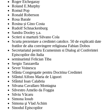
Roger Etchegaray
Roland E.Murphy
Romul Pop
Ronald Roberson
Rosa Barale
Rosina și Gino Costa
Rudolf Schnackenburg
Sandra Dooley ș.a.
Scrieri si marturii Silvano Cola
Scurta prezentare a credintei catolice. 50 de explicatii date
fratilor de alta convingere religioasa Fabian Dobos
Secretariatul pentru Ecumenism si Dialog al Conferintei
Episcopilor din Italia
seminaristul Felician Tiba
Sergio Tanzarella
Sever Voinescu
Sfânta Congregatie pentru Doctrina Credintei
Sfântul Alfons Maria de Liguori
Sfântul Ioan Calabria
Silvana Cavallaro Montagna
Silvestro Amelio da Foggia
Silviu Văcaru
Simona Iosub
Simona şi Vlad Achim
Sinodul Episcopilor