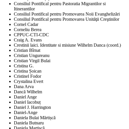
Consiliul Pontifical pentru Pastoratia Migrantilor si
Itinerantilor
Consiliul Pontifical pentru Promovarea Noii Evanghelizări
Consiliul Pontifical pentru Promovarea Unităţii Creştinilor
Cornel Cadar
Corneliu Berea
CPPUC-CTI-CDC
Craig A. Evans
Crestinii laici. Identitate si misiune Wilhelm Danca (coord.)
Cristian Bîrnat
Cristian Ungureanu
Cristian Virgil Bulai
Cristina G.
Cristina Șoican
Cristinel Fodor
Crystalina Evert
Dana Arva
Dancă Wilhelm
Daniel Ange
Daniel Iacobuț
Daniel J. Harrington
Daniel-Ange
Daniela Bulai Mărtișcă
Daniela Butnaru
Daniela Martișcă