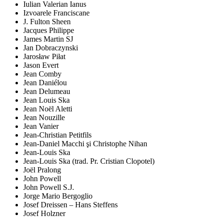
Iulian Valerian Ianus
Izvoarele Franciscane
J. Fulton Sheen
Jacques Philippe
James Martin SJ
Jan Dobraczynski
Jarosław Piłat
Jason Evert
Jean Comby
Jean Daniélou
Jean Delumeau
Jean Louis Ska
Jean Noël Aletti
Jean Nouzille
Jean Vanier
Jean-Christian Petitfils
Jean-Daniel Macchi şi Christophe Nihan
Jean-Louis Ska
Jean-Louis Ska (trad. Pr. Cristian Clopotel)
Joël Pralong
John Powell
John Powell S.J.
Jorge Mario Bergoglio
Josef Dreissen – Hans Steffens
Josef Holzner