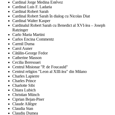
Cardinal Jorge Medina Estévez
Cardinal Luis F. Ladaria
Cardinal Robert Sarah
Cardinal Robert Sarah în dialog cu Nicolas Diat
Cardinal Walter Kasper
Cardinalul Robert Sarah cu Benedict al XVI-lea – Joseph
Ratzinger
Carlo Maria Martini
Carlos Encina Commentz
Carmil Duma
Carol Auner
Cătălin-George Fedor
Catherine Masson
Cecilia Beresoaei
Centrul Misionar ''P. de Foucauld''
Centrul religios "Leon al XIII-lea" din Milano
Charles Lapierre
Charles Prince
Charlotte Sibi
Chiara Lubich
Christian Münch
Ciprian Bejan-Piser
Claude Allègre
Claudia Stan
Claudiu Dumea