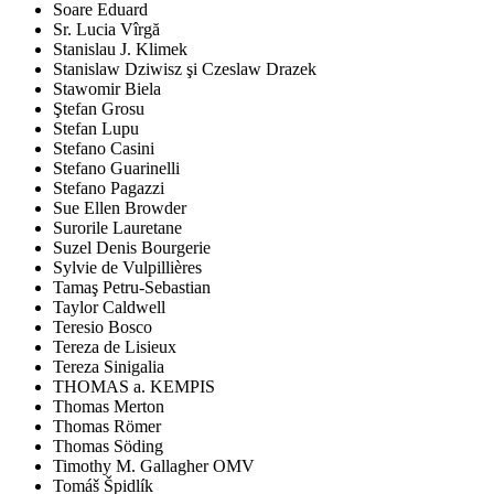
Soare Eduard
Sr. Lucia Vîrgă
Stanislau J. Klimek
Stanislaw Dziwisz şi Czeslaw Drazek
Stawomir Biela
Ştefan Grosu
Stefan Lupu
Stefano Casini
Stefano Guarinelli
Stefano Pagazzi
Sue Ellen Browder
Surorile Lauretane
Suzel Denis Bourgerie
Sylvie de Vulpillières
Tamaş Petru-Sebastian
Taylor Caldwell
Teresio Bosco
Tereza de Lisieux
Tereza Sinigalia
THOMAS a. KEMPIS
Thomas Merton
Thomas Römer
Thomas Söding
Timothy M. Gallagher OMV
Tomáš Špidlík