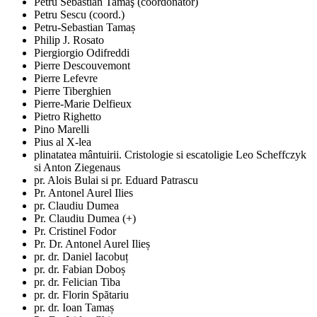
Petru Sebastian Tamaş (coordonator)
Petru Sescu (coord.)
Petru-Sebastian Tamaș
Philip J. Rosato
Piergiorgio Odifreddi
Pierre Descouvemont
Pierre Lefevre
Pierre Tiberghien
Pierre-Marie Delfieux
Pietro Righetto
Pino Marelli
Pius al X-lea
plinatatea mântuirii. Cristologie si escatoligie Leo Scheffczyk
si Anton Ziegenaus
pr. Alois Bulai si pr. Eduard Patrascu
Pr. Antonel Aurel Ilies
pr. Claudiu Dumea
Pr. Claudiu Dumea (+)
Pr. Cristinel Fodor
Pr. Dr. Antonel Aurel Ilieș
pr. dr. Daniel Iacobuț
pr. dr. Fabian Doboș
pr. dr. Felician Tiba
pr. dr. Florin Spătariu
pr. dr. Ioan Tamaș