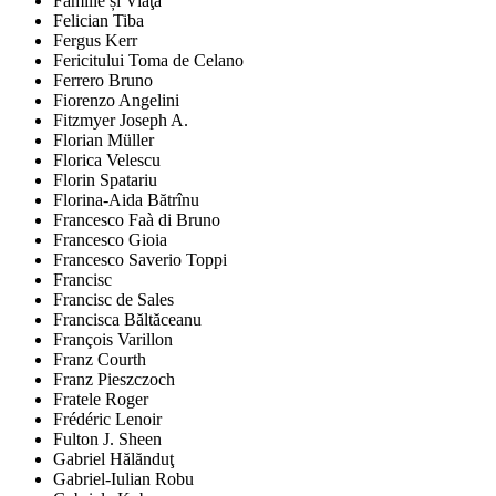
Familie și Viaţă
Felician Tiba
Fergus Kerr
Fericitului Toma de Celano
Ferrero Bruno
Fiorenzo Angelini
Fitzmyer Joseph A.
Florian Müller
Florica Velescu
Florin Spatariu
Florina-Aida Bătrînu
Francesco Faà di Bruno
Francesco Gioia
Francesco Saverio Toppi
Francisc
Francisc de Sales
Francisca Băltăceanu
François Varillon
Franz Courth
Franz Pieszczoch
Fratele Roger
Frédéric Lenoir
Fulton J. Sheen
Gabriel Hălănduţ
Gabriel-Iulian Robu