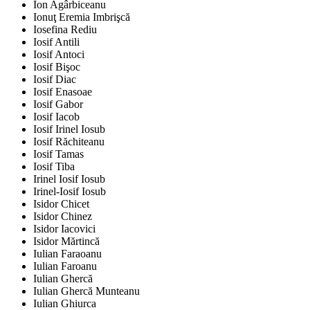
Ion Agârbiceanu
Ionuţ Eremia Imbrişcă
Iosefina Rediu
Iosif Antili
Iosif Antoci
Iosif Bişoc
Iosif Diac
Iosif Enasoae
Iosif Gabor
Iosif Iacob
Iosif Irinel Iosub
Iosif Răchiteanu
Iosif Tamas
Iosif Tiba
Irinel Iosif Iosub
Irinel-Iosif Iosub
Isidor Chicet
Isidor Chinez
Isidor Iacovici
Isidor Mărtincă
Iulian Faraoanu
Iulian Faroanu
Iulian Ghercă
Iulian Ghercă Munteanu
Iulian Ghiurca