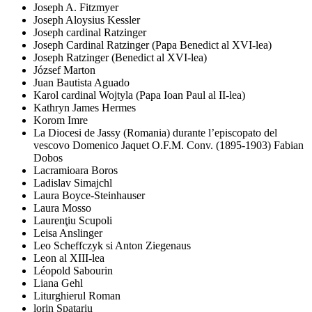
Joseph A. Fitzmyer
Joseph Aloysius Kessler
Joseph cardinal Ratzinger
Joseph Cardinal Ratzinger (Papa Benedict al XVI-lea)
Joseph Ratzinger (Benedict al XVI-lea)
József Marton
Juan Bautista Aguado
Karol cardinal Wojtyla (Papa Ioan Paul al II-lea)
Kathryn James Hermes
Korom Imre
La Diocesi de Jassy (Romania) durante l’episcopato del
vescovo Domenico Jaquet O.F.M. Conv. (1895-1903) Fabian
Dobos
Lacramioara Boros
Ladislav Simajchl
Laura Boyce-Steinhauser
Laura Mosso
Laurenţiu Scupoli
Leisa Anslinger
Leo Scheffczyk si Anton Ziegenaus
Leon al XIII-lea
Léopold Sabourin
Liana Gehl
Liturghierul Roman
lorin Spatariu