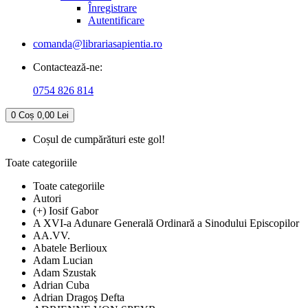
Înregistrare
Autentificare
comanda@librariasapientia.ro
Contactează-ne:
0754 826 814
0
Coș
0,00 Lei
Coșul de cumpărături este gol!
Toate categoriile
Toate categoriile
Autori
(+) Iosif Gabor
A XVI-a Adunare Generală Ordinară a Sinodului Episcopilor
AA.VV.
Abatele Berlioux
Adam Lucian
Adam Szustak
Adrian Cuba
Adrian Dragoş Defta