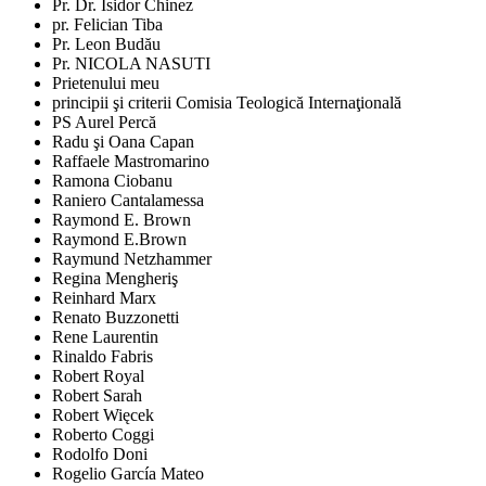
Pr. Dr. Isidor Chinez
pr. Felician Tiba
Pr. Leon Budău
Pr. NICOLA NASUTI
Prietenului meu
principii şi criterii Comisia Teologică Internaţională
PS Aurel Percă
Radu şi Oana Capan
Raffaele Mastromarino
Ramona Ciobanu
Raniero Cantalamessa
Raymond E. Brown
Raymond E.Brown
Raymund Netzhammer
Regina Mengheriş
Reinhard Marx
Renato Buzzonetti
Rene Laurentin
Rinaldo Fabris
Robert Royal
Robert Sarah
Robert Więcek
Roberto Coggi
Rodolfo Doni
Rogelio García Mateo