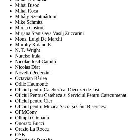
Mihai Bisoc
Mihai Roca
Mihály Szentmártoni
Mike Schmitz
Mirela Costruţ
Mirjana Stanislava Vasilj Zuccarini
Mons. Luigi De Marchi
Murphy Roland E.
N. T. Wright
Narciso Irala
Nicolae Iosif Camilli
Nicolas Diat
Novello Pederzini
Octavian Bârlea
Odile Haumonté
Oficiul pentru Cateheză al Diecezei de Iași
Oficiul Pentru Cateheza si Serviciul Pentru Catecumenat
Oficiul pentru Cler
Oficiul pentru Muzică Sacră și Cânt Bisericesc
OFMConv
Olimpia Ciobanu
Onorato Bucci
Orazio La Rocca
OSB