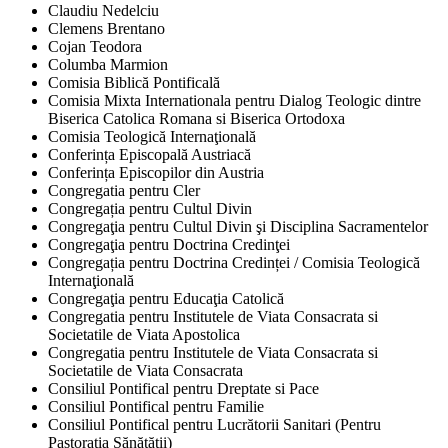
Claudiu Nedelciu
Clemens Brentano
Cojan Teodora
Columba Marmion
Comisia Biblică Pontificală
Comisia Mixta Internationala pentru Dialog Teologic dintre
Biserica Catolica Romana si Biserica Ortodoxa
Comisia Teologică Internaţională
Conferința Episcopală Austriacă
Conferința Episcopilor din Austria
Congregatia pentru Cler
Congregația pentru Cultul Divin
Congregaţia pentru Cultul Divin şi Disciplina Sacramentelor
Congregaţia pentru Doctrina Credinţei
Congregația pentru Doctrina Credinței / Comisia Teologică
Internaţională
Congregaţia pentru Educaţia Catolică
Congregatia pentru Institutele de Viata Consacrata si
Societatile de Viata Apostolica
Congregatia pentru Institutele de Viata Consacrata si
Societatile de Viata Consacrata
Consiliul Pontifical pentru Dreptate si Pace
Consiliul Pontifical pentru Familie
Consiliul Pontifical pentru Lucrătorii Sanitari (Pentru
Pastorația Sănătății)