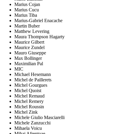
Marius Cojan
Marius Cucu
Marius Tiba
Marius-Gabriel Enacache
Martin Buber
Matthew Levering
Maura Thompson Hagarty
Maurice Gilbert
Maurice Zundel
Mauro Giuseppe
Max Bollinger
Maximilian Pal
MIC
Michael Hesemann
Michel de Paillerets
Michel Gourgues
Michel Quoist
Michel Remaud
Michel Remery
Michel Roussin
Michel Zink
Michele Giulio Masciarelli
Michele Zanzucchi
Mihaela Voicu
Mihai Afrențoae