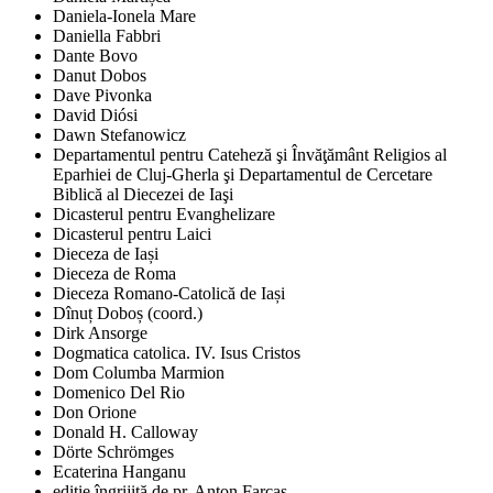
Daniela-Ionela Mare
Daniella Fabbri
Dante Bovo
Danut Dobos
Dave Pivonka
David Diósi
Dawn Stefanowicz
Departamentul pentru Cateheză şi Învăţământ Religios al
Eparhiei de Cluj-Gherla şi Departamentul de Cercetare
Biblică al Diecezei de Iaşi
Dicasterul pentru Evanghelizare
Dicasterul pentru Laici
Dieceza de Iași
Dieceza de Roma
Dieceza Romano-Catolică de Iași
Dînuț Doboș (coord.)
Dirk Ansorge
Dogmatica catolica. IV. Isus Cristos
Dom Columba Marmion
Domenico Del Rio
Don Orione
Donald H. Calloway
Dörte Schrömges
Ecaterina Hanganu
ediţie îngrijită de pr. Anton Farcaş