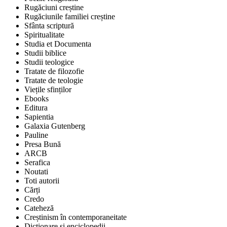
Rugăciuni creștine
Rugăciunile familiei creștine
Sfânta scriptură
Spiritualitate
Studia et Documenta
Studii biblice
Studii teologice
Tratate de filozofie
Tratate de teologie
Viețile sfinților
Ebooks
Editura
Sapientia
Galaxia Gutenberg
Pauline
Presa Bună
ARCB
Serafica
Noutati
Toti autorii
Cărți
Credo
Cateheză
Creștinism în contemporaneitate
Dicționare și enciclopedii