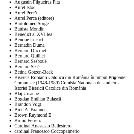
Augustin Filgueiras Pita
Aurel Istoc
Aurel Percă
Aurel Perca (editore)
Bartolomeo Sorge
Battista Mondin
Benedict al XVI-lea
Benone Lucaci
Bernadin Duma
Bernard Ducruet
Bernard Quilliet
Bernard Sesboüé
Bernard Sesé
Betina Gotzen-Beek
Biserica Romano-Catolica din România în timpul Prigoanei
Comuniste (1948-1989) Comisia Nationala de studiere a
Istoriei Bisericii Catolice din România
Blaj Ursache
Bogdan Emilian Balaşcă
Brandon Vogt
Brett A. Brannen
Brown Raymond E.
Bruno Ferrero
Cardinal Anastasio Ballestrero
cardinal Francesco Coccopalmerio