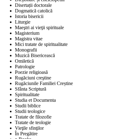
Disertații doctorale
Dogmatică catolică
Istoria bisericii
Liturgie
Maeştri ai vieţii spirituale
Magisterium
Magistra vitae
Mici tratate de spiritualitate
Monografii
Muzică Bisericească
Omiletică
Patrologie
Poezie religioasă
Rugăciuni creştine
Rugăciunile Familiei Creștine
Sfânta Scriptură
Spiritualitate
Studia et Documenta
Studii biblice
Studii teologice
Tratate de filozofie
Tratate de teologie
Vieţile sfinţilor
În Pregătire