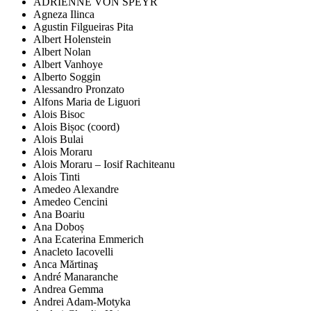
ADRIENNE VON SPEYR
Agneza Ilinca
Agustin Filgueiras Pita
Albert Holenstein
Albert Nolan
Albert Vanhoye
Alberto Soggin
Alessandro Pronzato
Alfons Maria de Liguori
Alois Bisoc
Alois Bișoc (coord)
Alois Bulai
Alois Moraru
Alois Moraru – Iosif Rachiteanu
Alois Tinti
Amedeo Alexandre
Amedeo Cencini
Ana Boariu
Ana Doboș
Ana Ecaterina Emmerich
Anacleto Iacovelli
Anca Mărtinaş
André Manaranche
Andrea Gemma
Andrei Adam-Motyka