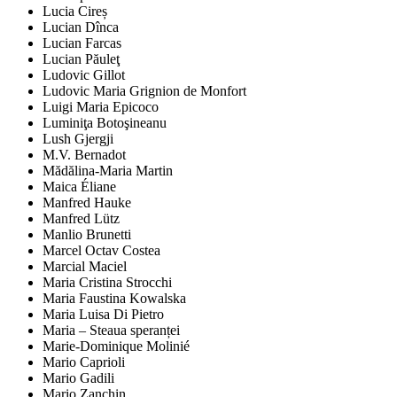
Lucia Cireș
Lucian Dînca
Lucian Farcas
Lucian Păuleţ
Ludovic Gillot
Ludovic Maria Grignion de Monfort
Luigi Maria Epicoco
Luminiţa Botoşineanu
Lush Gjergji
M.V. Bernadot
Mădălina-Maria Martin
Maica Éliane
Manfred Hauke
Manfred Lütz
Manlio Brunetti
Marcel Octav Costea
Marcial Maciel
Maria Cristina Strocchi
Maria Faustina Kowalska
Maria Luisa Di Pietro
Maria – Steaua speranței
Marie-Dominique Molinié
Mario Caprioli
Mario Gadili
Mario Zanchin