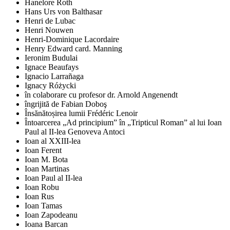
Hanelore Roth
Hans Urs von Balthasar
Henri de Lubac
Henri Nouwen
Henri-Dominique Lacordaire
Henry Edward card. Manning
Ieronim Budulai
Ignace Beaufays
Ignacio Larrañaga
Ignacy Różycki
în colaborare cu profesor dr. Arnold Angenendt
îngrijită de Fabian Doboş
Însănătoșirea lumii Frédéric Lenoir
Întoarcerea „Ad principium” în „Tripticul Roman” al lui Ioan
Paul al II-lea Genoveva Antoci
Ioan al XXIII-lea
Ioan Ferent
Ioan M. Bota
Ioan Martinas
Ioan Paul al II-lea
Ioan Robu
Ioan Rus
Ioan Tamas
Ioan Zapodeanu
Ioana Barcan