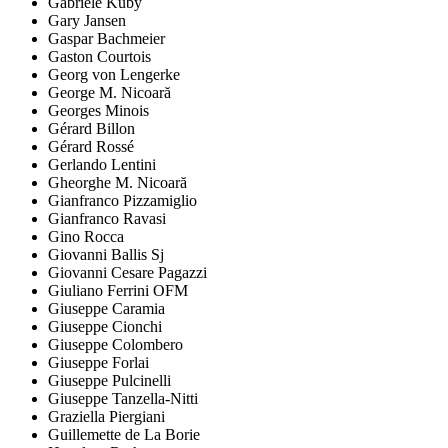
Gabriele Kuby
Gary Jansen
Gaspar Bachmeier
Gaston Courtois
Georg von Lengerke
George M. Nicoară
Georges Minois
Gérard Billon
Gérard Rossé
Gerlando Lentini
Gheorghe M. Nicoară
Gianfranco Pizzamiglio
Gianfranco Ravasi
Gino Rocca
Giovanni Ballis Sj
Giovanni Cesare Pagazzi
Giuliano Ferrini OFM
Giuseppe Caramia
Giuseppe Cionchi
Giuseppe Colombero
Giuseppe Forlai
Giuseppe Pulcinelli
Giuseppe Tanzella-Nitti
Graziella Piergiani
Guillemette de La Borie