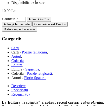
Disponibilitate:
În stoc
10,00 Lei
Cantitate
Adaugă în Coș
Adaugă la Favorite
Compară acest Produs
Distribuie pe Facebook
Categorii:
Cărți
,
Cărți -
Poezie religioasă
,
Autori
,
Colectia
,
Editura
,
Editura -
Sapientia
,
Colectia -
Poezie religioasă
,
Autori -
Florin Spatariu
Descriere
Specificații
Recenzii (0)
La Editura „Sapientia” a apărut recent
cartea:
Taina olarului.