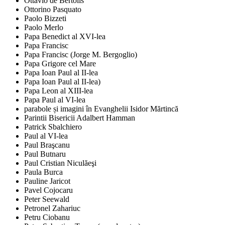
Ottavio de Bertolis
Ottorino Pasquato
Paolo Bizzeti
Paolo Merlo
Papa Benedict al XVI-lea
Papa Francisc
Papa Francisc (Jorge M. Bergoglio)
Papa Grigore cel Mare
Papa Ioan Paul al II-lea
Papa Ioan Paul al II-lea)
Papa Leon al XIII-lea
Papa Paul al VI-lea
parabole și imagini în Evanghelii Isidor Mărtincă
Parintii Bisericii Adalbert Hamman
Patrick Sbalchiero
Paul al VI-lea
Paul Braşcanu
Paul Butnaru
Paul Cristian Niculăeşi
Paula Burca
Pauline Jaricot
Pavel Cojocaru
Peter Seewald
Petronel Zahariuc
Petru Ciobanu