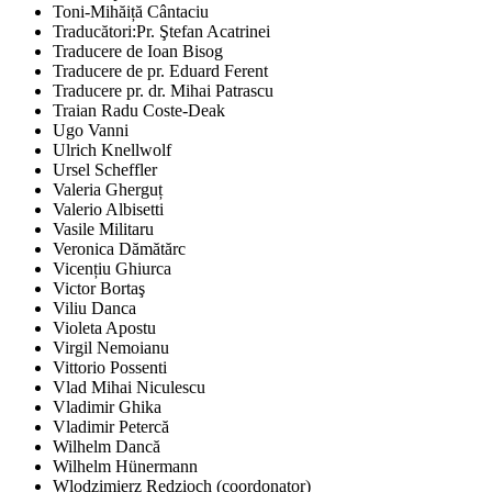
Toni-Mihăiță Cântaciu
Traducători:Pr. Ştefan Acatrinei
Traducere de Ioan Bisog
Traducere de pr. Eduard Ferent
Traducere pr. dr. Mihai Patrascu
Traian Radu Coste-Deak
Ugo Vanni
Ulrich Knellwolf
Ursel Scheffler
Valeria Gherguț
Valerio Albisetti
Vasile Militaru
Veronica Dămătărc
Vicențiu Ghiurca
Victor Bortaş
Viliu Danca
Violeta Apostu
Virgil Nemoianu
Vittorio Possenti
Vlad Mihai Niculescu
Vladimir Ghika
Vladimir Petercă
Wilhelm Dancă
Wilhelm Hünermann
Wlodzimierz Redzioch (coordonator)