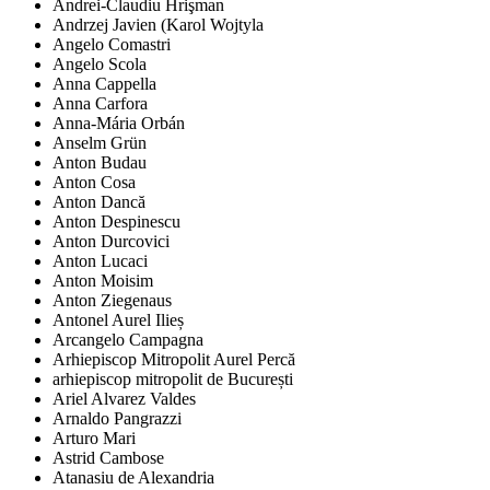
Andrei-Claudiu Hrişman
Andrzej Javien (Karol Wojtyla
Angelo Comastri
Angelo Scola
Anna Cappella
Anna Carfora
Anna-Mária Orbán
Anselm Grün
Anton Budau
Anton Cosa
Anton Dancă
Anton Despinescu
Anton Durcovici
Anton Lucaci
Anton Moisim
Anton Ziegenaus
Antonel Aurel Ilieș
Arcangelo Campagna
Arhiepiscop Mitropolit Aurel Percă
arhiepiscop mitropolit de București
Ariel Alvarez Valdes
Arnaldo Pangrazzi
Arturo Mari
Astrid Cambose
Atanasiu de Alexandria