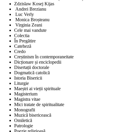
Zdzislaw Kosej Kijas
Andrei Brezianu
Luc Verly
Monica Broșteanu
Virginia Zeani
Cele mai vandute
Colectia
În Pregătire
Cateheză
Credo
Creștinism în contemporaneitate
Dicționare și enciclopedii
Disertații doctorale
Dogmatică catolică
Istoria Bisericii
Liturgie
Maeștri ai vieții spirituale
Magisterium
Magistra vitae
Mici tratate de spiritualitate
Monografii
Muzică bisericească
Omiletică
Patrologie
Poezie religioasă