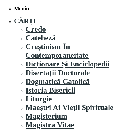
Meniu
CĂRȚI
Credo
Cateheză
Creștinism În
Contemporaneitate
Dicționare Și Enciclopedii
Disertații Doctorale
Dogmatică Catolică
Istoria Bisericii
Liturgie
Maeştri Ai Vieţii Spirituale
Magisterium
Magistra Vitae