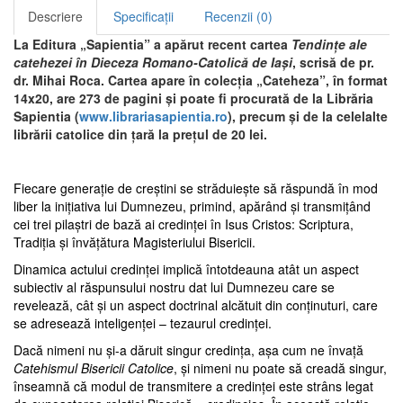
Descriere
Specificații
Recenzii (0)
La Editura „Sapientia” a apărut recent cartea
Tendinţe ale
catehezei în Dieceza Romano-Catolică de Iaşi
, scrisă de pr.
dr. Mihai Roca. Cartea apare în colecţia „Cateheza”, în format
14x20, are 273 de pagini şi poate fi procurată de la Librăria
Sapientia (
www.librariasapientia.ro
), precum şi de la celelalte
librării catolice din ţară la prețul de 20 lei.
Fiecare generaţie de creştini se străduieşte să răspundă în mod
liber la iniţiativa lui Dumnezeu, primind, apărând şi transmiţând
cei trei pilaştri de bază ai credinţei în Isus Cristos: Scriptura,
Tradiţia şi învăţătura Magisteriului Bisericii.
Dinamica actului credinţei implică întotdeauna atât un aspect
subiectiv al răspunsului nostru dat lui Dumnezeu care se
revelează, cât şi un aspect doctrinal alcătuit din conţinuturi, care
se adresează inteligenţei – tezaurul credinţei.
Dacă nimeni nu şi-a dăruit singur credinţa, aşa cum ne învaţă
Catehismul Bisericii Catolice
, şi nimeni nu poate să creadă singur,
înseamnă că modul de transmitere a credinţei este strâns legat