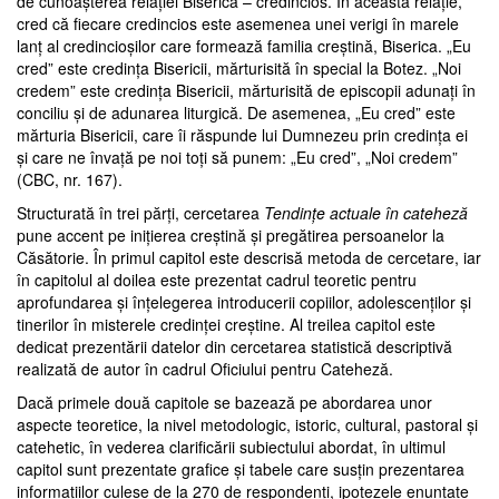
de cunoaşterea relaţiei Biserică – credincios. În această relaţie,
cred că fiecare credincios este asemenea unei verigi în marele
lanţ al credincioşilor care formează familia creştină, Biserica. „Eu
cred” este credinţa Bisericii, mărturisită în special la Botez. „Noi
credem” este credinţa Bisericii, mărturisită de episcopii adunaţi în
conciliu şi de adunarea liturgică. De asemenea, „Eu cred” este
mărturia Bisericii, care îi răspunde lui Dumnezeu prin credinţa ei
şi care ne învaţă pe noi toţi să punem: „Eu cred”, „Noi credem”
(CBC, nr. 167).
Structurată în trei părţi, cercetarea
Tendinţe actuale în cateheză
pune accent pe iniţierea creştină şi pregătirea persoanelor la
Căsătorie. În primul capitol este descrisă metoda de cercetare, iar
în capitolul al doilea este prezentat cadrul teoretic pentru
aprofundarea şi înţelegerea introducerii copiilor, adolescenţilor şi
tinerilor în misterele credinţei creştine. Al treilea capitol este
dedicat prezentării datelor din cercetarea statistică descriptivă
realizată de autor în cadrul Oficiului pentru Cateheză.
Dacă primele două capitole se bazează pe abordarea unor
aspecte teoretice, la nivel metodologic, istoric, cultural, pastoral şi
catehetic, în vederea clarificării subiectului abordat, în ultimul
capitol sunt prezentate grafice şi tabele care susţin prezentarea
informaţiilor culese de la 270 de respondenţi, ipotezele enunţate