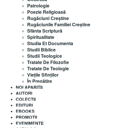
Patrologie
Poezie Religioasă
Rugăciuni Creştine
Rugăciunile Familiei Creștine
Sfânta Scriptură
Spiritualitate
Studia Et Documenta
Studii Biblice
Studii Teologice
Tratate De Filozofie
Tratate De Teologie
Vieţile Sfinţilor
În Pregătire
NOI APARITII
AUTORI
COLECȚII
EDITURI
EBOOKS
PROMOȚII
EVENIMENTE