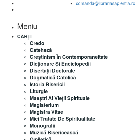
comanda@librariasapientia.ro
Meniu
CĂRȚI
Credo
Cateheză
Creștinism În Contemporaneitate
Dicționare Și Enciclopedii
Disertații Doctorale
Dogmatică Catolică
Istoria Bisericii
Liturgie
Maeştri Ai Vieţii Spirituale
Magisterium
Magistra Vitae
Mici Tratate De Spiritualitate
Monografii
Muzică Bisericească
Omiletică