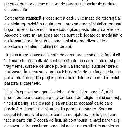
pe baza datelor culese din 149 de parohii şi concluziile deduse
din constatări.
Cercetarea statistică şi descrierea cadrului tematic de referinţă al
acesteia reprezintă o noutate prin prezentarea şi sintetizarea unui
bogat repertoriu de noţiuni metodologice, pastorale şi catehetice.
Aspectele care mi-au atras atenţia sunt cele legate de modalităţile
de transmitere a tezaurului credinţei şi marea diversitate a
acestora, mai ales în ultimii 60 de ani.
Un plus mare al acestei lucrări de cercetare îl constituie faptul că
în fiecare temă analizată sunt specificate, în cadrul notelor şi prin
fragmente, sursele de unde putem lua informaţii suplimentare şi
mai vaste. În acest sens, ampla bibliografie de la sfârşitul cărţii ar
putea oferi un sprijin preţios persoanelor interesate de domeniul
pastoral şi catehetic.
Îi invit în special pe agenţii catehezei de iniţiere creştină, atât
preoţi, persoane consacrate şi profesori de religie, cât şi cateheţi,
tineri şi părinţi să citească şi să analizeze această carte care
prezintă o „imagine” a situaţiei din parohiile noastre. Sper ca
scopul informativ al acestei cărţi să ne ajute pe noi toţi, cei care
facem parte din Dieceza de Iaşi, să contribuim la nivel parohial şi
diecezan la transmiterea credinţei noilor generaţii şi la creşterea