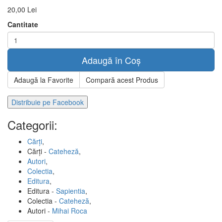
20,00 Lei
Cantitate
Adaugă în Coș
Adaugă la Favorite
Compară acest Produs
Distribuie pe Facebook
Categorii:
Cărți
,
Cărți -
Cateheză
,
Autori
,
Colectia
,
Editura
,
Editura -
Sapientia
,
Colectia -
Cateheză
,
Autori -
Mihai Roca