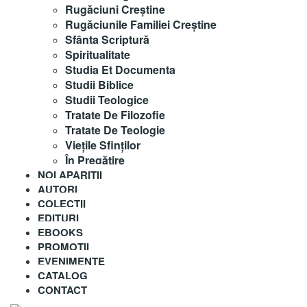
Rugăciuni Creştine
Rugăciunile Familiei Creștine
Sfânta Scriptură
Spiritualitate
Studia Et Documenta
Studii Biblice
Studii Teologice
Tratate De Filozofie
Tratate De Teologie
Vieţile Sfinţilor
În Pregătire
NOI APARITII
AUTORI
COLECȚII
EDITURI
EBOOKS
PROMOȚII
EVENIMENTE
CATALOG
CONTACT