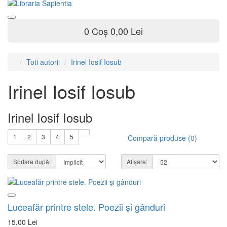
0
Coș
0,00 Lei
Toti autorii
Irinel Iosif Iosub
Irinel Iosif Iosub
Irinel Iosif Iosub
1
2
3
4
5
Compară produse (0)
Sortare după:
Afișare:
Luceafăr printre stele. Poezii şi gânduri
15,00 Lei