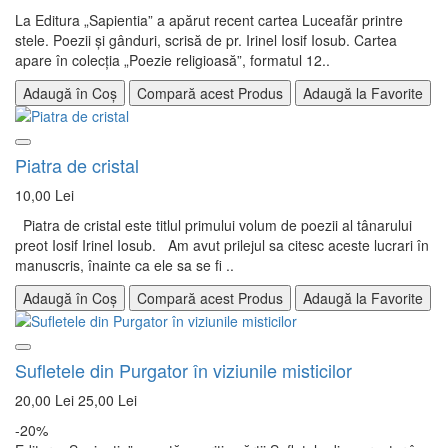
La Editura „Sapientia” a apărut recent cartea Luceafăr printre
stele. Poezii şi gânduri, scrisă de pr. Irinel Iosif Iosub. Cartea
apare în colecţia „Poezie religioasă”, formatul 12..
Adaugă în Coș
Compară acest Produs
Adaugă la Favorite
Piatra de cristal
10,00 Lei
Piatra de cristal este titlul primului volum de poezii al tânarului
preot Iosif Irinel Iosub. Am avut prilejul sa citesc aceste lucrari în
manuscris, înainte ca ele sa se fi ..
Adaugă în Coș
Compară acest Produs
Adaugă la Favorite
Sufletele din Purgator în viziunile misticilor
20,00 Lei
25,00 Lei
-20%