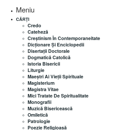
Meniu
CĂRȚI
Credo
Cateheză
Creștinism În Contemporaneitate
Dicționare Și Enciclopedii
Disertații Doctorale
Dogmatică Catolică
Istoria Bisericii
Liturgie
Maeştri Ai Vieţii Spirituale
Magisterium
Magistra Vitae
Mici Tratate De Spiritualitate
Monografii
Muzică Bisericească
Omiletică
Patrologie
Poezie Religioasă