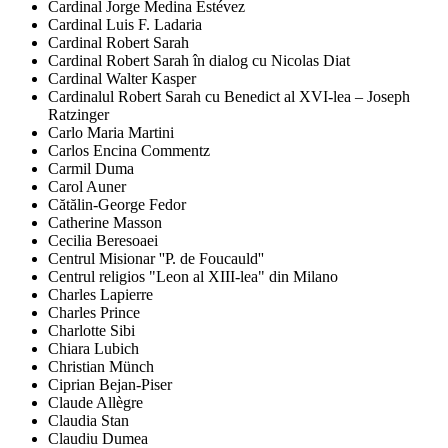
Cardinal Jorge Medina Estévez
Cardinal Luis F. Ladaria
Cardinal Robert Sarah
Cardinal Robert Sarah în dialog cu Nicolas Diat
Cardinal Walter Kasper
Cardinalul Robert Sarah cu Benedict al XVI-lea – Joseph
Ratzinger
Carlo Maria Martini
Carlos Encina Commentz
Carmil Duma
Carol Auner
Cătălin-George Fedor
Catherine Masson
Cecilia Beresoaei
Centrul Misionar ''P. de Foucauld''
Centrul religios "Leon al XIII-lea" din Milano
Charles Lapierre
Charles Prince
Charlotte Sibi
Chiara Lubich
Christian Münch
Ciprian Bejan-Piser
Claude Allègre
Claudia Stan
Claudiu Dumea