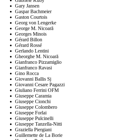
Gabriele Kuby
Gary Jansen
Gaspar Bachmeier
Gaston Courtois
Georg von Lengerke
George M. Nicoară
Georges Minois
Gérard Billon
Gérard Rossé
Gerlando Lentini
Gheorghe M. Nicoară
Gianfranco Pizzamiglio
Gianfranco Ravasi
Gino Rocca
Giovanni Ballis Sj
Giovanni Cesare Pagazzi
Giuliano Ferrini OFM
Giuseppe Caramia
Giuseppe Cionchi
Giuseppe Colombero
Giuseppe Forlai
Giuseppe Pulcinelli
Giuseppe Tanzella-Nitti
Graziella Piergiani
Guillemette de La Borie