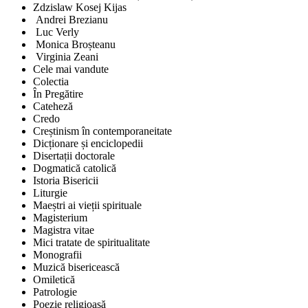
Zdzislaw Kosej Kijas
Andrei Brezianu
Luc Verly
Monica Broșteanu
Virginia Zeani
Cele mai vandute
Colectia
În Pregătire
Cateheză
Credo
Creștinism în contemporaneitate
Dicționare și enciclopedii
Disertații doctorale
Dogmatică catolică
Istoria Bisericii
Liturgie
Maeștri ai vieții spirituale
Magisterium
Magistra vitae
Mici tratate de spiritualitate
Monografii
Muzică bisericească
Omiletică
Patrologie
Poezie religioasă