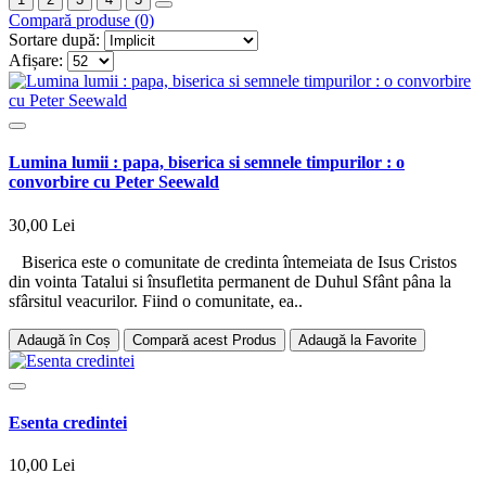
Compară produse (0)
Sortare după:
Afișare:
Lumina lumii : papa, biserica si semnele timpurilor : o
convorbire cu Peter Seewald
30,00 Lei
Biserica este o comunitate de credinta întemeiata de Isus Cristos
din vointa Tatalui si însufletita permanent de Duhul Sfânt pâna la
sfârsitul veacurilor. Fiind o comunitate, ea..
Adaugă în Coș
Compară acest Produs
Adaugă la Favorite
Esenta credintei
10,00 Lei