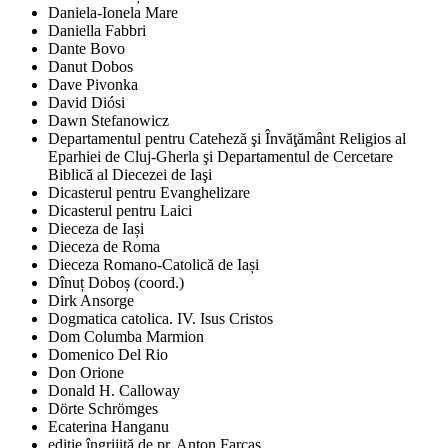
Daniela-Ionela Mare
Daniella Fabbri
Dante Bovo
Danut Dobos
Dave Pivonka
David Diósi
Dawn Stefanowicz
Departamentul pentru Cateheză şi Învăţământ Religios al
Eparhiei de Cluj-Gherla şi Departamentul de Cercetare
Biblică al Diecezei de Iaşi
Dicasterul pentru Evanghelizare
Dicasterul pentru Laici
Dieceza de Iași
Dieceza de Roma
Dieceza Romano-Catolică de Iași
Dînuț Doboș (coord.)
Dirk Ansorge
Dogmatica catolica. IV. Isus Cristos
Dom Columba Marmion
Domenico Del Rio
Don Orione
Donald H. Calloway
Dörte Schrömges
Ecaterina Hanganu
ediţie îngrijită de pr. Anton Farcaş