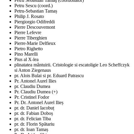
Petru Sebastian Tamaş (coordonator)
Petru Sescu (coord.)
Petru-Sebastian Tamaș
Philip J. Rosato
Piergiorgio Odifreddi
Pierre Descouvemont
Pierre Lefevre
Pierre Tiberghien
Pierre-Marie Delfieux
Pietro Righetto
Pino Marelli
Pius al X-lea
plinatatea mântuirii. Cristologie si escatoligie Leo Scheffczyk
si Anton Ziegenaus
pr. Alois Bulai si pr. Eduard Patrascu
Pr. Antonel Aurel Ilies
pr. Claudiu Dumea
Pr. Claudiu Dumea (+)
Pr. Cristinel Fodor
Pr. Dr. Antonel Aurel Ilieș
pr. dr. Daniel Iacobuț
pr. dr. Fabian Doboș
pr. dr. Felician Tiba
pr. dr. Florin Spătariu
pr. dr. Ioan Tamaș