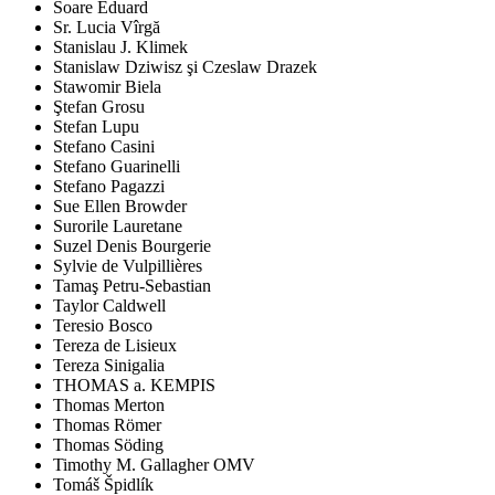
Soare Eduard
Sr. Lucia Vîrgă
Stanislau J. Klimek
Stanislaw Dziwisz şi Czeslaw Drazek
Stawomir Biela
Ştefan Grosu
Stefan Lupu
Stefano Casini
Stefano Guarinelli
Stefano Pagazzi
Sue Ellen Browder
Surorile Lauretane
Suzel Denis Bourgerie
Sylvie de Vulpillières
Tamaş Petru-Sebastian
Taylor Caldwell
Teresio Bosco
Tereza de Lisieux
Tereza Sinigalia
THOMAS a. KEMPIS
Thomas Merton
Thomas Römer
Thomas Söding
Timothy M. Gallagher OMV
Tomáš Špidlík