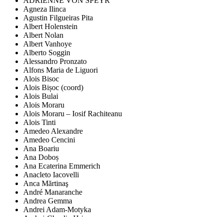
ADRIENNE VON SPEYR
Agneza Ilinca
Agustin Filgueiras Pita
Albert Holenstein
Albert Nolan
Albert Vanhoye
Alberto Soggin
Alessandro Pronzato
Alfons Maria de Liguori
Alois Bisoc
Alois Bișoc (coord)
Alois Bulai
Alois Moraru
Alois Moraru – Iosif Rachiteanu
Alois Tinti
Amedeo Alexandre
Amedeo Cencini
Ana Boariu
Ana Doboș
Ana Ecaterina Emmerich
Anacleto Iacovelli
Anca Mărtinaş
André Manaranche
Andrea Gemma
Andrei Adam-Motyka