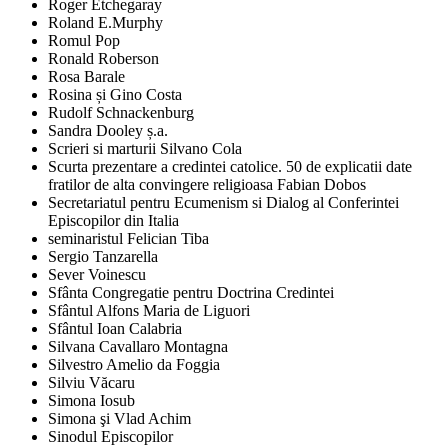
Roger Etchegaray
Roland E.Murphy
Romul Pop
Ronald Roberson
Rosa Barale
Rosina și Gino Costa
Rudolf Schnackenburg
Sandra Dooley ș.a.
Scrieri si marturii Silvano Cola
Scurta prezentare a credintei catolice. 50 de explicatii date
fratilor de alta convingere religioasa Fabian Dobos
Secretariatul pentru Ecumenism si Dialog al Conferintei
Episcopilor din Italia
seminaristul Felician Tiba
Sergio Tanzarella
Sever Voinescu
Sfânta Congregatie pentru Doctrina Credintei
Sfântul Alfons Maria de Liguori
Sfântul Ioan Calabria
Silvana Cavallaro Montagna
Silvestro Amelio da Foggia
Silviu Văcaru
Simona Iosub
Simona şi Vlad Achim
Sinodul Episcopilor