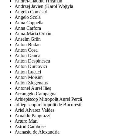
Andrei-Claudiu Hrişman
Andrzej Javien (Karol Wojtyla
Angelo Comastri
Angelo Scola
Anna Cappella
Anna Carfora
Anna-Mária Orbán
Anselm Grün
Anton Budau
Anton Cosa
Anton Dancă
Anton Despinescu
Anton Durcovici
Anton Lucaci
Anton Moisim
Anton Ziegenaus
Antonel Aurel Ilieș
Arcangelo Campagna
Arhiepiscop Mitropolit Aurel Percă
arhiepiscop mitropolit de București
Ariel Alvarez Valdes
Arnaldo Pangrazzi
Arturo Mari
Astrid Cambose
Atanasiu de Alexandria