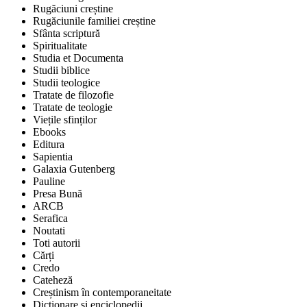
Rugăciuni creștine
Rugăciunile familiei creștine
Sfânta scriptură
Spiritualitate
Studia et Documenta
Studii biblice
Studii teologice
Tratate de filozofie
Tratate de teologie
Viețile sfinților
Ebooks
Editura
Sapientia
Galaxia Gutenberg
Pauline
Presa Bună
ARCB
Serafica
Noutati
Toti autorii
Cărți
Credo
Cateheză
Creștinism în contemporaneitate
Dicționare și enciclopedii