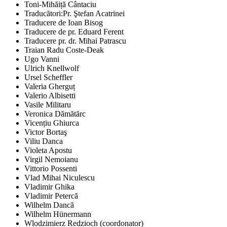
Toni-Mihăiță Cântaciu
Traducători:Pr. Ştefan Acatrinei
Traducere de Ioan Bisog
Traducere de pr. Eduard Ferent
Traducere pr. dr. Mihai Patrascu
Traian Radu Coste-Deak
Ugo Vanni
Ulrich Knellwolf
Ursel Scheffler
Valeria Gherguț
Valerio Albisetti
Vasile Militaru
Veronica Dămătărc
Vicențiu Ghiurca
Victor Bortaş
Viliu Danca
Violeta Apostu
Virgil Nemoianu
Vittorio Possenti
Vlad Mihai Niculescu
Vladimir Ghika
Vladimir Petercă
Wilhelm Dancă
Wilhelm Hünermann
Wlodzimierz Redzioch (coordonator)