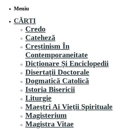
Meniu
CĂRȚI
Credo
Cateheză
Creștinism În
Contemporaneitate
Dicționare Și Enciclopedii
Disertații Doctorale
Dogmatică Catolică
Istoria Bisericii
Liturgie
Maeştri Ai Vieţii Spirituale
Magisterium
Magistra Vitae