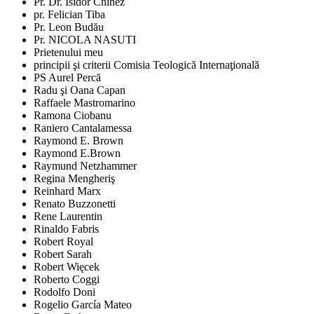
Pr. Dr. Isidor Chinez
pr. Felician Tiba
Pr. Leon Budău
Pr. NICOLA NASUTI
Prietenului meu
principii şi criterii Comisia Teologică Internaţională
PS Aurel Percă
Radu şi Oana Capan
Raffaele Mastromarino
Ramona Ciobanu
Raniero Cantalamessa
Raymond E. Brown
Raymond E.Brown
Raymund Netzhammer
Regina Mengheriş
Reinhard Marx
Renato Buzzonetti
Rene Laurentin
Rinaldo Fabris
Robert Royal
Robert Sarah
Robert Więcek
Roberto Coggi
Rodolfo Doni
Rogelio García Mateo