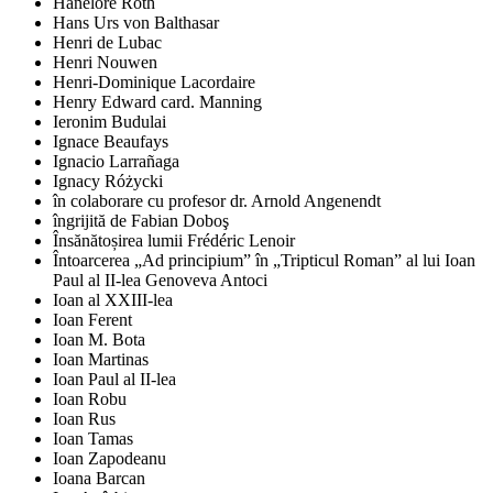
Hanelore Roth
Hans Urs von Balthasar
Henri de Lubac
Henri Nouwen
Henri-Dominique Lacordaire
Henry Edward card. Manning
Ieronim Budulai
Ignace Beaufays
Ignacio Larrañaga
Ignacy Różycki
în colaborare cu profesor dr. Arnold Angenendt
îngrijită de Fabian Doboş
Însănătoșirea lumii Frédéric Lenoir
Întoarcerea „Ad principium” în „Tripticul Roman” al lui Ioan
Paul al II-lea Genoveva Antoci
Ioan al XXIII-lea
Ioan Ferent
Ioan M. Bota
Ioan Martinas
Ioan Paul al II-lea
Ioan Robu
Ioan Rus
Ioan Tamas
Ioan Zapodeanu
Ioana Barcan