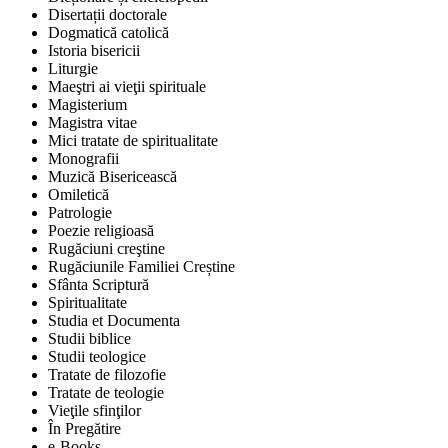
Disertații doctorale
Dogmatică catolică
Istoria bisericii
Liturgie
Maeştri ai vieţii spirituale
Magisterium
Magistra vitae
Mici tratate de spiritualitate
Monografii
Muzică Bisericească
Omiletică
Patrologie
Poezie religioasă
Rugăciuni creştine
Rugăciunile Familiei Creștine
Sfânta Scriptură
Spiritualitate
Studia et Documenta
Studii biblice
Studii teologice
Tratate de filozofie
Tratate de teologie
Vieţile sfinţilor
În Pregătire
e-Books