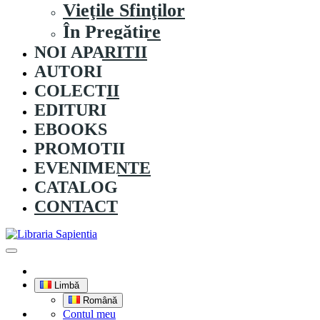
Vieţile Sfinţilor
În Pregătire
NOI APARITII
AUTORI
COLECȚII
EDITURI
EBOOKS
PROMOȚII
EVENIMENTE
CATALOG
CONTACT
Limbă
Română
Contul meu