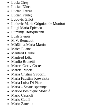
Lucia Cireș
Lucian Dînca
Lucian Farcas
Lucian Păuleţ
Ludovic Gillot
Ludovic Maria Grignion de Monfort
Luigi Maria Epicoco
Luminiţa Botoşineanu
Lush Gjergji
M.V. Bernadot
Mădălina-Maria Martin
Maica Éliane
Manfred Hauke
Manfred Lütz
Manlio Brunetti
Marcel Octav Costea
Marcial Maciel
Maria Cristina Strocchi
Maria Faustina Kowalska
Maria Luisa Di Pietro
Maria – Steaua speranței
Marie-Dominique Molinié
Mario Caprioli
Mario Gadili
Mario Zanchin