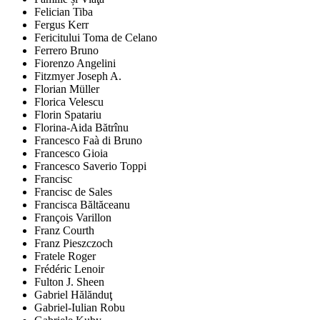
Felician Tiba
Fergus Kerr
Fericitului Toma de Celano
Ferrero Bruno
Fiorenzo Angelini
Fitzmyer Joseph A.
Florian Müller
Florica Velescu
Florin Spatariu
Florina-Aida Bătrînu
Francesco Faà di Bruno
Francesco Gioia
Francesco Saverio Toppi
Francisc
Francisc de Sales
Francisca Băltăceanu
François Varillon
Franz Courth
Franz Pieszczoch
Fratele Roger
Frédéric Lenoir
Fulton J. Sheen
Gabriel Hălănduţ
Gabriel-Iulian Robu