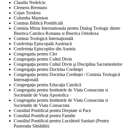
Claudiu Nedelciu
Clemens Brentano
Cojan Teodora
Columba Marmion
Comisia Biblică Pontificală
Comisia Mixta Internationala pentru Dialog Teologic dintre
Biserica Catolica Romana si Biserica Ortodoxa
Comisia Teologică Internaţională
Conferința Episcopală Austriacă
Conferința Episcopilor din Austria
Congregatia pentru Cler
Congregația pentru Cultul Divin
Congregaţia pentru Cultul Divin şi Disciplina Sacramentelor
Congregaţia pentru Doctrina Credinţei
Congregația pentru Doctrina Credinței / Comisia Teologică
Internaţională
Congregaţia pentru Educaţia Catolică
Congregatia pentru Institutele de Viata Consacrata si
Societatile de Viata Apostolica
Congregatia pentru Institutele de Viata Consacrata si
Societatile de Viata Consacrata
Consiliul Pontifical pentru Dreptate si Pace
Consiliul Pontifical pentru Familie
Consiliul Pontifical pentru Lucrătorii Sanitari (Pentru
Pastorația Sănătății)