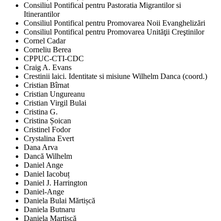
Consiliul Pontifical pentru Pastoratia Migrantilor si
Itinerantilor
Consiliul Pontifical pentru Promovarea Noii Evanghelizări
Consiliul Pontifical pentru Promovarea Unităţii Creştinilor
Cornel Cadar
Corneliu Berea
CPPUC-CTI-CDC
Craig A. Evans
Crestinii laici. Identitate si misiune Wilhelm Danca (coord.)
Cristian Bîrnat
Cristian Ungureanu
Cristian Virgil Bulai
Cristina G.
Cristina Șoican
Cristinel Fodor
Crystalina Evert
Dana Arva
Dancă Wilhelm
Daniel Ange
Daniel Iacobuț
Daniel J. Harrington
Daniel-Ange
Daniela Bulai Mărtișcă
Daniela Butnaru
Daniela Martișcă