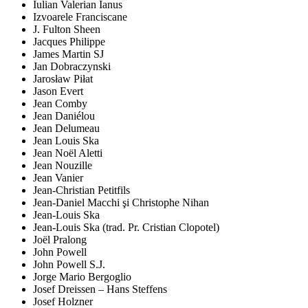
Iulian Valerian Ianus
Izvoarele Franciscane
J. Fulton Sheen
Jacques Philippe
James Martin SJ
Jan Dobraczynski
Jarosław Piłat
Jason Evert
Jean Comby
Jean Daniélou
Jean Delumeau
Jean Louis Ska
Jean Noël Aletti
Jean Nouzille
Jean Vanier
Jean-Christian Petitfils
Jean-Daniel Macchi şi Christophe Nihan
Jean-Louis Ska
Jean-Louis Ska (trad. Pr. Cristian Clopotel)
Joël Pralong
John Powell
John Powell S.J.
Jorge Mario Bergoglio
Josef Dreissen – Hans Steffens
Josef Holzner