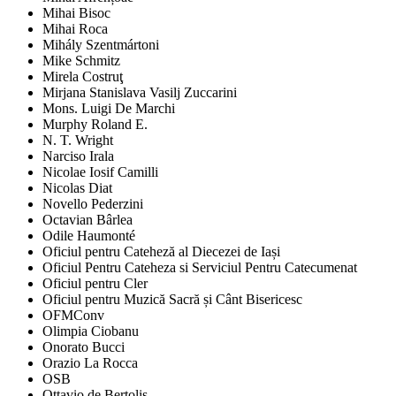
Mihai Bisoc
Mihai Roca
Mihály Szentmártoni
Mike Schmitz
Mirela Costruţ
Mirjana Stanislava Vasilj Zuccarini
Mons. Luigi De Marchi
Murphy Roland E.
N. T. Wright
Narciso Irala
Nicolae Iosif Camilli
Nicolas Diat
Novello Pederzini
Octavian Bârlea
Odile Haumonté
Oficiul pentru Cateheză al Diecezei de Iași
Oficiul Pentru Cateheza si Serviciul Pentru Catecumenat
Oficiul pentru Cler
Oficiul pentru Muzică Sacră și Cânt Bisericesc
OFMConv
Olimpia Ciobanu
Onorato Bucci
Orazio La Rocca
OSB
Ottavio de Bertolis