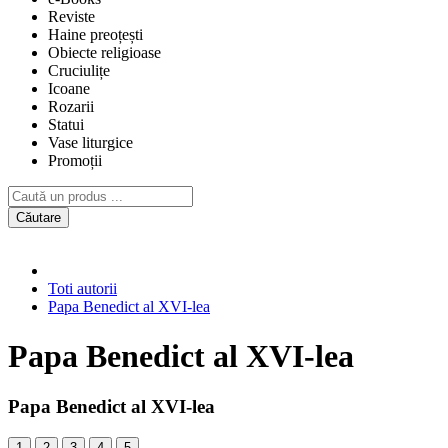
Reviste
Haine preoțești
Obiecte religioase
Cruciulițe
Icoane
Rozarii
Statui
Vase liturgice
Promoții
Căutare
Toti autorii
Papa Benedict al XVI-lea
Papa Benedict al XVI-lea
Papa Benedict al XVI-lea
1
2
3
4
5