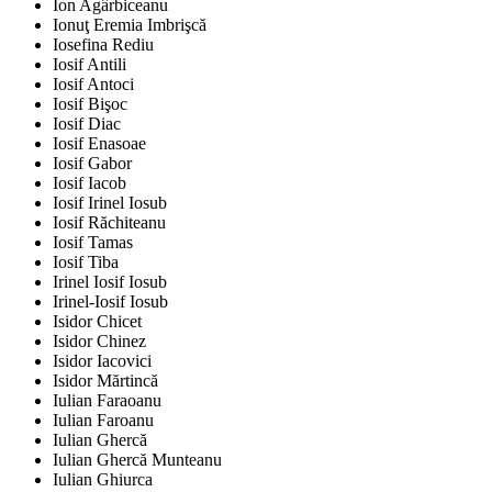
Ion Agârbiceanu
Ionuţ Eremia Imbrişcă
Iosefina Rediu
Iosif Antili
Iosif Antoci
Iosif Bişoc
Iosif Diac
Iosif Enasoae
Iosif Gabor
Iosif Iacob
Iosif Irinel Iosub
Iosif Răchiteanu
Iosif Tamas
Iosif Tiba
Irinel Iosif Iosub
Irinel-Iosif Iosub
Isidor Chicet
Isidor Chinez
Isidor Iacovici
Isidor Mărtincă
Iulian Faraoanu
Iulian Faroanu
Iulian Ghercă
Iulian Ghercă Munteanu
Iulian Ghiurca