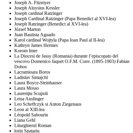
Joseph A. Fitzmyer
Joseph Aloysius Kessler
Joseph cardinal Ratzinger
Joseph Cardinal Ratzinger (Papa Benedict al XVI-lea)
Joseph Ratzinger (Benedict al XVI-lea)
József Marton
Juan Bautista Aguado
Karol cardinal Wojtyla (Papa Ioan Paul al II-lea)
Kathryn James Hermes
Korom Imre
La Diocesi de Jassy (Romania) durante l’episcopato del
vescovo Domenico Jaquet O.F.M. Conv. (1895-1903) Fabian
Dobos
Lacramioara Boros
Ladislav Simajchl
Laura Boyce-Steinhauser
Laura Mosso
Laurenţiu Scupoli
Leisa Anslinger
Leo Scheffczyk si Anton Ziegenaus
Leon al XIII-lea
Léopold Sabourin
Liana Gehl
Liturghierul Roman
lorin Spatariu