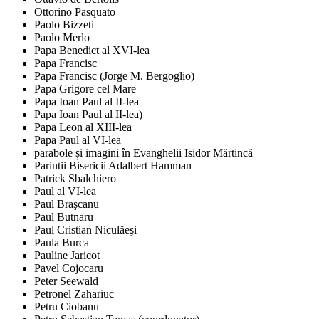
Ottorino Pasquato
Paolo Bizzeti
Paolo Merlo
Papa Benedict al XVI-lea
Papa Francisc
Papa Francisc (Jorge M. Bergoglio)
Papa Grigore cel Mare
Papa Ioan Paul al II-lea
Papa Ioan Paul al II-lea)
Papa Leon al XIII-lea
Papa Paul al VI-lea
parabole și imagini în Evanghelii Isidor Mărtincă
Parintii Bisericii Adalbert Hamman
Patrick Sbalchiero
Paul al VI-lea
Paul Braşcanu
Paul Butnaru
Paul Cristian Niculăeşi
Paula Burca
Pauline Jaricot
Pavel Cojocaru
Peter Seewald
Petronel Zahariuc
Petru Ciobanu