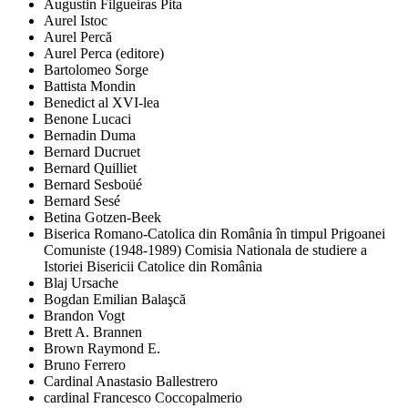
Augustin Filgueiras Pita
Aurel Istoc
Aurel Percă
Aurel Perca (editore)
Bartolomeo Sorge
Battista Mondin
Benedict al XVI-lea
Benone Lucaci
Bernadin Duma
Bernard Ducruet
Bernard Quilliet
Bernard Sesboüé
Bernard Sesé
Betina Gotzen-Beek
Biserica Romano-Catolica din România în timpul Prigoanei
Comuniste (1948-1989) Comisia Nationala de studiere a
Istoriei Bisericii Catolice din România
Blaj Ursache
Bogdan Emilian Balaşcă
Brandon Vogt
Brett A. Brannen
Brown Raymond E.
Bruno Ferrero
Cardinal Anastasio Ballestrero
cardinal Francesco Coccopalmerio