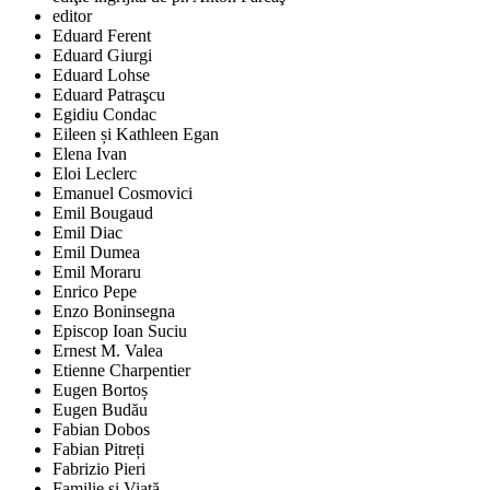
editor
Eduard Ferent
Eduard Giurgi
Eduard Lohse
Eduard Patraşcu
Egidiu Condac
Eileen și Kathleen Egan
Elena Ivan
Eloi Leclerc
Emanuel Cosmovici
Emil Bougaud
Emil Diac
Emil Dumea
Emil Moraru
Enrico Pepe
Enzo Boninsegna
Episcop Ioan Suciu
Ernest M. Valea
Etienne Charpentier
Eugen Bortoș
Eugen Budău
Fabian Dobos
Fabian Pitreți
Fabrizio Pieri
Familie și Viaţă