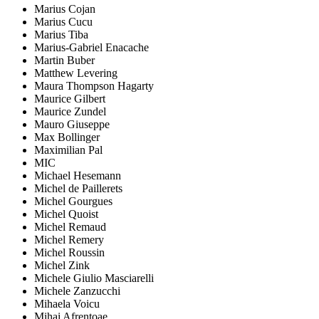
Marius Cojan
Marius Cucu
Marius Tiba
Marius-Gabriel Enacache
Martin Buber
Matthew Levering
Maura Thompson Hagarty
Maurice Gilbert
Maurice Zundel
Mauro Giuseppe
Max Bollinger
Maximilian Pal
MIC
Michael Hesemann
Michel de Paillerets
Michel Gourgues
Michel Quoist
Michel Remaud
Michel Remery
Michel Roussin
Michel Zink
Michele Giulio Masciarelli
Michele Zanzucchi
Mihaela Voicu
Mihai Afrențoae