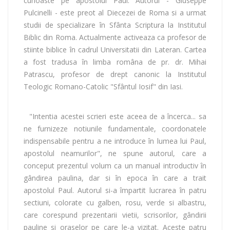
cunoaste pe apostolul Paul. Autorul - Giuseppe
Pulcinelli - este preot al Diecezei de Roma si a urmat
studii de specializare în Sfânta Scriptura la Institutul
Biblic din Roma. Actualmente activeaza ca profesor de
stiinte biblice în cadrul Universitatii din Lateran. Cartea
a fost tradusa în limba româna de pr. dr. Mihai
Patrascu, profesor de drept canonic la Institutul
Teologic Romano-Catolic "Sfântul Iosif" din Iasi.
"Intentia acestei scrieri este aceea de a încerca... sa
ne furnizeze notiunile fundamentale, coordonatele
indispensabile pentru a ne introduce în lumea lui Paul,
apostolul neamurilor", ne spune autorul, care a
conceput prezentul volum ca un manual introductiv în
gândirea paulina, dar si în epoca în care a trait
apostolul Paul. Autorul si-a împartit lucrarea în patru
sectiuni, colorate cu galben, rosu, verde si albastru,
care corespund prezentarii vietii, scrisorilor, gândirii
pauline si oraselor pe care le-a vizitat. Aceste patru