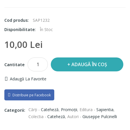
Cod produs:
SAP1232
Disponibilitate:
În Stoc
10,00 Lei
ADAUGĂ ÎN COȘ
Cantitate
Adaugă La Favorite
Distribuie pe Facebook
Cărți -
Cateheză
,
Promoții
,
Editura -
Sapientia
,
Categorii:
Colectia -
Cateheză
,
Autori -
Giuseppe Pulcinelli