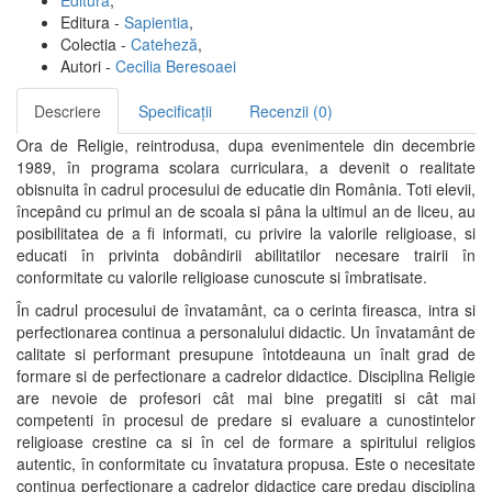
Editura
,
Editura -
Sapientia
,
Colectia -
Cateheză
,
Autori -
Cecilia Beresoaei
Descriere
Specificații
Recenzii (0)
Ora de Religie, reintrodusa, dupa evenimentele din decembrie
1989, în programa scolara curriculara, a devenit o realitate
obisnuita în cadrul procesului de educatie din România. Toti elevii,
începând cu primul an de scoala si pâna la ultimul an de liceu, au
posibilitatea de a fi informati, cu privire la valorile religioase, si
educati în privinta dobândirii abilitatilor necesare trairii în
conformitate cu valorile religioase cunoscute si îmbratisate.
În cadrul procesului de învatamânt, ca o cerinta fireasca, intra si
perfectionarea continua a personalului didactic. Un învatamânt de
calitate si performant presupune întotdeauna un înalt grad de
formare si de perfectionare a cadrelor didactice. Disciplina Religie
are nevoie de profesori cât mai bine pregatiti si cât mai
competenti în procesul de predare si evaluare a cunostintelor
religioase crestine ca si în cel de formare a spiritului religios
autentic, în conformitate cu învatatura propusa. Este o necesitate
continua perfectionare a cadrelor didactice care predau disciplina