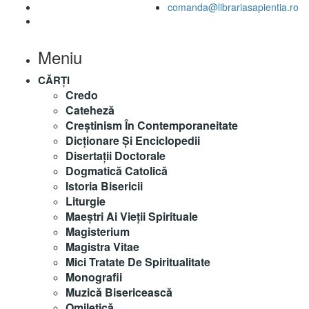
comanda@librariasapientia.ro
Meniu
CĂRȚI
Credo
Cateheză
Creștinism În Contemporaneitate
Dicționare Și Enciclopedii
Disertații Doctorale
Dogmatică Catolică
Istoria Bisericii
Liturgie
Maeştri Ai Vieţii Spirituale
Magisterium
Magistra Vitae
Mici Tratate De Spiritualitate
Monografii
Muzică Bisericească
Omiletică