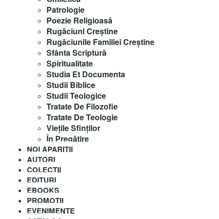
Patrologie
Poezie Religioasă
Rugăciuni Creştine
Rugăciunile Familiei Creștine
Sfânta Scriptură
Spiritualitate
Studia Et Documenta
Studii Biblice
Studii Teologice
Tratate De Filozofie
Tratate De Teologie
Vieţile Sfinţilor
În Pregătire
NOI APARITII
AUTORI
COLECȚII
EDITURI
EBOOKS
PROMOȚII
EVENIMENTE