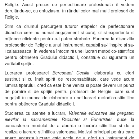
Religie. Acest proces de perfectionare profesionala îl vedem
derulându-se, cu entuziasm, în rândul celor mai multi profesori de
Religie.
Stim ca drumul parcurgerii tuturor etapelor de perfectionare
didactica cere nu numai angajament si curaj, ci si experienta si
mijloace eficiente pentru a-l putea strabate. Punerea la dispozitia
profesorilor de Religie a unui instrument, capabil sa-i inspire si sa-
i calauzeasca, în vederea întocmirii unei lucrari metodico-stiintifice
pentru obtinerea Gradului didactic I, constituie cu siguranta un
veritabil sprijin.
Lucrarea profesoarei
Beresoaei Cecilia
, elaborata cu efort
sustinut si cu înalt spirit de responsabilitate, care vede acum
lumina tiparului, cred ca este bine venita si poate deveni un punct
de pornire si de sprijin pentru profesorii de Religie, care sunt
angajati în munca de elaborare a unei lucrari metodico-stiintifice
pentru obtinerea Gradului didactic I.
Studierea cu atentie a lucrarii,
Valentele educative ale pregatirii
elevilor la sacramentele Pacaintei si Euharistiei
, duce la
cunoasterea modului de a aborda o lucrare stiintifica si de a
realiza o lucrare stiintifica valoroasa. Motivul principal pentru care
apare aceasta lucrare este acela de a oferi un instrument de