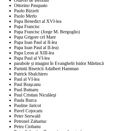
Ottavio de Bertolis
Ottorino Pasquato
Paolo Bizzeti
Paolo Merlo
Papa Benedict al XVI-lea
Papa Francisc
Papa Francisc (Jorge M. Bergoglio)
Papa Grigore cel Mare
Papa Ioan Paul al II-lea
Papa Ioan Paul al II-lea)
Papa Leon al XIII-lea
Papa Paul al VI-lea
parabole și imagini în Evanghelii Isidor Mărtincă
Parintii Bisericii Adalbert Hamman
Patrick Sbalchiero
Paul al VI-lea
Paul Braşcanu
Paul Butnaru
Paul Cristian Niculăeşi
Paula Burca
Pauline Jaricot
Pavel Cojocaru
Peter Seewald
Petronel Zahariuc
Petru Ciobanu