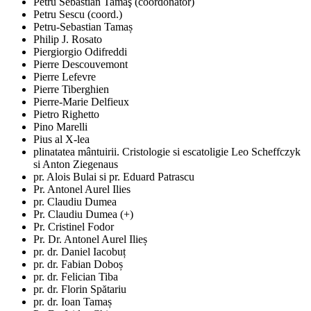
Petru Sebastian Tamaş (coordonator)
Petru Sescu (coord.)
Petru-Sebastian Tamaș
Philip J. Rosato
Piergiorgio Odifreddi
Pierre Descouvemont
Pierre Lefevre
Pierre Tiberghien
Pierre-Marie Delfieux
Pietro Righetto
Pino Marelli
Pius al X-lea
plinatatea mântuirii. Cristologie si escatoligie Leo Scheffczyk
si Anton Ziegenaus
pr. Alois Bulai si pr. Eduard Patrascu
Pr. Antonel Aurel Ilies
pr. Claudiu Dumea
Pr. Claudiu Dumea (+)
Pr. Cristinel Fodor
Pr. Dr. Antonel Aurel Ilieș
pr. dr. Daniel Iacobuț
pr. dr. Fabian Doboș
pr. dr. Felician Tiba
pr. dr. Florin Spătariu
pr. dr. Ioan Tamaș