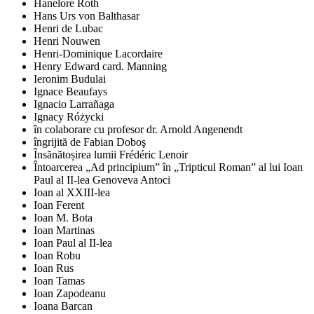
Hanelore Roth
Hans Urs von Balthasar
Henri de Lubac
Henri Nouwen
Henri-Dominique Lacordaire
Henry Edward card. Manning
Ieronim Budulai
Ignace Beaufays
Ignacio Larrañaga
Ignacy Różycki
în colaborare cu profesor dr. Arnold Angenendt
îngrijită de Fabian Doboş
Însănătoșirea lumii Frédéric Lenoir
Întoarcerea „Ad principium” în „Tripticul Roman” al lui Ioan
Paul al II-lea Genoveva Antoci
Ioan al XXIII-lea
Ioan Ferent
Ioan M. Bota
Ioan Martinas
Ioan Paul al II-lea
Ioan Robu
Ioan Rus
Ioan Tamas
Ioan Zapodeanu
Ioana Barcan