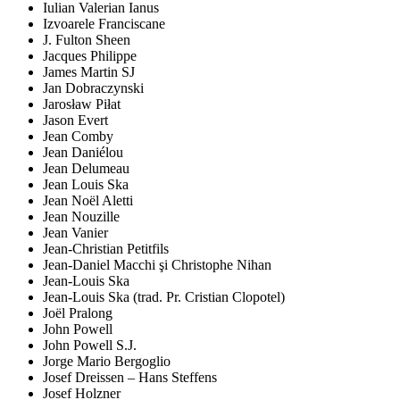
Iulian Valerian Ianus
Izvoarele Franciscane
J. Fulton Sheen
Jacques Philippe
James Martin SJ
Jan Dobraczynski
Jarosław Piłat
Jason Evert
Jean Comby
Jean Daniélou
Jean Delumeau
Jean Louis Ska
Jean Noël Aletti
Jean Nouzille
Jean Vanier
Jean-Christian Petitfils
Jean-Daniel Macchi şi Christophe Nihan
Jean-Louis Ska
Jean-Louis Ska (trad. Pr. Cristian Clopotel)
Joël Pralong
John Powell
John Powell S.J.
Jorge Mario Bergoglio
Josef Dreissen – Hans Steffens
Josef Holzner