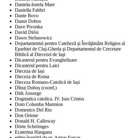
Daniela-Ionela Mare
Daniella Fabbri
Dante Bovo
Danut Dobos
Dave Pivonka
David Diósi
Dawn Stefanowicz
Departamentul pentru Cateheză şi Învăţământ Religios al
Eparhiei de Cluj-Gherla şi Departamentul de Cercetare
Biblică al Diecezei de Iaşi
Dicasterul pentru Evanghelizare
Dicasterul pentru Laici
Dieceza de Iași
Dieceza de Roma
Dieceza Romano-Catolică de Iași
Dînuț Doboș (coord.)
Dirk Ansorge
Dogmatica catolica. IV. Isus Cristos
Dom Columba Marmion
Domenico Del Rio
Don Orione
Donald H. Calloway
Dörte Schrömges
Ecaterina Hanganu
ediţie îngrijită de pr. Anton Farcaş