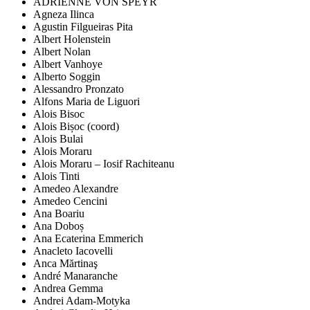
ADRIENNE VON SPEYR
Agneza Ilinca
Agustin Filgueiras Pita
Albert Holenstein
Albert Nolan
Albert Vanhoye
Alberto Soggin
Alessandro Pronzato
Alfons Maria de Liguori
Alois Bisoc
Alois Bișoc (coord)
Alois Bulai
Alois Moraru
Alois Moraru – Iosif Rachiteanu
Alois Tinti
Amedeo Alexandre
Amedeo Cencini
Ana Boariu
Ana Doboș
Ana Ecaterina Emmerich
Anacleto Iacovelli
Anca Mărtinaş
André Manaranche
Andrea Gemma
Andrei Adam-Motyka