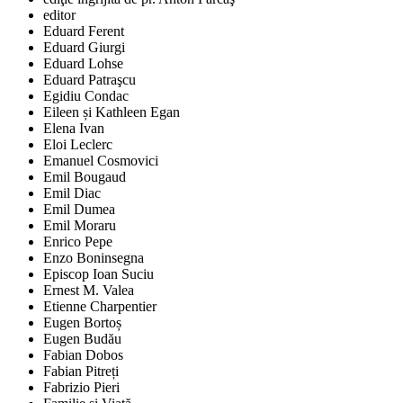
editor
Eduard Ferent
Eduard Giurgi
Eduard Lohse
Eduard Patraşcu
Egidiu Condac
Eileen și Kathleen Egan
Elena Ivan
Eloi Leclerc
Emanuel Cosmovici
Emil Bougaud
Emil Diac
Emil Dumea
Emil Moraru
Enrico Pepe
Enzo Boninsegna
Episcop Ioan Suciu
Ernest M. Valea
Etienne Charpentier
Eugen Bortoș
Eugen Budău
Fabian Dobos
Fabian Pitreți
Fabrizio Pieri