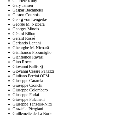
Gabriele Kuby
Gary Jansen
Gaspar Bachmeier
Gaston Courtois
Georg von Lengerke
George M. Nicoară
Georges Minois
Gérard Billon
Gérard Rossé
Gerlando Lentini
Gheorghe M. Nicoară
Gianfranco Pizzamiglio
Gianfranco Ravasi
Gino Rocca
Giovanni Ballis Sj
Giovanni Cesare Pagazzi
Giuliano Ferrini OFM
Giuseppe Caramia
Giuseppe Cionchi
Giuseppe Colombero
Giuseppe Forlai
Giuseppe Pulcinelli
Giuseppe Tanzella-Nitti
Graziella Piergiani
Guillemette de La Borie