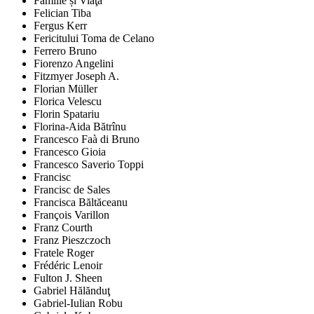
Familie și Viaţă
Felician Tiba
Fergus Kerr
Fericitului Toma de Celano
Ferrero Bruno
Fiorenzo Angelini
Fitzmyer Joseph A.
Florian Müller
Florica Velescu
Florin Spatariu
Florina-Aida Bătrînu
Francesco Faà di Bruno
Francesco Gioia
Francesco Saverio Toppi
Francisc
Francisc de Sales
Francisca Băltăceanu
François Varillon
Franz Courth
Franz Pieszczoch
Fratele Roger
Frédéric Lenoir
Fulton J. Sheen
Gabriel Hălănduţ
Gabriel-Iulian Robu