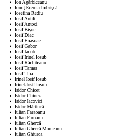
Ion Agârbiceanu
Ionuţ Eremia Imbrişcă
Iosefina Rediu
Iosif Antili
Iosif Antoci
Iosif Bişoc
Iosif Diac
Iosif Enasoae
Iosif Gabor
Iosif Iacob
Iosif Irinel Iosub
Iosif Răchiteanu
Iosif Tamas
Iosif Tiba
Irinel Iosif Iosub
Irinel-Iosif Iosub
Isidor Chicet
Isidor Chinez
Isidor Iacovici
Isidor Mărtincă
Iulian Faraoanu
Iulian Faroanu
Iulian Ghercă
Iulian Ghercă Munteanu
Iulian Ghiurca