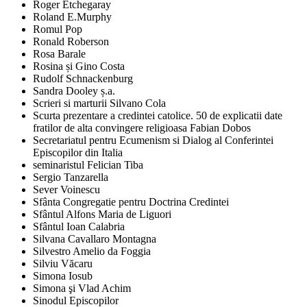
Roger Etchegaray
Roland E.Murphy
Romul Pop
Ronald Roberson
Rosa Barale
Rosina și Gino Costa
Rudolf Schnackenburg
Sandra Dooley ș.a.
Scrieri si marturii Silvano Cola
Scurta prezentare a credintei catolice. 50 de explicatii date
fratilor de alta convingere religioasa Fabian Dobos
Secretariatul pentru Ecumenism si Dialog al Conferintei
Episcopilor din Italia
seminaristul Felician Tiba
Sergio Tanzarella
Sever Voinescu
Sfânta Congregatie pentru Doctrina Credintei
Sfântul Alfons Maria de Liguori
Sfântul Ioan Calabria
Silvana Cavallaro Montagna
Silvestro Amelio da Foggia
Silviu Văcaru
Simona Iosub
Simona şi Vlad Achim
Sinodul Episcopilor