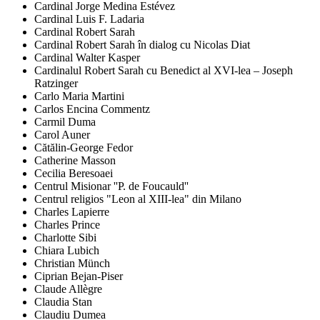
Cardinal Jorge Medina Estévez
Cardinal Luis F. Ladaria
Cardinal Robert Sarah
Cardinal Robert Sarah în dialog cu Nicolas Diat
Cardinal Walter Kasper
Cardinalul Robert Sarah cu Benedict al XVI-lea – Joseph
Ratzinger
Carlo Maria Martini
Carlos Encina Commentz
Carmil Duma
Carol Auner
Cătălin-George Fedor
Catherine Masson
Cecilia Beresoaei
Centrul Misionar ''P. de Foucauld''
Centrul religios "Leon al XIII-lea" din Milano
Charles Lapierre
Charles Prince
Charlotte Sibi
Chiara Lubich
Christian Münch
Ciprian Bejan-Piser
Claude Allègre
Claudia Stan
Claudiu Dumea