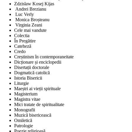
Zdzislaw Kosej Kijas
Andrei Brezianu
Luc Verly
Monica Broșteanu
Virginia Zeani
Cele mai vandute
Colectia
În Pregătire
Cateheză
Credo
Creștinism în contemporaneitate
Dicționare și enciclopedii
Disertații doctorale
Dogmatică catolică
Istoria Bisericii
Liturgie
Maeștri ai vieții spirituale
Magisterium
Magistra vitae
Mici tratate de spiritualitate
Monografii
Muzică bisericească
Omiletică
Patrologie
Poezie religioasă