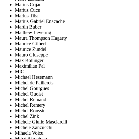
Marius Cojan
Marius Cucu
Marius Tiba
Marius-Gabriel Enacache
Martin Buber
Matthew Levering
Maura Thompson Hagarty
Maurice Gilbert
Maurice Zundel
Mauro Giuseppe
Max Bollinger
Maximilian Pal
MIC
Michael Hesemann
Michel de Paillerets
Michel Gourgues
Michel Quoist
Michel Remaud
Michel Remery
Michel Roussin
Michel Zink
Michele Giulio Masciarelli
Michele Zanzucchi
Mihaela Voicu
Mihai Afrențoae