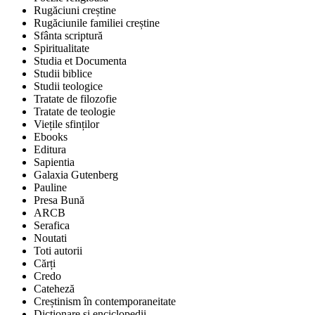
Rugăciuni creștine
Rugăciunile familiei creștine
Sfânta scriptură
Spiritualitate
Studia et Documenta
Studii biblice
Studii teologice
Tratate de filozofie
Tratate de teologie
Viețile sfinților
Ebooks
Editura
Sapientia
Galaxia Gutenberg
Pauline
Presa Bună
ARCB
Serafica
Noutati
Toti autorii
Cărți
Credo
Cateheză
Creștinism în contemporaneitate
Dicționare și enciclopedii