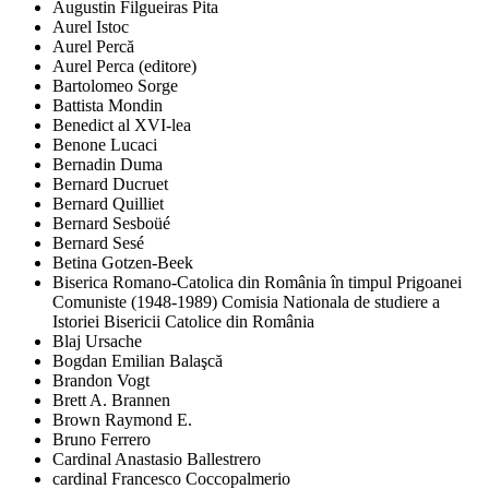
Augustin Filgueiras Pita
Aurel Istoc
Aurel Percă
Aurel Perca (editore)
Bartolomeo Sorge
Battista Mondin
Benedict al XVI-lea
Benone Lucaci
Bernadin Duma
Bernard Ducruet
Bernard Quilliet
Bernard Sesboüé
Bernard Sesé
Betina Gotzen-Beek
Biserica Romano-Catolica din România în timpul Prigoanei
Comuniste (1948-1989) Comisia Nationala de studiere a
Istoriei Bisericii Catolice din România
Blaj Ursache
Bogdan Emilian Balaşcă
Brandon Vogt
Brett A. Brannen
Brown Raymond E.
Bruno Ferrero
Cardinal Anastasio Ballestrero
cardinal Francesco Coccopalmerio