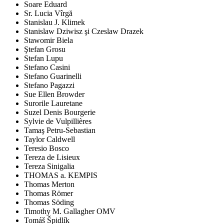
Soare Eduard
Sr. Lucia Vîrgă
Stanislau J. Klimek
Stanislaw Dziwisz şi Czeslaw Drazek
Stawomir Biela
Ştefan Grosu
Stefan Lupu
Stefano Casini
Stefano Guarinelli
Stefano Pagazzi
Sue Ellen Browder
Surorile Lauretane
Suzel Denis Bourgerie
Sylvie de Vulpillières
Tamaş Petru-Sebastian
Taylor Caldwell
Teresio Bosco
Tereza de Lisieux
Tereza Sinigalia
THOMAS a. KEMPIS
Thomas Merton
Thomas Römer
Thomas Söding
Timothy M. Gallagher OMV
Tomáš Špidlík