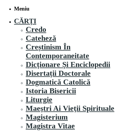
Meniu
CĂRȚI
Credo
Cateheză
Creștinism În
Contemporaneitate
Dicționare Și Enciclopedii
Disertații Doctorale
Dogmatică Catolică
Istoria Bisericii
Liturgie
Maeştri Ai Vieţii Spirituale
Magisterium
Magistra Vitae