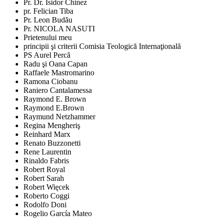
Pr. Dr. Isidor Chinez
pr. Felician Tiba
Pr. Leon Budău
Pr. NICOLA NASUTI
Prietenului meu
principii şi criterii Comisia Teologică Internaţională
PS Aurel Percă
Radu şi Oana Capan
Raffaele Mastromarino
Ramona Ciobanu
Raniero Cantalamessa
Raymond E. Brown
Raymond E.Brown
Raymund Netzhammer
Regina Mengheriş
Reinhard Marx
Renato Buzzonetti
Rene Laurentin
Rinaldo Fabris
Robert Royal
Robert Sarah
Robert Więcek
Roberto Coggi
Rodolfo Doni
Rogelio García Mateo