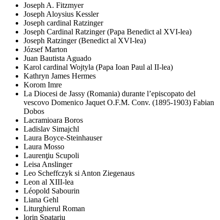
Joseph A. Fitzmyer
Joseph Aloysius Kessler
Joseph cardinal Ratzinger
Joseph Cardinal Ratzinger (Papa Benedict al XVI-lea)
Joseph Ratzinger (Benedict al XVI-lea)
József Marton
Juan Bautista Aguado
Karol cardinal Wojtyla (Papa Ioan Paul al II-lea)
Kathryn James Hermes
Korom Imre
La Diocesi de Jassy (Romania) durante l’episcopato del
vescovo Domenico Jaquet O.F.M. Conv. (1895-1903) Fabian
Dobos
Lacramioara Boros
Ladislav Simajchl
Laura Boyce-Steinhauser
Laura Mosso
Laurenţiu Scupoli
Leisa Anslinger
Leo Scheffczyk si Anton Ziegenaus
Leon al XIII-lea
Léopold Sabourin
Liana Gehl
Liturghierul Roman
lorin Spatariu