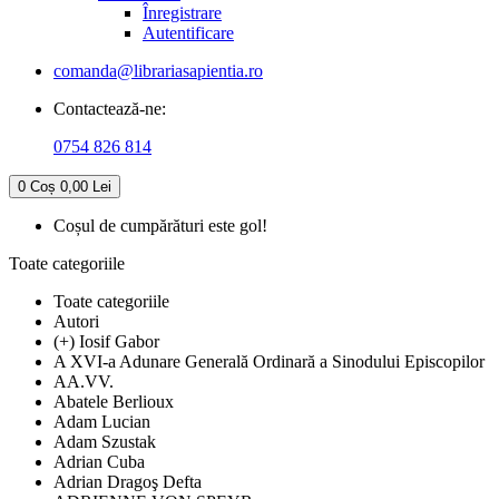
Înregistrare
Autentificare
comanda@librariasapientia.ro
Contactează-ne:
0754 826 814
0
Coș
0,00 Lei
Coșul de cumpărături este gol!
Toate categoriile
Toate categoriile
Autori
(+) Iosif Gabor
A XVI-a Adunare Generală Ordinară a Sinodului Episcopilor
AA.VV.
Abatele Berlioux
Adam Lucian
Adam Szustak
Adrian Cuba
Adrian Dragoş Defta