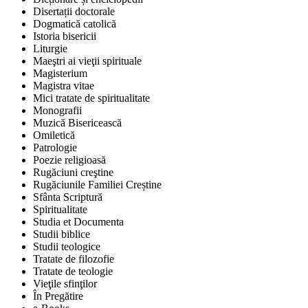
Disertații doctorale
Dogmatică catolică
Istoria bisericii
Liturgie
Maeştri ai vieţii spirituale
Magisterium
Magistra vitae
Mici tratate de spiritualitate
Monografii
Muzică Bisericească
Omiletică
Patrologie
Poezie religioasă
Rugăciuni creştine
Rugăciunile Familiei Creștine
Sfânta Scriptură
Spiritualitate
Studia et Documenta
Studii biblice
Studii teologice
Tratate de filozofie
Tratate de teologie
Vieţile sfinţilor
În Pregătire