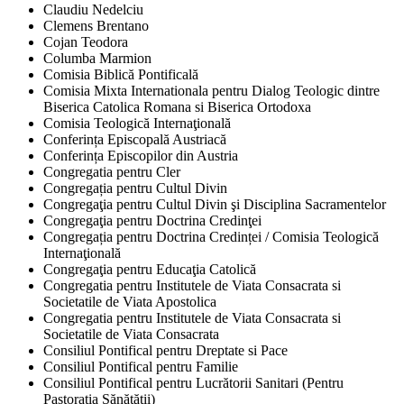
Claudiu Nedelciu
Clemens Brentano
Cojan Teodora
Columba Marmion
Comisia Biblică Pontificală
Comisia Mixta Internationala pentru Dialog Teologic dintre
Biserica Catolica Romana si Biserica Ortodoxa
Comisia Teologică Internaţională
Conferința Episcopală Austriacă
Conferința Episcopilor din Austria
Congregatia pentru Cler
Congregația pentru Cultul Divin
Congregaţia pentru Cultul Divin şi Disciplina Sacramentelor
Congregaţia pentru Doctrina Credinţei
Congregația pentru Doctrina Credinței / Comisia Teologică
Internaţională
Congregaţia pentru Educaţia Catolică
Congregatia pentru Institutele de Viata Consacrata si
Societatile de Viata Apostolica
Congregatia pentru Institutele de Viata Consacrata si
Societatile de Viata Consacrata
Consiliul Pontifical pentru Dreptate si Pace
Consiliul Pontifical pentru Familie
Consiliul Pontifical pentru Lucrătorii Sanitari (Pentru
Pastorația Sănătății)