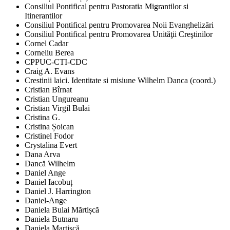
Consiliul Pontifical pentru Pastoratia Migrantilor si
Itinerantilor
Consiliul Pontifical pentru Promovarea Noii Evanghelizări
Consiliul Pontifical pentru Promovarea Unităţii Creştinilor
Cornel Cadar
Corneliu Berea
CPPUC-CTI-CDC
Craig A. Evans
Crestinii laici. Identitate si misiune Wilhelm Danca (coord.)
Cristian Bîrnat
Cristian Ungureanu
Cristian Virgil Bulai
Cristina G.
Cristina Șoican
Cristinel Fodor
Crystalina Evert
Dana Arva
Dancă Wilhelm
Daniel Ange
Daniel Iacobuț
Daniel J. Harrington
Daniel-Ange
Daniela Bulai Mărtișcă
Daniela Butnaru
Daniela Martișcă