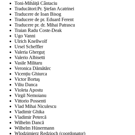
Toni-Mihăiță Cântaciu
Traducători:Pr. Ştefan Acatrinei
Traducere de Ioan Bisog
Traducere de pr. Eduard Ferent
Traducere pr. dr. Mihai Patrascu
Traian Radu Coste-Deak
Ugo Vanni
Ulrich Knellwolf
Ursel Scheffler
Valeria Gherguț
Valerio Albisetti
Vasile Militaru
Veronica Dămătărc
Vicențiu Ghiurca
Victor Bortaş
Viliu Danca
Violeta Apostu
Virgil Nemoianu
Vittorio Possenti
Vlad Mihai Niculescu
Vladimir Ghika
Vladimir Petercă
Wilhelm Dancă
Wilhelm Hünermann
Wlodzimierz Redzioch (coordonator)