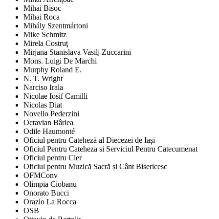
Mihai Bisoc
Mihai Roca
Mihály Szentmártoni
Mike Schmitz
Mirela Costruţ
Mirjana Stanislava Vasilj Zuccarini
Mons. Luigi De Marchi
Murphy Roland E.
N. T. Wright
Narciso Irala
Nicolae Iosif Camilli
Nicolas Diat
Novello Pederzini
Octavian Bârlea
Odile Haumonté
Oficiul pentru Cateheză al Diecezei de Iași
Oficiul Pentru Cateheza si Serviciul Pentru Catecumenat
Oficiul pentru Cler
Oficiul pentru Muzică Sacră și Cânt Bisericesc
OFMConv
Olimpia Ciobanu
Onorato Bucci
Orazio La Rocca
OSB