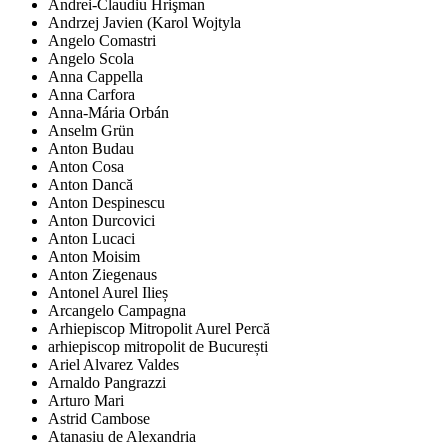
Andrei-Claudiu Hrişman
Andrzej Javien (Karol Wojtyla
Angelo Comastri
Angelo Scola
Anna Cappella
Anna Carfora
Anna-Mária Orbán
Anselm Grün
Anton Budau
Anton Cosa
Anton Dancă
Anton Despinescu
Anton Durcovici
Anton Lucaci
Anton Moisim
Anton Ziegenaus
Antonel Aurel Ilieș
Arcangelo Campagna
Arhiepiscop Mitropolit Aurel Percă
arhiepiscop mitropolit de București
Ariel Alvarez Valdes
Arnaldo Pangrazzi
Arturo Mari
Astrid Cambose
Atanasiu de Alexandria