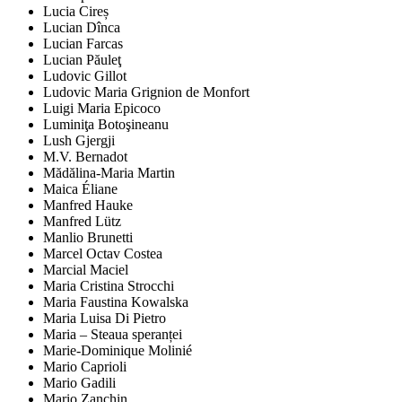
Lucia Cireș
Lucian Dînca
Lucian Farcas
Lucian Păuleţ
Ludovic Gillot
Ludovic Maria Grignion de Monfort
Luigi Maria Epicoco
Luminiţa Botoşineanu
Lush Gjergji
M.V. Bernadot
Mădălina-Maria Martin
Maica Éliane
Manfred Hauke
Manfred Lütz
Manlio Brunetti
Marcel Octav Costea
Marcial Maciel
Maria Cristina Strocchi
Maria Faustina Kowalska
Maria Luisa Di Pietro
Maria – Steaua speranței
Marie-Dominique Molinié
Mario Caprioli
Mario Gadili
Mario Zanchin