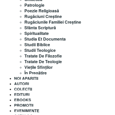
Patrologie
Poezie Religioasă
Rugăciuni Creştine
Rugăciunile Familiei Creștine
Sfânta Scriptură
Spiritualitate
Studia Et Documenta
Studii Biblice
Studii Teologice
Tratate De Filozofie
Tratate De Teologie
Vieţile Sfinţilor
În Pregătire
NOI APARITII
AUTORI
COLECȚII
EDITURI
EBOOKS
PROMOȚII
EVENIMENTE