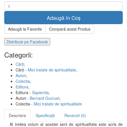
Adaugă în Coș
Adaugă la Favorite
Compară acest Produs
Distribuie pe Facebook
Categorii:
Cărți
,
Cărți -
Mici tratate de spiritualitate
,
Autori
,
Colectia
,
Editura
,
Editura -
Sapientia
,
Autori -
Bernard Ducruet
,
Colectia -
Mici tratate de spiritualitate
Descriere
Specificații
Recenzii (0)
Al treilea volum al acestei serii de spiritualitate este scris de