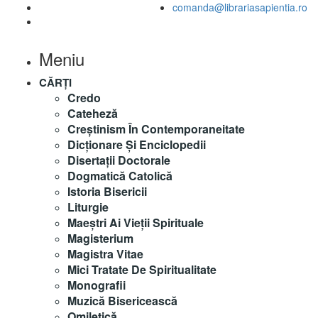
comanda@librariasapientia.ro
Meniu
CĂRȚI
Credo
Cateheză
Creștinism În Contemporaneitate
Dicționare Și Enciclopedii
Disertații Doctorale
Dogmatică Catolică
Istoria Bisericii
Liturgie
Maeştri Ai Vieţii Spirituale
Magisterium
Magistra Vitae
Mici Tratate De Spiritualitate
Monografii
Muzică Bisericească
Omiletică