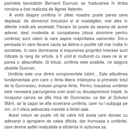
parintele benedictin Bernard Ducruet, iar traducerea în limba
româna a fost realizata de Agnes Valentin.
A vorbi despre umilinta în zilele noastre poate parea ceva
deplasat, de domeniul trecutului si al nostalgiilor, mai ales în
diferite medii ale societatii. Fiecare îsi poate da seama de acest
adevar, desi modestia si cumpatarea (doua sinonime pentru
umilinta) sunt valori la care aspira majoritatea oamenilor. Într-o
perioada în care fiecare cauta sa detina o pozitie cât mai înalta în
societate, în care dominarea si impunerea propriilor interese sunt
ridicate la rang de virtute, a fi umil si multumit cu ceea ce ai ar
parea o absurditate. Si totusi, umilinta este posibila, ne asigura
abatele Ducruet.
Umilinta este una dintre componentele iubirii... Este atitudinea
fundamentala prin care o fiinta libera întâmpina si primeste totul
de la Dumnezeu, inclusiv propria fiinta. Pentru însusirea umilintei
este necesara parcurgerea unei scari cu douasprezece trepte, la
începutul carora se afla frica de Dumnezeu ca dar al Duhului
Sfânt, iar la capat se afla suverana umilinta, care nu-l subjuga pe
om, ci îi ofera adevarata maretie a fiintei sale.
Acest volum se poate citi de catre toti aceia care doresc cu
adevarat o apropiere de calea dificila, dar frumoasa a umilintei,
care devine astfel realizabila si eficienta în actiunea sa.