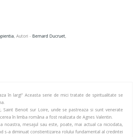
pientia
,
Autori -
Bernard Ducruet
,
eaza în larg!” Aceasta serie de mici tratate de spiritualitate se
na.
, Saint Benoit sur Loire, unde se pastreaza si sunt venerate
ducerea în limba româna a fost realizata de Agnes Valentin.
rea noastra, mesajul sau este, poate, mai actual ca niciodata,
nd s-a diminuat constientizarea rolului fundamental al credintei