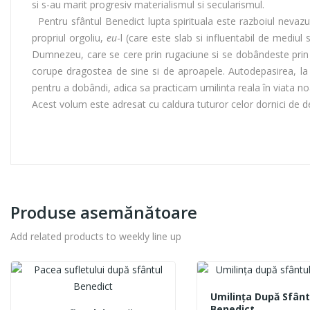
si s-au marit progresiv materialismul si secularismul.
Pentru sfântul Benedict lupta spirituala este razboiul nevazut,
propriul orgoliu,
eu
-l (care este slab si influentabil de mediul 
Dumnezeu, care se cere prin rugaciune si se dobândeste prin pra
corupe dragostea de sine si de aproapele. Autodepasirea, la c
pentru a dobândi, adica sa practicam umilinta reala în viata no
Acest volum este adresat cu caldura tuturor celor dornici de desa
Produse asemănătoare
Add related products to weekly line up
Umilința După Sfânt
Benedict