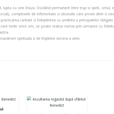
 lupta cu sine însusi. Oscilând permanent între trup si spirit, omul, 
social), complexele de inferioritate si obsesiile care provin dintr-o ne
cticarea caritatii si îndeplinirea cu umilinta a principalelor obligat
are tinde orice om, se poate realiza numai prin urmarea cu fidelitate
astra.
vârsire spirituala si de împlinire sincera a vietii.
ul