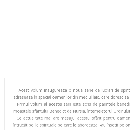
Acest volum inaugureaza o noua serie de lucrari de spiritual
adreseaza în special oamenilor din mediul laic, care doresc sa s
Primul volum al acestei serii este scris de parintele bened
moastele sfântului Benedict de Nursia, întemeietorul Ordinului 
Ce actualitate mai are mesajul acestui sfânt pentru oamenii m
întrucât bolile spirituale pe care le abordeaza l-au însotit pe