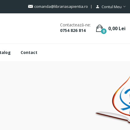
comanda@librariasapientia.ro
Contul Meu
Contactează-ne:
0,00 Lei
0754 826 814
0
talog
Contact