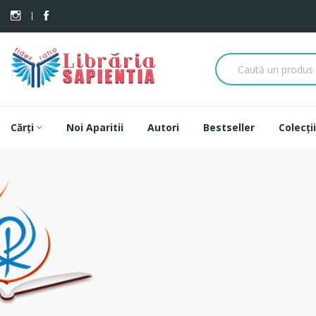
Cărți
Noi Aparitii
Autori
Bestseller
Colecții