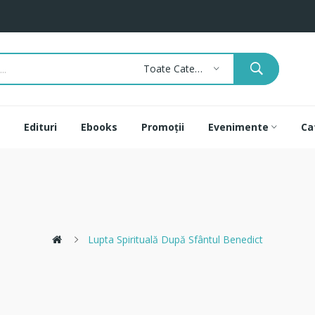
Toate Categoriile
Edituri
Ebooks
Promoții
Evenimente
Ca
Lupta Spirituală După Sfântul Benedict