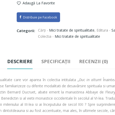
Adaugă La Favorite
Distribuie pe Facebook
Cărți -
Mici tratate de spiritualitate
,
Editura -
Sa
Categorii:
Colectia -
Mici tratate de spiritualitate
DESCRIERE
SPECIFICAȚII
RECENZII (0)
itate care vor aparea în colectia intitulata „
Duc in altum
! Înaint
e familiarizeze cu diferite modalitati de desavârsire spirituala si uma
ictin Bernard Ducruet, abate emerit la manastirea Abbaye de Fleury
Benedictin si al vietii monastice occidentale în secolul al VI-lea. Tra
ileniului al III-lea si ai începutului de secol XXI ? Spre surprinde
 om dintotdeauna si au fost accentuate, mai ales, în ultimele secole, câ