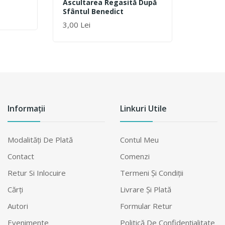
Ascultarea Regasită După
Sfântul Benedict
3,00 Lei
Informații
Linkuri Utile
Modalităţi De Plată
Contul Meu
Contact
Comenzi
Retur Si Inlocuire
Termeni Şi Condiţii
Cărți
Livrare Şi Plată
Autori
Formular Retur
Evenimente
Politică De Confidențialitate