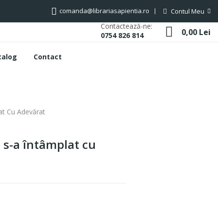
comanda@librariasapientia.ro
Contul Meu
Contactează-ne:
0,00 Lei
0754 826 814
0
talog
Contact
lat Cu Adevărat
Ce s-a întâmplat cu