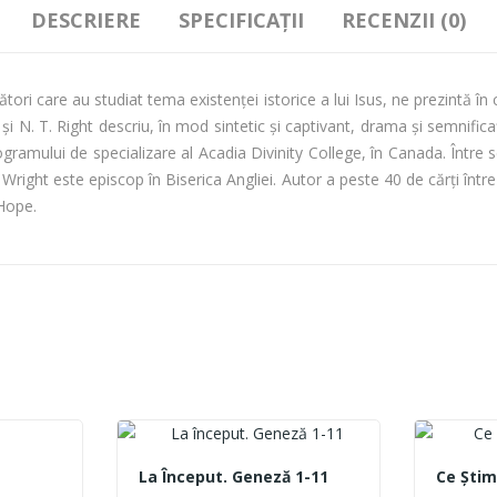
DESCRIERE
SPECIFICAȚII
RECENZII (0)
ători care au studiat tema existenței istorice a lui Isus, ne prezintă în 
și N. T. Right descriu, în mod sintetic și captivant, drama și semnifica
amului de specializare al Acadia Divinity College, în Canada. Între 
N.T. Wright este episcop în Biserica Angliei. Autor a peste 40 de cărți î
 Hope.
La Început. Geneză 1-11
Ce Ştim