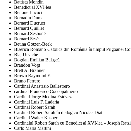
Battista Mondin
Benedict al XVI-lea
Benone Lucaci
Bernadin Duma
Bernard Ducruet
Bernard Quilliet
Bernard Sesboüé
Bernard Sesé
Betina Gotzen-Beek
Biserica Romano-Catolica din România în timpul Prigoanei Comu
Blaj Ursache
Bogdan Emilian Balaşcă
Brandon Vogt
Brett A. Brannen
Brown Raymond E.
Bruno Ferrero
Cardinal Anastasio Ballestrero
cardinal Francesco Coccopalmerio
Cardinal Jorge Medina Estévez
Cardinal Luis F. Ladaria
Cardinal Robert Sarah
Cardinal Robert Sarah în dialog cu Nicolas Diat
Cardinal Walter Kasper
Cardinalul Robert Sarah cu Benedict al XVI-lea – Joseph Ratz
Carlo Maria Martini