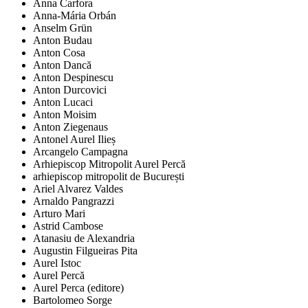
Anna Carfora
Anna-Mária Orbán
Anselm Grün
Anton Budau
Anton Cosa
Anton Dancă
Anton Despinescu
Anton Durcovici
Anton Lucaci
Anton Moisim
Anton Ziegenaus
Antonel Aurel Ilieș
Arcangelo Campagna
Arhiepiscop Mitropolit Aurel Percă
arhiepiscop mitropolit de București
Ariel Alvarez Valdes
Arnaldo Pangrazzi
Arturo Mari
Astrid Cambose
Atanasiu de Alexandria
Augustin Filgueiras Pita
Aurel Istoc
Aurel Percă
Aurel Perca (editore)
Bartolomeo Sorge