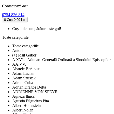
Contactează-ne:
0754 826 814
0
Coș
0,00 Lei
Coșul de cumpărături este gol!
Toate categoriile
Toate categoriile
Autori
(+) Iosif Gabor
A XVI-a Adunare Generală Ordinară a Sinodului Episcopilor
AA.VV.
Abatele Berlioux
Adam Lucian
Adam Szustak
Adrian Cuba
Adrian Dragoş Defta
ADRIENNE VON SPEYR
Agneza Ilinca
Agustin Filgueiras Pita
Albert Holenstein
Albert Nolan