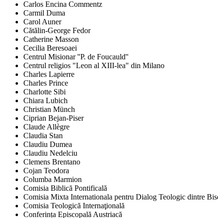
Carlos Encina Commentz
Carmil Duma
Carol Auner
Cătălin-George Fedor
Catherine Masson
Cecilia Beresoaei
Centrul Misionar ''P. de Foucauld''
Centrul religios "Leon al XIII-lea" din Milano
Charles Lapierre
Charles Prince
Charlotte Sibi
Chiara Lubich
Christian Münch
Ciprian Bejan-Piser
Claude Allègre
Claudia Stan
Claudiu Dumea
Claudiu Nedelciu
Clemens Brentano
Cojan Teodora
Columba Marmion
Comisia Biblică Pontificală
Comisia Mixta Internationala pentru Dialog Teologic dintre Bi
Comisia Teologică Internaţională
Conferința Episcopală Austriacă