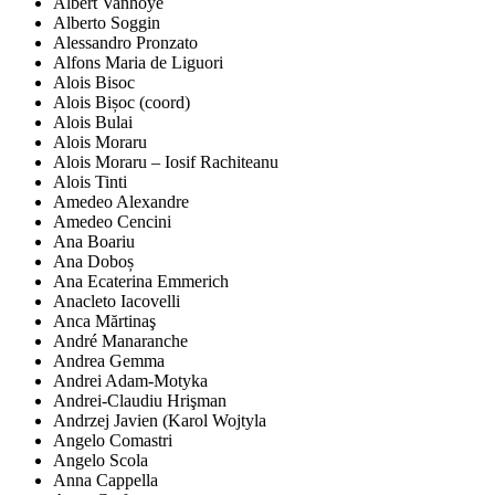
Albert Vanhoye
Alberto Soggin
Alessandro Pronzato
Alfons Maria de Liguori
Alois Bisoc
Alois Bișoc (coord)
Alois Bulai
Alois Moraru
Alois Moraru – Iosif Rachiteanu
Alois Tinti
Amedeo Alexandre
Amedeo Cencini
Ana Boariu
Ana Doboș
Ana Ecaterina Emmerich
Anacleto Iacovelli
Anca Mărtinaş
André Manaranche
Andrea Gemma
Andrei Adam-Motyka
Andrei-Claudiu Hrişman
Andrzej Javien (Karol Wojtyla
Angelo Comastri
Angelo Scola
Anna Cappella