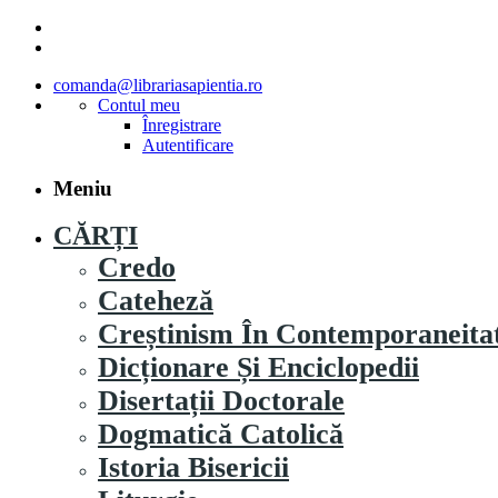
comanda@librariasapientia.ro
Contul meu
Înregistrare
Autentificare
Meniu
CĂRȚI
Credo
Cateheză
Creștinism În Contemporaneita
Dicționare Și Enciclopedii
Disertații Doctorale
Dogmatică Catolică
Istoria Bisericii