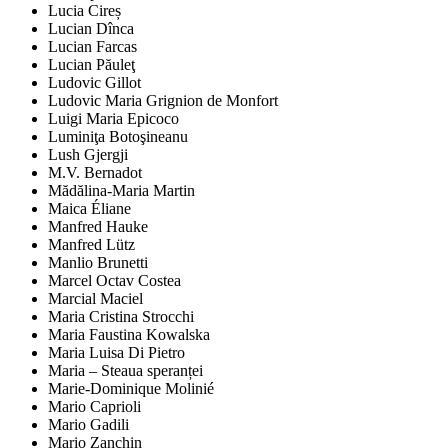
Lucia Cireș
Lucian Dînca
Lucian Farcas
Lucian Păuleţ
Ludovic Gillot
Ludovic Maria Grignion de Monfort
Luigi Maria Epicoco
Luminiţa Botoşineanu
Lush Gjergji
M.V. Bernadot
Mădălina-Maria Martin
Maica Éliane
Manfred Hauke
Manfred Lütz
Manlio Brunetti
Marcel Octav Costea
Marcial Maciel
Maria Cristina Strocchi
Maria Faustina Kowalska
Maria Luisa Di Pietro
Maria – Steaua speranței
Marie-Dominique Molinié
Mario Caprioli
Mario Gadili
Mario Zanchin