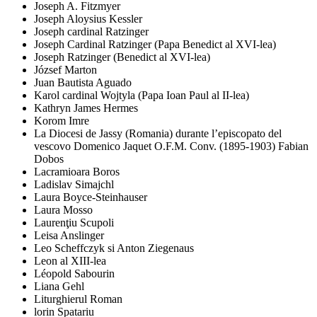
Joseph A. Fitzmyer
Joseph Aloysius Kessler
Joseph cardinal Ratzinger
Joseph Cardinal Ratzinger (Papa Benedict al XVI-lea)
Joseph Ratzinger (Benedict al XVI-lea)
József Marton
Juan Bautista Aguado
Karol cardinal Wojtyla (Papa Ioan Paul al II-lea)
Kathryn James Hermes
Korom Imre
La Diocesi de Jassy (Romania) durante l’episcopato del
vescovo Domenico Jaquet O.F.M. Conv. (1895-1903) Fabian
Dobos
Lacramioara Boros
Ladislav Simajchl
Laura Boyce-Steinhauser
Laura Mosso
Laurenţiu Scupoli
Leisa Anslinger
Leo Scheffczyk si Anton Ziegenaus
Leon al XIII-lea
Léopold Sabourin
Liana Gehl
Liturghierul Roman
lorin Spatariu