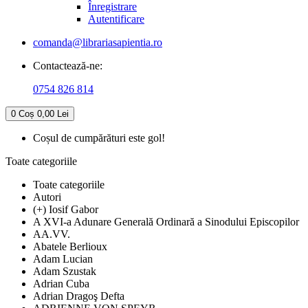
Înregistrare
Autentificare
comanda@librariasapientia.ro
Contactează-ne:
0754 826 814
0
Coș
0,00 Lei
Coșul de cumpărături este gol!
Toate categoriile
Toate categoriile
Autori
(+) Iosif Gabor
A XVI-a Adunare Generală Ordinară a Sinodului Episcopilor
AA.VV.
Abatele Berlioux
Adam Lucian
Adam Szustak
Adrian Cuba
Adrian Dragoş Defta