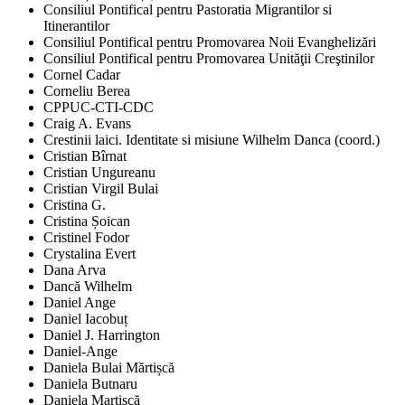
Consiliul Pontifical pentru Pastoratia Migrantilor si
Itinerantilor
Consiliul Pontifical pentru Promovarea Noii Evanghelizări
Consiliul Pontifical pentru Promovarea Unităţii Creştinilor
Cornel Cadar
Corneliu Berea
CPPUC-CTI-CDC
Craig A. Evans
Crestinii laici. Identitate si misiune Wilhelm Danca (coord.)
Cristian Bîrnat
Cristian Ungureanu
Cristian Virgil Bulai
Cristina G.
Cristina Șoican
Cristinel Fodor
Crystalina Evert
Dana Arva
Dancă Wilhelm
Daniel Ange
Daniel Iacobuț
Daniel J. Harrington
Daniel-Ange
Daniela Bulai Mărtișcă
Daniela Butnaru
Daniela Martișcă