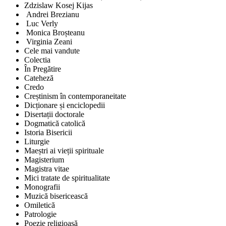
Zdzislaw Kosej Kijas
Andrei Brezianu
Luc Verly
Monica Broșteanu
Virginia Zeani
Cele mai vandute
Colectia
În Pregătire
Cateheză
Credo
Creștinism în contemporaneitate
Dicționare și enciclopedii
Disertații doctorale
Dogmatică catolică
Istoria Bisericii
Liturgie
Maeștri ai vieții spirituale
Magisterium
Magistra vitae
Mici tratate de spiritualitate
Monografii
Muzică bisericească
Omiletică
Patrologie
Poezie religioasă