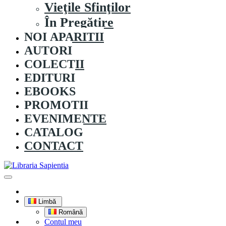
Vieţile Sfinţilor
În Pregătire
NOI APARITII
AUTORI
COLECȚII
EDITURI
EBOOKS
PROMOȚII
EVENIMENTE
CATALOG
CONTACT
Limbă
Română
Contul meu