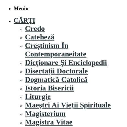
Meniu
CĂRȚI
Credo
Cateheză
Creștinism În
Contemporaneitate
Dicționare Și Enciclopedii
Disertații Doctorale
Dogmatică Catolică
Istoria Bisericii
Liturgie
Maeştri Ai Vieţii Spirituale
Magisterium
Magistra Vitae