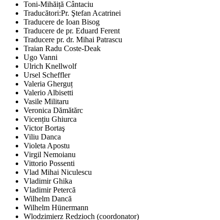
Toni-Mihăiță Cântaciu
Traducători:Pr. Ştefan Acatrinei
Traducere de Ioan Bisog
Traducere de pr. Eduard Ferent
Traducere pr. dr. Mihai Patrascu
Traian Radu Coste-Deak
Ugo Vanni
Ulrich Knellwolf
Ursel Scheffler
Valeria Gherguț
Valerio Albisetti
Vasile Militaru
Veronica Dămătărc
Vicențiu Ghiurca
Victor Bortaş
Viliu Danca
Violeta Apostu
Virgil Nemoianu
Vittorio Possenti
Vlad Mihai Niculescu
Vladimir Ghika
Vladimir Petercă
Wilhelm Dancă
Wilhelm Hünermann
Wlodzimierz Redzioch (coordonator)