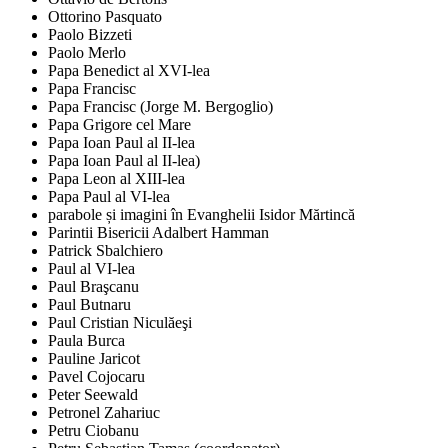
Ottorino Pasquato
Paolo Bizzeti
Paolo Merlo
Papa Benedict al XVI-lea
Papa Francisc
Papa Francisc (Jorge M. Bergoglio)
Papa Grigore cel Mare
Papa Ioan Paul al II-lea
Papa Ioan Paul al II-lea)
Papa Leon al XIII-lea
Papa Paul al VI-lea
parabole și imagini în Evanghelii Isidor Mărtincă
Parintii Bisericii Adalbert Hamman
Patrick Sbalchiero
Paul al VI-lea
Paul Braşcanu
Paul Butnaru
Paul Cristian Niculăeşi
Paula Burca
Pauline Jaricot
Pavel Cojocaru
Peter Seewald
Petronel Zahariuc
Petru Ciobanu