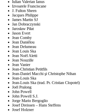
Iulian Valerian Ianus
Izvoarele Franciscane
J. Fulton Sheen
Jacques Philippe
James Martin SJ
Jan Dobraczynski
Jarosław Piłat
Jason Evert
Jean Comby
Jean Daniélou
Jean Delumeau
Jean Louis Ska
Jean Noël Aletti
Jean Nouzille
Jean Vanier
Jean-Christian Petitfils
Jean-Daniel Macchi şi Christophe Nihan
Jean-Louis Ska
Jean-Louis Ska (trad. Pr. Cristian Clopotel)
Joël Pralong
John Powell
John Powell S.J.
Jorge Mario Bergoglio
Josef Dreissen – Hans Steffens
Josef Holzner