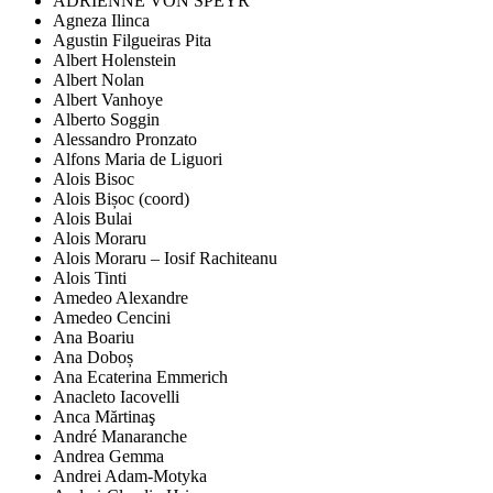
ADRIENNE VON SPEYR
Agneza Ilinca
Agustin Filgueiras Pita
Albert Holenstein
Albert Nolan
Albert Vanhoye
Alberto Soggin
Alessandro Pronzato
Alfons Maria de Liguori
Alois Bisoc
Alois Bișoc (coord)
Alois Bulai
Alois Moraru
Alois Moraru – Iosif Rachiteanu
Alois Tinti
Amedeo Alexandre
Amedeo Cencini
Ana Boariu
Ana Doboș
Ana Ecaterina Emmerich
Anacleto Iacovelli
Anca Mărtinaş
André Manaranche
Andrea Gemma
Andrei Adam-Motyka