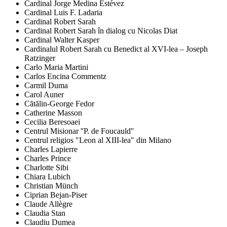
Cardinal Jorge Medina Estévez
Cardinal Luis F. Ladaria
Cardinal Robert Sarah
Cardinal Robert Sarah în dialog cu Nicolas Diat
Cardinal Walter Kasper
Cardinalul Robert Sarah cu Benedict al XVI-lea – Joseph
Ratzinger
Carlo Maria Martini
Carlos Encina Commentz
Carmil Duma
Carol Auner
Cătălin-George Fedor
Catherine Masson
Cecilia Beresoaei
Centrul Misionar ''P. de Foucauld''
Centrul religios "Leon al XIII-lea" din Milano
Charles Lapierre
Charles Prince
Charlotte Sibi
Chiara Lubich
Christian Münch
Ciprian Bejan-Piser
Claude Allègre
Claudia Stan
Claudiu Dumea