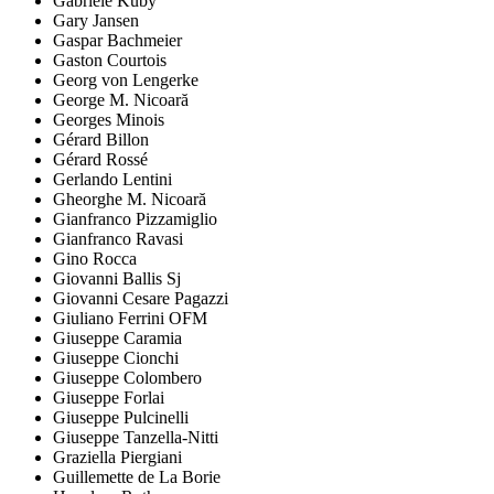
Gabriele Kuby
Gary Jansen
Gaspar Bachmeier
Gaston Courtois
Georg von Lengerke
George M. Nicoară
Georges Minois
Gérard Billon
Gérard Rossé
Gerlando Lentini
Gheorghe M. Nicoară
Gianfranco Pizzamiglio
Gianfranco Ravasi
Gino Rocca
Giovanni Ballis Sj
Giovanni Cesare Pagazzi
Giuliano Ferrini OFM
Giuseppe Caramia
Giuseppe Cionchi
Giuseppe Colombero
Giuseppe Forlai
Giuseppe Pulcinelli
Giuseppe Tanzella-Nitti
Graziella Piergiani
Guillemette de La Borie