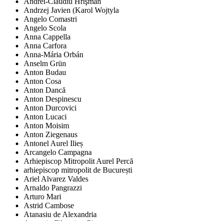
Andrei-Claudiu Hrişman
Andrzej Javien (Karol Wojtyla
Angelo Comastri
Angelo Scola
Anna Cappella
Anna Carfora
Anna-Mária Orbán
Anselm Grün
Anton Budau
Anton Cosa
Anton Dancă
Anton Despinescu
Anton Durcovici
Anton Lucaci
Anton Moisim
Anton Ziegenaus
Antonel Aurel Ilieș
Arcangelo Campagna
Arhiepiscop Mitropolit Aurel Percă
arhiepiscop mitropolit de București
Ariel Alvarez Valdes
Arnaldo Pangrazzi
Arturo Mari
Astrid Cambose
Atanasiu de Alexandria