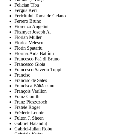
Felician Tiba
Fergus Kerr
Fericitului Toma de Celano
Ferrero Bruno
Fiorenzo Angelini
Fitzmyer Joseph A.
Florian Müller
Florica Velescu
Florin Spatariu
Florina-Aida Bătrînu
Francesco Faà di Bruno
Francesco Gioia
Francesco Saverio Toppi
Francisc
Francisc de Sales
Francisca Băltăceanu
François Varillon
Franz Courth
Franz Pieszczoch
Fratele Roger
Frédéric Lenoir
Fulton J. Sheen
Gabriel Hălănduţ
Gabriel-Iulian Robu