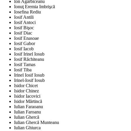
Ion Agârbiceanu
Ionuţ Eremia Imbrişcă
Iosefina Rediu
Iosif Antili
Iosif Antoci
Iosif Bişoc
Iosif Diac
Iosif Enasoae
Iosif Gabor
Iosif Iacob
Iosif Irinel Iosub
Iosif Răchiteanu
Iosif Tamas
Iosif Tiba
Irinel Iosif Iosub
Irinel-Iosif Iosub
Isidor Chicet
Isidor Chinez
Isidor Iacovici
Isidor Mărtincă
Iulian Faraoanu
Iulian Faroanu
Iulian Ghercă
Iulian Ghercă Munteanu
Iulian Ghiurca