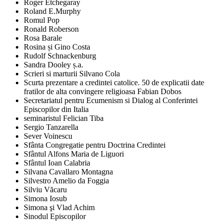
Roger Etchegaray
Roland E.Murphy
Romul Pop
Ronald Roberson
Rosa Barale
Rosina și Gino Costa
Rudolf Schnackenburg
Sandra Dooley ș.a.
Scrieri si marturii Silvano Cola
Scurta prezentare a credintei catolice. 50 de explicatii date
fratilor de alta convingere religioasa Fabian Dobos
Secretariatul pentru Ecumenism si Dialog al Conferintei
Episcopilor din Italia
seminaristul Felician Tiba
Sergio Tanzarella
Sever Voinescu
Sfânta Congregatie pentru Doctrina Credintei
Sfântul Alfons Maria de Liguori
Sfântul Ioan Calabria
Silvana Cavallaro Montagna
Silvestro Amelio da Foggia
Silviu Văcaru
Simona Iosub
Simona şi Vlad Achim
Sinodul Episcopilor