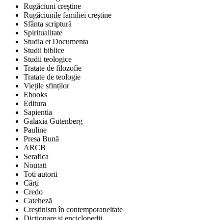
Rugăciuni creștine
Rugăciunile familiei creștine
Sfânta scriptură
Spiritualitate
Studia et Documenta
Studii biblice
Studii teologice
Tratate de filozofie
Tratate de teologie
Viețile sfinților
Ebooks
Editura
Sapientia
Galaxia Gutenberg
Pauline
Presa Bună
ARCB
Serafica
Noutati
Toti autorii
Cărți
Credo
Cateheză
Creștinism în contemporaneitate
Dicționare și enciclopedii