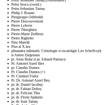
Petru Sebastian Tamaş (coordonator)
Petru Sescu (coord.)
Petru-Sebastian Tamaș
Philip J. Rosato
Piergiorgio Odifreddi
Pierre Descouvemont
Pierre Lefevre
Pierre Tiberghien
Pierre-Marie Delfieux
Pietro Righetto
Pino Marelli
Pius al X-lea
plinatatea mântuirii. Cristologie si escatoligie Leo Scheffczyk
si Anton Ziegenaus
pr. Alois Bulai si pr. Eduard Patrascu
Pr. Antonel Aurel Ilies
pr. Claudiu Dumea
Pr. Claudiu Dumea (+)
Pr. Cristinel Fodor
Pr. Dr. Antonel Aurel Ilieș
pr. dr. Daniel Iacobuț
pr. dr. Fabian Doboș
pr. dr. Felician Tiba
pr. dr. Florin Spătariu
pr. dr. Ioan Tamaș