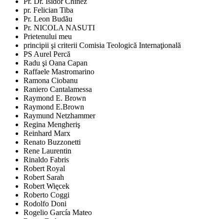
Pr. Dr. Isidor Chinez
pr. Felician Tiba
Pr. Leon Budău
Pr. NICOLA NASUTI
Prietenului meu
principii şi criterii Comisia Teologică Internaţională
PS Aurel Percă
Radu şi Oana Capan
Raffaele Mastromarino
Ramona Ciobanu
Raniero Cantalamessa
Raymond E. Brown
Raymond E.Brown
Raymund Netzhammer
Regina Mengheriş
Reinhard Marx
Renato Buzzonetti
Rene Laurentin
Rinaldo Fabris
Robert Royal
Robert Sarah
Robert Więcek
Roberto Coggi
Rodolfo Doni
Rogelio García Mateo