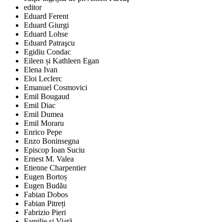
editor
Eduard Ferent
Eduard Giurgi
Eduard Lohse
Eduard Patraşcu
Egidiu Condac
Eileen și Kathleen Egan
Elena Ivan
Eloi Leclerc
Emanuel Cosmovici
Emil Bougaud
Emil Diac
Emil Dumea
Emil Moraru
Enrico Pepe
Enzo Boninsegna
Episcop Ioan Suciu
Ernest M. Valea
Etienne Charpentier
Eugen Bortoș
Eugen Budău
Fabian Dobos
Fabian Pitreți
Fabrizio Pieri
Familie și Viaţă