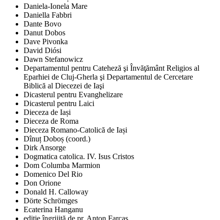
Daniela-Ionela Mare
Daniella Fabbri
Dante Bovo
Danut Dobos
Dave Pivonka
David Diósi
Dawn Stefanowicz
Departamentul pentru Cateheză şi Învăţământ Religios al
Eparhiei de Cluj-Gherla şi Departamentul de Cercetare
Biblică al Diecezei de Iaşi
Dicasterul pentru Evanghelizare
Dicasterul pentru Laici
Dieceza de Iași
Dieceza de Roma
Dieceza Romano-Catolică de Iași
Dînuț Doboș (coord.)
Dirk Ansorge
Dogmatica catolica. IV. Isus Cristos
Dom Columba Marmion
Domenico Del Rio
Don Orione
Donald H. Calloway
Dörte Schrömges
Ecaterina Hanganu
ediţie îngrijită de pr. Anton Farcaş