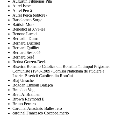
Augustin Filgueiras Pita
Aurel Istoc
Aurel Percă
Aurel Perca (editore)
Bartolomeo Sorge
Battista Mondin
Benedict al XVI-lea
Benone Lucaci
Bernadin Duma
Bernard Ducruet
Bernard Quilliet
Bernard Sesboüé
Bernard Sesé
Betina Gotzen-Beek
Biserica Romano-Catolica din România în timpul Prigoanei
Comuniste (1948-1989) Comisia Nationala de studiere a
Istoriei Bisericii Catolice din România
Blaj Ursache
Bogdan Emilian Balaşcă
Brandon Vogt
Brett A. Brannen
Brown Raymond E.
Bruno Ferrero
Cardinal Anastasio Ballestrero
cardinal Francesco Coccopalmerio