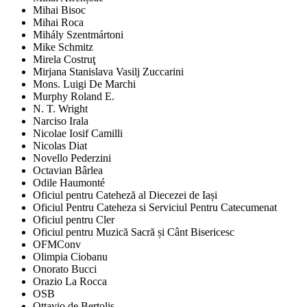
Mihai Bisoc
Mihai Roca
Mihály Szentmártoni
Mike Schmitz
Mirela Costruţ
Mirjana Stanislava Vasilj Zuccarini
Mons. Luigi De Marchi
Murphy Roland E.
N. T. Wright
Narciso Irala
Nicolae Iosif Camilli
Nicolas Diat
Novello Pederzini
Octavian Bârlea
Odile Haumonté
Oficiul pentru Cateheză al Diecezei de Iași
Oficiul Pentru Cateheza si Serviciul Pentru Catecumenat
Oficiul pentru Cler
Oficiul pentru Muzică Sacră și Cânt Bisericesc
OFMConv
Olimpia Ciobanu
Onorato Bucci
Orazio La Rocca
OSB
Ottavio de Bertolis