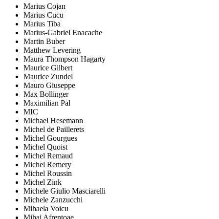
Marius Cojan
Marius Cucu
Marius Tiba
Marius-Gabriel Enacache
Martin Buber
Matthew Levering
Maura Thompson Hagarty
Maurice Gilbert
Maurice Zundel
Mauro Giuseppe
Max Bollinger
Maximilian Pal
MIC
Michael Hesemann
Michel de Paillerets
Michel Gourgues
Michel Quoist
Michel Remaud
Michel Remery
Michel Roussin
Michel Zink
Michele Giulio Masciarelli
Michele Zanzucchi
Mihaela Voicu
Mihai Afrențoae