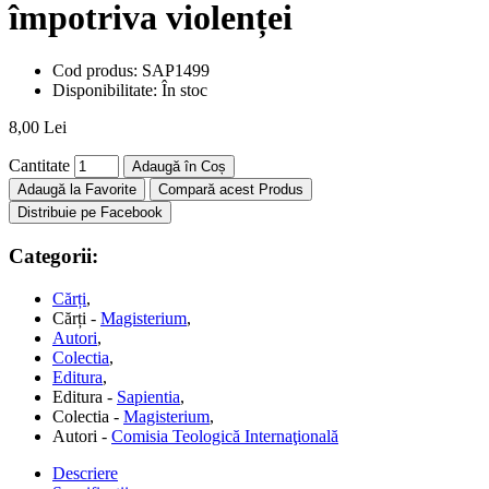
împotriva violenței
Cod produs:
SAP1499
Disponibilitate:
În stoc
8,00 Lei
Cantitate
Adaugă în Coș
Adaugă la Favorite
Compară acest Produs
Distribuie pe Facebook
Categorii:
Cărți
,
Cărți -
Magisterium
,
Autori
,
Colectia
,
Editura
,
Editura -
Sapientia
,
Colectia -
Magisterium
,
Autori -
Comisia Teologică Internaţională
Descriere