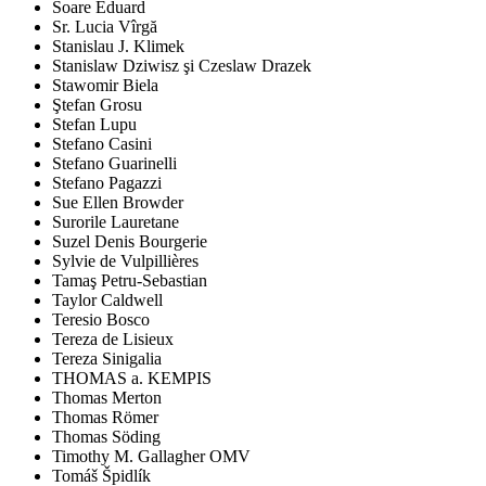
Soare Eduard
Sr. Lucia Vîrgă
Stanislau J. Klimek
Stanislaw Dziwisz şi Czeslaw Drazek
Stawomir Biela
Ştefan Grosu
Stefan Lupu
Stefano Casini
Stefano Guarinelli
Stefano Pagazzi
Sue Ellen Browder
Surorile Lauretane
Suzel Denis Bourgerie
Sylvie de Vulpillières
Tamaş Petru-Sebastian
Taylor Caldwell
Teresio Bosco
Tereza de Lisieux
Tereza Sinigalia
THOMAS a. KEMPIS
Thomas Merton
Thomas Römer
Thomas Söding
Timothy M. Gallagher OMV
Tomáš Špidlík