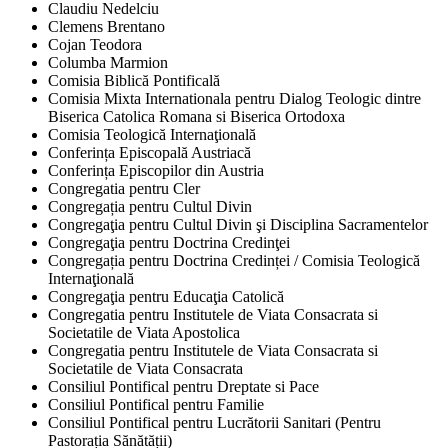
Claudiu Nedelciu
Clemens Brentano
Cojan Teodora
Columba Marmion
Comisia Biblică Pontificală
Comisia Mixta Internationala pentru Dialog Teologic dintre
Biserica Catolica Romana si Biserica Ortodoxa
Comisia Teologică Internaţională
Conferința Episcopală Austriacă
Conferința Episcopilor din Austria
Congregatia pentru Cler
Congregația pentru Cultul Divin
Congregaţia pentru Cultul Divin şi Disciplina Sacramentelor
Congregaţia pentru Doctrina Credinţei
Congregația pentru Doctrina Credinței / Comisia Teologică
Internaţională
Congregaţia pentru Educaţia Catolică
Congregatia pentru Institutele de Viata Consacrata si
Societatile de Viata Apostolica
Congregatia pentru Institutele de Viata Consacrata si
Societatile de Viata Consacrata
Consiliul Pontifical pentru Dreptate si Pace
Consiliul Pontifical pentru Familie
Consiliul Pontifical pentru Lucrătorii Sanitari (Pentru
Pastorația Sănătății)