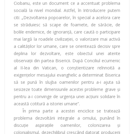
Ciobanu, este un document ce a accentuat problema
socială la nivel mondial. Astfel, în Introducere putem
citi:
„Dezvoltarea popoarelor, în special a acelora care
se străduiesc să scape de foamete, de sărăcie, de
bolile endemice, de ignoranţă, care caută o participare
mai largă la roadele civilizaţiei, o valorizare mai activă
a calităţilor lor umane, care se orientează decisiv spre
deplina lor dezvoltare, este obiectul unei atente
observaţii din partea Bisericii. După Conciliul ecumenic
al II-lea din Vatican, o conştientizare reînnoită a
exigenţelor mesajului evanghelic a determinat Biserica
să se pună în slujba oamenilor pentru a-i ajuta să
sesizeze toate dimensiunile acestei probleme grave şi
pentru a-i convinge de urgenţa unei acţiuni solidare în
această cotitură a istoriei umane”.
În prima parte a acestei enciclice se tratează
problema dezvoltării integrale a omului, punând în
discuţie aspiraţiile oamenilor, colonizarea şi
colonialismul, dezechilibrul crescând datorat producerii