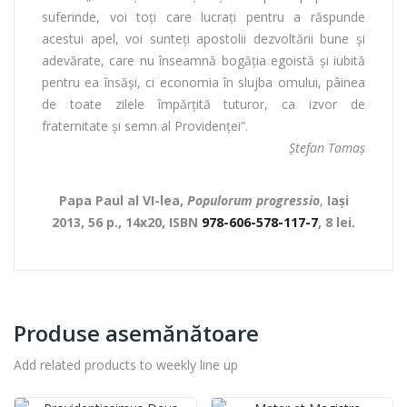
suferinde, voi toţi care lucraţi pentru a răspunde
acestui apel, voi sunteţi apostolii dezvoltării bune şi
adevărate, care nu înseamnă bogăţia egoistă şi iubită
pentru ea însăşi, ci economia în slujba omului, pâinea
de toate zilele împărţită tuturor, ca izvor de
fraternitate şi semn al Providenţei”.
Ştefan Tamaş
Papa Paul al VI-lea,
Populorum progressio
,
Iaşi
2013, 56 p., 14x20,
ISBN
978-606-578-117-7
, 8 lei.
Produse asemănătoare
Add related products to weekly line up