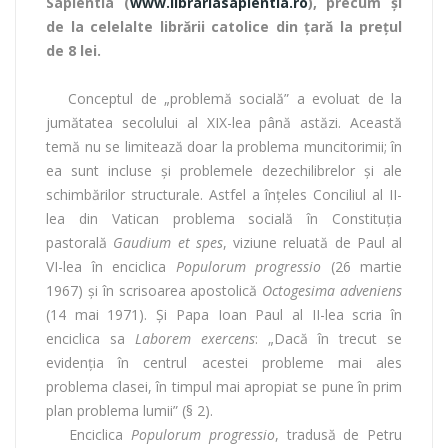
Sapientia (
www.librariasapientia.ro
), precum şi
de la celelalte librării catolice din ţară la preţul
de 8 lei.
Conceptul de „problemă socială” a evoluat de la
jumătatea secolului al XIX-lea până astăzi. Această
temă nu se limitează doar la problema muncitorimii; în
ea sunt incluse și problemele dezechilibrelor și ale
schimbărilor structurale. Astfel a înțeles Conciliul al II-
lea din Vatican problema socială în Constituția
pastorală
Gaudium et spes
, viziune reluată de Paul al
VI-lea în enciclica
Populorum progressio
(26 martie
1967) și în scrisoarea apostolică
Octogesima adveniens
(14 mai 1971). Şi Papa Ioan Paul al II-lea scria în
enciclica sa
Laborem exercens
: „Dacă în trecut se
evidenția în centrul acestei probleme mai ales
problema clasei, în timpul mai apropiat se pune în prim
plan problema lumii” (§ 2).
Enciclica
Populorum progressio
, tradusă de Petru