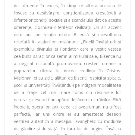
de alimente în exces, în timp ce altora acestea le
lipsesc cu desăvârşire, conştientizarea crescândă a
diferitelor condiţii sociale şi a scandalului dat de aceste
diferenţe, ciocnirea diferitelor civilizaţii. Un alt accent
este pus pe relaţia dintre Biserică şi dezvoltarea
reliefată în acţiunilor misionare: „Fidelă învăţăturii şi
exemplului divinului ei Fondator care a vestit vestea
cea bună săracilor ca semn al misiunii sale, Biserica nu
a neglijat niciodată promovarea creşterii umane a
popoarelor cărora le ducea credinţa în Cristos.
Misionarii ei au zidit, alături de biserici, ospicii şi spitale,
şcoli şi universităţi. Învăţându-i pe indigeni modalitatea
de a trage cel mai mare folos din resursele lor
naturale, deseori i-au apărat de lăcomia străinilor. Fără
îndoială, opera lor, prin ceea ce avea uman, nu a fost
perfectă, iar unii dintre ei au amestecat deseori
vestirea autentică a mesajului evanghelic cu modurile
de gândire şi de viaţă din ţara lor de origine. Însă au