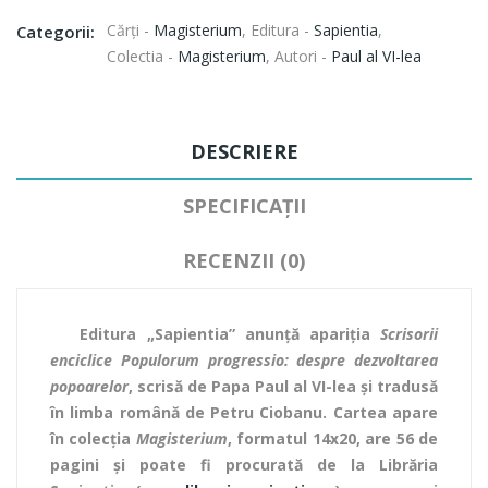
Cărți -
Magisterium
,
Editura -
Sapientia
,
Categorii:
Colectia -
Magisterium
,
Autori -
Paul al VI-lea
DESCRIERE
SPECIFICAȚII
RECENZII (0)
Editura „Sapientia” anunţă apariţia
Scrisorii
enciclice Populorum progressio: despre dezvoltarea
popoarelor
, scrisă de Papa Paul al VI-lea și tradusă
în limba română de Petru Ciobanu. Cartea apare
în colecţia
Magisterium
, formatul 14x20, are 56 de
pagini şi poate fi procurată de la Librăria