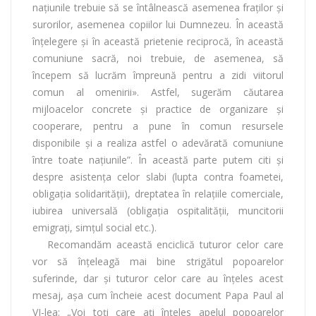
naţiunile trebuie să se întâlnească asemenea fraţilor şi
surorilor, asemenea copiilor lui Dumnezeu. În această
înţelegere şi în această prietenie reciprocă, în această
comuniune sacră, noi trebuie, de asemenea, să
începem să lucrăm împreună pentru a zidi viitorul
comun al omenirii». Astfel, sugerăm căutarea
mijloacelor concrete şi practice de organizare şi
cooperare, pentru a pune în comun resursele
disponibile şi a realiza astfel o adevărată comuniune
între toate naţiunile”. În această parte putem citi şi
despre asistenţa celor slabi (lupta contra foametei,
obligaţia solidarităţii), dreptatea în relaţiile comerciale,
iubirea universală (obligaţia ospitalităţii, muncitorii
emigraţi, simţul social etc.).
Recomandăm această enciclică tuturor celor care
vor să înţeleagă mai bine strigătul popoarelor
suferinde, dar şi tuturor celor care au înţeles acest
mesaj, așa cum încheie acest document Papa Paul al
VI-lea: „Voi toţi care aţi înţeles apelul popoarelor