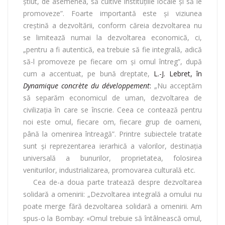
ştiut, de asemenea, să cultive instituţiile locale şi să le
promoveze”. Foarte importantă este şi viziunea
creştină a dezvoltării, conform căreia dezvoltarea nu
se limitează numai la dezvoltarea economică, ci,
„pentru a fi autentică, ea trebuie să fie integrală, adică
să-l promoveze pe fiecare om şi omul întreg”, după
cum a accentuat, pe bună dreptate,
L.-J. Lebret, în
Dynamique concrète du développement
:
„Nu acceptăm
să separăm economicul de uman, dezvoltarea de
civilizaţia în care se înscrie. Ceea ce contează pentru
noi este omul, fiecare om, fiecare grup de oameni,
până la omenirea întreagă”. Printre subiectele tratate
sunt şi reprezentarea ierarhică a valorilor, destinaţia
universală a bunurilor, proprietatea, folosirea
veniturilor, industrializarea, promovarea culturală etc.
Cea de-a doua parte tratează despre dezvoltarea
solidară a omenirii: „Dezvoltarea integrală a omului nu
poate merge fără dezvoltarea solidară a omenirii. Am
spus-o la Bombay: «Omul trebuie să întâlnească omul,