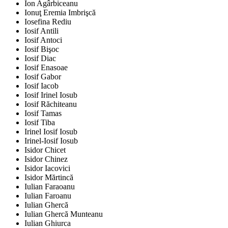
Ion Agârbiceanu
Ionuţ Eremia Imbrişcă
Iosefina Rediu
Iosif Antili
Iosif Antoci
Iosif Bişoc
Iosif Diac
Iosif Enasoae
Iosif Gabor
Iosif Iacob
Iosif Irinel Iosub
Iosif Răchiteanu
Iosif Tamas
Iosif Tiba
Irinel Iosif Iosub
Irinel-Iosif Iosub
Isidor Chicet
Isidor Chinez
Isidor Iacovici
Isidor Mărtincă
Iulian Faraoanu
Iulian Faroanu
Iulian Ghercă
Iulian Ghercă Munteanu
Iulian Ghiurca