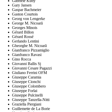
Gabriele Kuby
Gary Jansen
Gaspar Bachmeier
Gaston Courtois
Georg von Lengerke
George M. Nicoară
Georges Minois
Gérard Billon
Gérard Rossé
Gerlando Lentini
Gheorghe M. Nicoară
Gianfranco Pizzamiglio
Gianfranco Ravasi
Gino Rocca
Giovanni Ballis Sj
Giovanni Cesare Pagazzi
Giuliano Ferrini OFM
Giuseppe Caramia
Giuseppe Cionchi
Giuseppe Colombero
Giuseppe Forlai
Giuseppe Pulcinelli
Giuseppe Tanzella-Nitti
Graziella Piergiani
Guillemette de La Borie