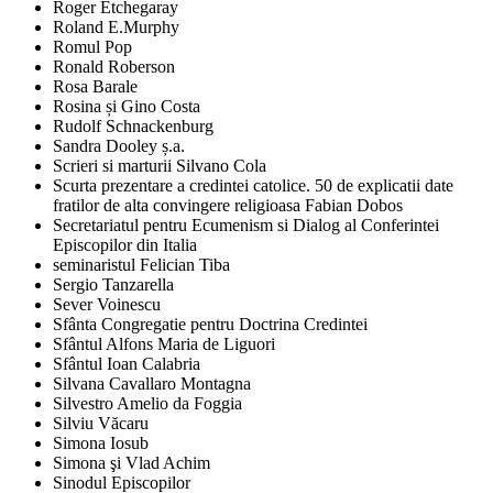
Roger Etchegaray
Roland E.Murphy
Romul Pop
Ronald Roberson
Rosa Barale
Rosina și Gino Costa
Rudolf Schnackenburg
Sandra Dooley ș.a.
Scrieri si marturii Silvano Cola
Scurta prezentare a credintei catolice. 50 de explicatii date
fratilor de alta convingere religioasa Fabian Dobos
Secretariatul pentru Ecumenism si Dialog al Conferintei
Episcopilor din Italia
seminaristul Felician Tiba
Sergio Tanzarella
Sever Voinescu
Sfânta Congregatie pentru Doctrina Credintei
Sfântul Alfons Maria de Liguori
Sfântul Ioan Calabria
Silvana Cavallaro Montagna
Silvestro Amelio da Foggia
Silviu Văcaru
Simona Iosub
Simona şi Vlad Achim
Sinodul Episcopilor