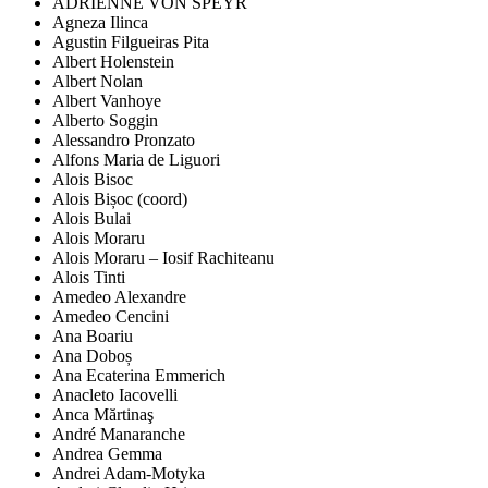
ADRIENNE VON SPEYR
Agneza Ilinca
Agustin Filgueiras Pita
Albert Holenstein
Albert Nolan
Albert Vanhoye
Alberto Soggin
Alessandro Pronzato
Alfons Maria de Liguori
Alois Bisoc
Alois Bișoc (coord)
Alois Bulai
Alois Moraru
Alois Moraru – Iosif Rachiteanu
Alois Tinti
Amedeo Alexandre
Amedeo Cencini
Ana Boariu
Ana Doboș
Ana Ecaterina Emmerich
Anacleto Iacovelli
Anca Mărtinaş
André Manaranche
Andrea Gemma
Andrei Adam-Motyka