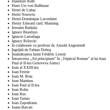
Hanelore Roth
Hans Urs von Balthasar
Henri de Lubac
Henri Nouwen
Henri-Dominique Lacordaire
Henry Edward card. Manning
Ieronim Budulai
Ignace Beaufays
Ignacio Larrañaga
Ignacy Różycki
în colaborare cu profesor dr. Arnold Angenendt
îngrijită de Fabian Doboş
Însănătoșirea lumii Frédéric Lenoir
Întoarcerea „Ad principium” în „Tripticul Roman” al lui Ioan
Paul al II-lea Genoveva Antoci
Ioan al XXIII-lea
Ioan Ferent
Ioan M. Bota
Ioan Martinas
Ioan Paul al II-lea
Ioan Robu
Ioan Rus
Ioan Tamas
Ioan Zapodeanu
Ioana Barcan