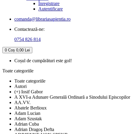
Înregistrare
Autentificare
comanda@librariasapientia.ro
Contactează-ne:
0754 826 814
0
Coș
0,00 Lei
Coșul de cumpărături este gol!
Toate categoriile
Toate categoriile
Autori
(+) Iosif Gabor
A XVI-a Adunare Generală Ordinară a Sinodului Episcopilor
AA.VV.
Abatele Berlioux
Adam Lucian
Adam Szustak
Adrian Cuba
Adrian Dragoş Defta