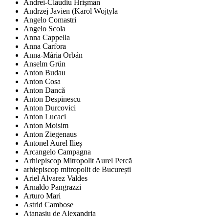
Andrei-Claudiu Hrişman
Andrzej Javien (Karol Wojtyla
Angelo Comastri
Angelo Scola
Anna Cappella
Anna Carfora
Anna-Mária Orbán
Anselm Grün
Anton Budau
Anton Cosa
Anton Dancă
Anton Despinescu
Anton Durcovici
Anton Lucaci
Anton Moisim
Anton Ziegenaus
Antonel Aurel Ilieș
Arcangelo Campagna
Arhiepiscop Mitropolit Aurel Percă
arhiepiscop mitropolit de București
Ariel Alvarez Valdes
Arnaldo Pangrazzi
Arturo Mari
Astrid Cambose
Atanasiu de Alexandria