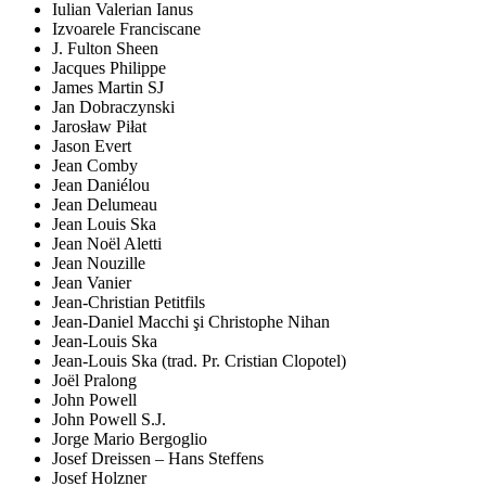
Iulian Valerian Ianus
Izvoarele Franciscane
J. Fulton Sheen
Jacques Philippe
James Martin SJ
Jan Dobraczynski
Jarosław Piłat
Jason Evert
Jean Comby
Jean Daniélou
Jean Delumeau
Jean Louis Ska
Jean Noël Aletti
Jean Nouzille
Jean Vanier
Jean-Christian Petitfils
Jean-Daniel Macchi şi Christophe Nihan
Jean-Louis Ska
Jean-Louis Ska (trad. Pr. Cristian Clopotel)
Joël Pralong
John Powell
John Powell S.J.
Jorge Mario Bergoglio
Josef Dreissen – Hans Steffens
Josef Holzner