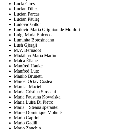
Lucia Cireș
Lucian Dînca
Lucian Farcas
Lucian Păuleţ
Ludovic Gillot
Ludovic Maria Grignion de Monfort
Luigi Maria Epicoco
Luminiţa Botoşineanu
Lush Gjergji
M.V. Bernadot
Mădălina-Maria Martin
Maica Éliane
Manfred Hauke
Manfred Lütz
Manlio Brunetti
Marcel Octav Costea
Marcial Maciel
Maria Cristina Strocchi
Maria Faustina Kowalska
Maria Luisa Di Pietro
Maria – Steaua speranței
Marie-Dominique Molinié
Mario Caprioli
Mario Gadili
Mario Zanchin