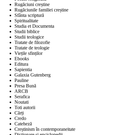
Rugăciuni creștine
Rugăciunile familiei creștine
Sfânta scriptură
Spiritualitate
Studia et Documenta
Studii biblice
Studii teologice
Tratate de filozofie
Tratate de teologie
Viețile sfinților
Ebooks
Editura
Sapientia
Galaxia Gutenberg
Pauline
Presa Bună
ARCB
Serafica
Noutati
Toti autorii
Cărți
Credo
Cateheză
Creștinism în contemporaneitate
Dicționare și enciclopedii