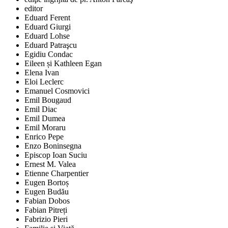
editor
Eduard Ferent
Eduard Giurgi
Eduard Lohse
Eduard Patraşcu
Egidiu Condac
Eileen și Kathleen Egan
Elena Ivan
Eloi Leclerc
Emanuel Cosmovici
Emil Bougaud
Emil Diac
Emil Dumea
Emil Moraru
Enrico Pepe
Enzo Boninsegna
Episcop Ioan Suciu
Ernest M. Valea
Etienne Charpentier
Eugen Bortoș
Eugen Budău
Fabian Dobos
Fabian Pitreți
Fabrizio Pieri