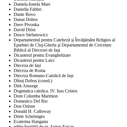
Daniela-Ionela Mare
Daniella Fabbri
Dante Bovo
Danut Dobos
Dave Pivonka
David Diósi
Dawn Stefanowicz
Departamentul pentru Cateheză şi Învăţământ Religios al
Eparhiei de Cluj-Gherla şi Departamentul de Cercetare
Biblică al Diecezei de Iaşi
Dicasterul pentru Evanghelizare
Dicasterul pentru Laici
Dieceza de Iași
Dieceza de Roma
Dieceza Romano-Catolică de Iași
Dînuț Doboș (coord.)
Dirk Ansorge
Dogmatica catolica. IV. Isus Cristos
Dom Columba Marmion
Domenico Del Rio
Don Orione
Donald H. Calloway
Dörte Schrömges
Ecaterina Hanganu
ediţie îngrijită de pr. Anton Farcaş