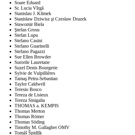
Soare Eduard
Sr. Lucia Vîrgă
Stanislau J. Klimek
Stanislaw Dziwisz şi Czeslaw Drazek
Stawomir Biela
Ştefan Grosu
Stefan Lupu
Stefano Casini
Stefano Guarinelli
Stefano Pagazzi
Sue Ellen Browder
Surorile Lauretane
Suzel Denis Bourgerie
Sylvie de Vulpillières
Tamaş Petru-Sebastian
Taylor Caldwell
Teresio Bosco
Tereza de Lisieux
Tereza Sinigalia
THOMAS a. KEMPIS
Thomas Merton
Thomas Römer
Thomas Söding
Timothy M. Gallagher OMV
Tomáš Špidlík