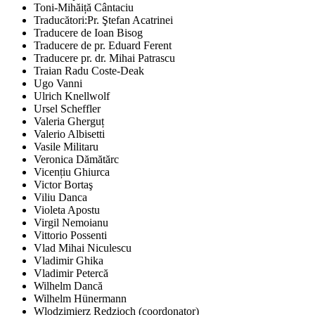
Toni-Mihăiță Cântaciu
Traducători:Pr. Ştefan Acatrinei
Traducere de Ioan Bisog
Traducere de pr. Eduard Ferent
Traducere pr. dr. Mihai Patrascu
Traian Radu Coste-Deak
Ugo Vanni
Ulrich Knellwolf
Ursel Scheffler
Valeria Gherguț
Valerio Albisetti
Vasile Militaru
Veronica Dămătărc
Vicențiu Ghiurca
Victor Bortaş
Viliu Danca
Violeta Apostu
Virgil Nemoianu
Vittorio Possenti
Vlad Mihai Niculescu
Vladimir Ghika
Vladimir Petercă
Wilhelm Dancă
Wilhelm Hünermann
Wlodzimierz Redzioch (coordonator)