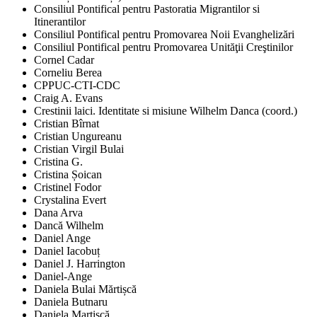
Consiliul Pontifical pentru Pastoratia Migrantilor si
Itinerantilor
Consiliul Pontifical pentru Promovarea Noii Evanghelizări
Consiliul Pontifical pentru Promovarea Unităţii Creştinilor
Cornel Cadar
Corneliu Berea
CPPUC-CTI-CDC
Craig A. Evans
Crestinii laici. Identitate si misiune Wilhelm Danca (coord.)
Cristian Bîrnat
Cristian Ungureanu
Cristian Virgil Bulai
Cristina G.
Cristina Șoican
Cristinel Fodor
Crystalina Evert
Dana Arva
Dancă Wilhelm
Daniel Ange
Daniel Iacobuț
Daniel J. Harrington
Daniel-Ange
Daniela Bulai Mărtișcă
Daniela Butnaru
Daniela Martișcă