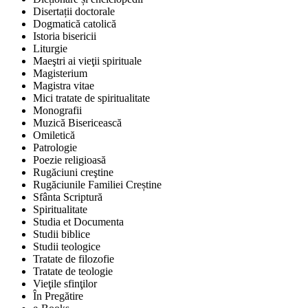
Disertații doctorale
Dogmatică catolică
Istoria bisericii
Liturgie
Maeştri ai vieţii spirituale
Magisterium
Magistra vitae
Mici tratate de spiritualitate
Monografii
Muzică Bisericească
Omiletică
Patrologie
Poezie religioasă
Rugăciuni creştine
Rugăciunile Familiei Creștine
Sfânta Scriptură
Spiritualitate
Studia et Documenta
Studii biblice
Studii teologice
Tratate de filozofie
Tratate de teologie
Vieţile sfinţilor
În Pregătire