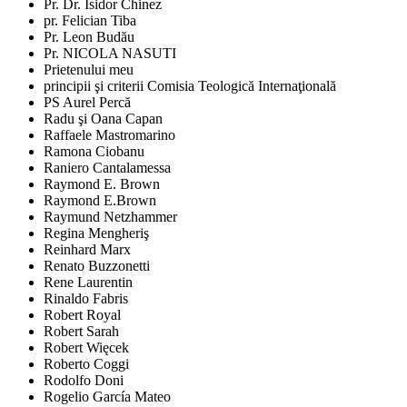
Pr. Dr. Isidor Chinez
pr. Felician Tiba
Pr. Leon Budău
Pr. NICOLA NASUTI
Prietenului meu
principii şi criterii Comisia Teologică Internaţională
PS Aurel Percă
Radu şi Oana Capan
Raffaele Mastromarino
Ramona Ciobanu
Raniero Cantalamessa
Raymond E. Brown
Raymond E.Brown
Raymund Netzhammer
Regina Mengheriş
Reinhard Marx
Renato Buzzonetti
Rene Laurentin
Rinaldo Fabris
Robert Royal
Robert Sarah
Robert Więcek
Roberto Coggi
Rodolfo Doni
Rogelio García Mateo