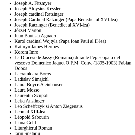
Joseph A. Fitzmyer
Joseph Aloysius Kessler
Joseph cardinal Ratzinger
Joseph Cardinal Ratzinger (Papa Benedict al XVI-lea)
Joseph Ratzinger (Benedict al XVI-lea)
József Marton
Juan Bautista Aguado
Karol cardinal Wojtyla (Papa Ioan Paul al II-lea)
Kathryn James Hermes
Korom Imre
La Diocesi de Jassy (Romania) durante l’episcopato del
vescovo Domenico Jaquet O.F.M. Conv. (1895-1903) Fabian
Dobos
Lacramioara Boros
Ladislav Simajchl
Laura Boyce-Steinhauser
Laura Mosso
Laurenţiu Scupoli
Leisa Anslinger
Leo Scheffczyk si Anton Ziegenaus
Leon al XIII-lea
Léopold Sabourin
Liana Gehl
Liturghierul Roman
lorin Spatariu