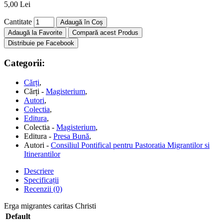
5,00 Lei
Cantitate
Adaugă în Coș
Adaugă la Favorite
Compară acest Produs
Distribuie pe Facebook
Categorii:
Cărți
,
Cărți -
Magisterium
,
Autori
,
Colectia
,
Editura
,
Colectia -
Magisterium
,
Editura -
Presa Bună
,
Autori -
Consiliul Pontifical pentru Pastoratia Migrantilor si
Itinerantilor
Descriere
Specificații
Recenzii (0)
Erga migrantes caritas Christi
Default