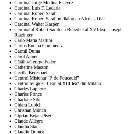
Cardinal Jorge Medina Estévez
Cardinal Luis F. Ladaria
Cardinal Robert Sarah
Cardinal Robert Sarah în dialog cu Nicolas Diat
Cardinal Walter Kasper
Cardinalul Robert Sarah cu Benedict al XVI-lea – Joseph
Ratzinger
Carlo Maria Martini
Carlos Encina Commentz
Carmil Duma
Carol Auner
Cătălin-George Fedor
Catherine Masson
Cecilia Beresoaei
Centrul Misionar ''P. de Foucauld''
Centrul religios "Leon al XIII-lea" din Milano
Charles Lapierre
Charles Prince
Charlotte Sibi
Chiara Lubich
Christian Münch
Ciprian Bejan-Piser
Claude Allègre
Claudia Stan
Claudiu Dumea