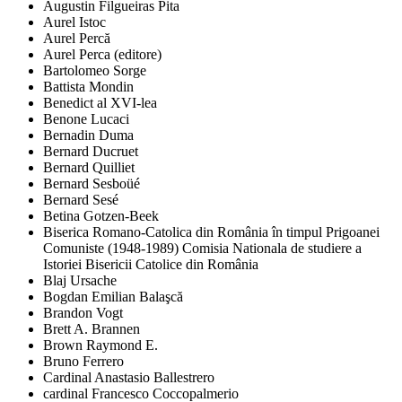
Augustin Filgueiras Pita
Aurel Istoc
Aurel Percă
Aurel Perca (editore)
Bartolomeo Sorge
Battista Mondin
Benedict al XVI-lea
Benone Lucaci
Bernadin Duma
Bernard Ducruet
Bernard Quilliet
Bernard Sesboüé
Bernard Sesé
Betina Gotzen-Beek
Biserica Romano-Catolica din România în timpul Prigoanei
Comuniste (1948-1989) Comisia Nationala de studiere a
Istoriei Bisericii Catolice din România
Blaj Ursache
Bogdan Emilian Balaşcă
Brandon Vogt
Brett A. Brannen
Brown Raymond E.
Bruno Ferrero
Cardinal Anastasio Ballestrero
cardinal Francesco Coccopalmerio