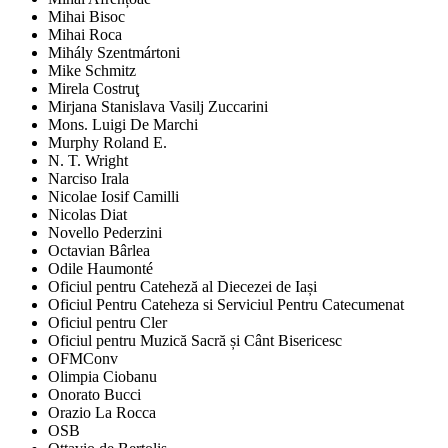
Mihai Bisoc
Mihai Roca
Mihály Szentmártoni
Mike Schmitz
Mirela Costruţ
Mirjana Stanislava Vasilj Zuccarini
Mons. Luigi De Marchi
Murphy Roland E.
N. T. Wright
Narciso Irala
Nicolae Iosif Camilli
Nicolas Diat
Novello Pederzini
Octavian Bârlea
Odile Haumonté
Oficiul pentru Cateheză al Diecezei de Iași
Oficiul Pentru Cateheza si Serviciul Pentru Catecumenat
Oficiul pentru Cler
Oficiul pentru Muzică Sacră și Cânt Bisericesc
OFMConv
Olimpia Ciobanu
Onorato Bucci
Orazio La Rocca
OSB