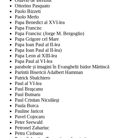
Ottavio de Bertolis
Ottorino Pasquato
Paolo Bizzeti
Paolo Merlo
Papa Benedict al XVI-lea
Papa Francisc
Papa Francisc (Jorge M. Bergoglio)
Papa Grigore cel Mare
Papa Ioan Paul al II-lea
Papa Ioan Paul al II-lea)
Papa Leon al XIII-lea
Papa Paul al VI-lea
parabole și imagini în Evanghelii Isidor Mărtincă
Parintii Bisericii Adalbert Hamman
Patrick Sbalchiero
Paul al VI-lea
Paul Braşcanu
Paul Butnaru
Paul Cristian Niculăeşi
Paula Burca
Pauline Jaricot
Pavel Cojocaru
Peter Seewald
Petronel Zahariuc
Petru Ciobanu