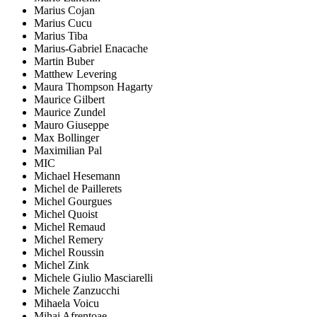
Marius Cojan
Marius Cucu
Marius Tiba
Marius-Gabriel Enacache
Martin Buber
Matthew Levering
Maura Thompson Hagarty
Maurice Gilbert
Maurice Zundel
Mauro Giuseppe
Max Bollinger
Maximilian Pal
MIC
Michael Hesemann
Michel de Paillerets
Michel Gourgues
Michel Quoist
Michel Remaud
Michel Remery
Michel Roussin
Michel Zink
Michele Giulio Masciarelli
Michele Zanzucchi
Mihaela Voicu
Mihai Afrențoae