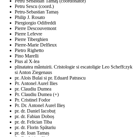
Petru Sebastian Tamaş (coordonator)
Petru Sescu (coord.)
Petru-Sebastian Tamaș
Philip J. Rosato
Piergiorgio Odifreddi
Pierre Descouvemont
Pierre Lefevre
Pierre Tiberghien
Pierre-Marie Delfieux
Pietro Righetto
Pino Marelli
Pius al X-lea
plinatatea mântuirii. Cristologie si escatoligie Leo Scheffczyk
si Anton Ziegenaus
pr. Alois Bulai si pr. Eduard Patrascu
Pr. Antonel Aurel Ilies
pr. Claudiu Dumea
Pr. Claudiu Dumea (+)
Pr. Cristinel Fodor
Pr. Dr. Antonel Aurel Ilieș
pr. dr. Daniel Iacobuț
pr. dr. Fabian Doboș
pr. dr. Felician Tiba
pr. dr. Florin Spătariu
pr. dr. Ioan Tamaș