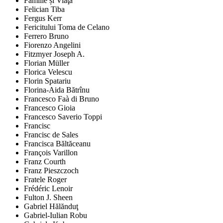
Familie și Viaţă
Felician Tiba
Fergus Kerr
Fericitului Toma de Celano
Ferrero Bruno
Fiorenzo Angelini
Fitzmyer Joseph A.
Florian Müller
Florica Velescu
Florin Spatariu
Florina-Aida Bătrînu
Francesco Faà di Bruno
Francesco Gioia
Francesco Saverio Toppi
Francisc
Francisc de Sales
Francisca Băltăceanu
François Varillon
Franz Courth
Franz Pieszczoch
Fratele Roger
Frédéric Lenoir
Fulton J. Sheen
Gabriel Hălănduţ
Gabriel-Iulian Robu