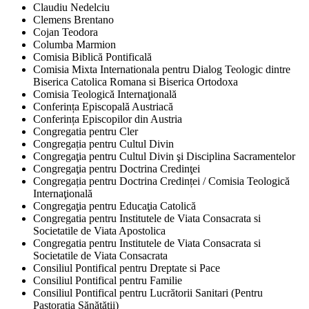
Claudiu Nedelciu
Clemens Brentano
Cojan Teodora
Columba Marmion
Comisia Biblică Pontificală
Comisia Mixta Internationala pentru Dialog Teologic dintre
Biserica Catolica Romana si Biserica Ortodoxa
Comisia Teologică Internaţională
Conferința Episcopală Austriacă
Conferința Episcopilor din Austria
Congregatia pentru Cler
Congregația pentru Cultul Divin
Congregaţia pentru Cultul Divin şi Disciplina Sacramentelor
Congregaţia pentru Doctrina Credinţei
Congregația pentru Doctrina Credinței / Comisia Teologică
Internaţională
Congregaţia pentru Educaţia Catolică
Congregatia pentru Institutele de Viata Consacrata si
Societatile de Viata Apostolica
Congregatia pentru Institutele de Viata Consacrata si
Societatile de Viata Consacrata
Consiliul Pontifical pentru Dreptate si Pace
Consiliul Pontifical pentru Familie
Consiliul Pontifical pentru Lucrătorii Sanitari (Pentru
Pastorația Sănătății)