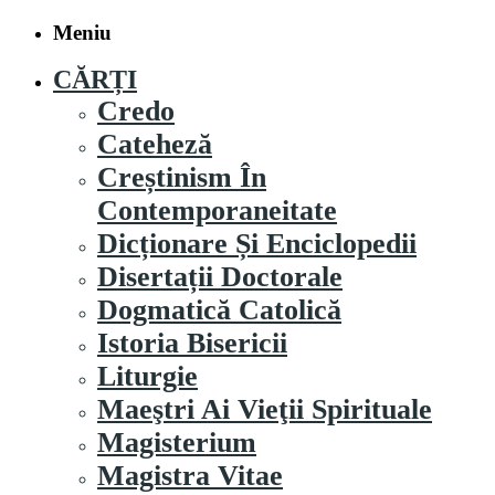
Meniu
CĂRȚI
Credo
Cateheză
Creștinism În
Contemporaneitate
Dicționare Și Enciclopedii
Disertații Doctorale
Dogmatică Catolică
Istoria Bisericii
Liturgie
Maeştri Ai Vieţii Spirituale
Magisterium
Magistra Vitae