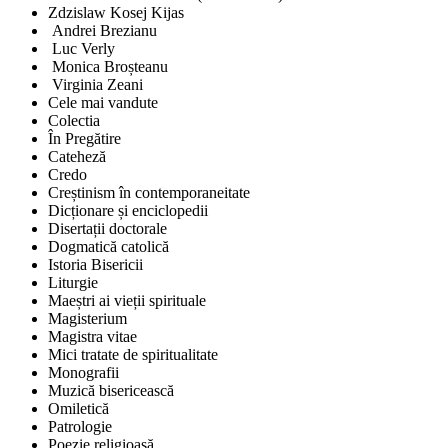
Zdzislaw Kosej Kijas
Andrei Brezianu
Luc Verly
Monica Broșteanu
Virginia Zeani
Cele mai vandute
Colectia
În Pregătire
Cateheză
Credo
Creștinism în contemporaneitate
Dicționare și enciclopedii
Disertații doctorale
Dogmatică catolică
Istoria Bisericii
Liturgie
Maeștri ai vieții spirituale
Magisterium
Magistra vitae
Mici tratate de spiritualitate
Monografii
Muzică bisericească
Omiletică
Patrologie
Poezie religioasă