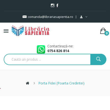
comanda@librariasapientia.ro
0
Contactează-ne:
0754 826 814
Porta Fidei (Poarta Credintei)