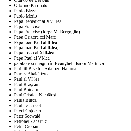
Ottavio de Bertolis
Ottorino Pasquato
Paolo Bizzeti
Paolo Merlo
Papa Benedict al XVI-lea
Papa Francisc
Papa Francisc (Jorge M. Bergoglio)
Papa Grigore cel Mare
Papa Ioan Paul al II-lea
Papa Ioan Paul al II-lea)
Papa Leon al XIII-lea
Papa Paul al VI-lea
parabole și imagini în Evanghelii Isidor Mărtincă
Parintii Bisericii Adalbert Hamman
Patrick Sbalchiero
Paul al VI-lea
Paul Braşcanu
Paul Butnaru
Paul Cristian Niculăeşi
Paula Burca
Pauline Jaricot
Pavel Cojocaru
Peter Seewald
Petronel Zahariuc
Petru Ciobanu