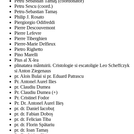
Petru Sebastian Tamaş (coordonator)
Petru Sescu (coord.)
Petru-Sebastian Tamaș
Philip J. Rosato
Piergiorgio Odifreddi
Pierre Descouvemont
Pierre Lefevre
Pierre Tiberghien
Pierre-Marie Delfieux
Pietro Righetto
Pino Marelli
Pius al X-lea
plinatatea mântuirii. Cristologie si escatoligie Leo Scheffczyk
si Anton Ziegenaus
pr. Alois Bulai si pr. Eduard Patrascu
Pr. Antonel Aurel Ilies
pr. Claudiu Dumea
Pr. Claudiu Dumea (+)
Pr. Cristinel Fodor
Pr. Dr. Antonel Aurel Ilieș
pr. dr. Daniel Iacobuț
pr. dr. Fabian Doboș
pr. dr. Felician Tiba
pr. dr. Florin Spătariu
pr. dr. Ioan Tamaș