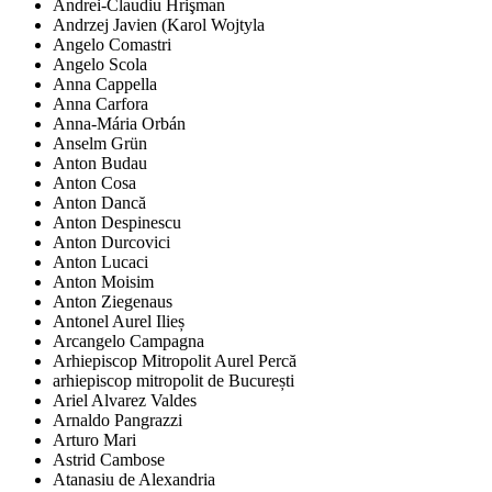
Andrei-Claudiu Hrişman
Andrzej Javien (Karol Wojtyla
Angelo Comastri
Angelo Scola
Anna Cappella
Anna Carfora
Anna-Mária Orbán
Anselm Grün
Anton Budau
Anton Cosa
Anton Dancă
Anton Despinescu
Anton Durcovici
Anton Lucaci
Anton Moisim
Anton Ziegenaus
Antonel Aurel Ilieș
Arcangelo Campagna
Arhiepiscop Mitropolit Aurel Percă
arhiepiscop mitropolit de București
Ariel Alvarez Valdes
Arnaldo Pangrazzi
Arturo Mari
Astrid Cambose
Atanasiu de Alexandria