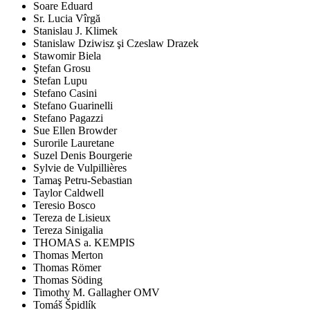
Soare Eduard
Sr. Lucia Vîrgă
Stanislau J. Klimek
Stanislaw Dziwisz şi Czeslaw Drazek
Stawomir Biela
Ştefan Grosu
Stefan Lupu
Stefano Casini
Stefano Guarinelli
Stefano Pagazzi
Sue Ellen Browder
Surorile Lauretane
Suzel Denis Bourgerie
Sylvie de Vulpillières
Tamaş Petru-Sebastian
Taylor Caldwell
Teresio Bosco
Tereza de Lisieux
Tereza Sinigalia
THOMAS a. KEMPIS
Thomas Merton
Thomas Römer
Thomas Söding
Timothy M. Gallagher OMV
Tomáš Špidlík