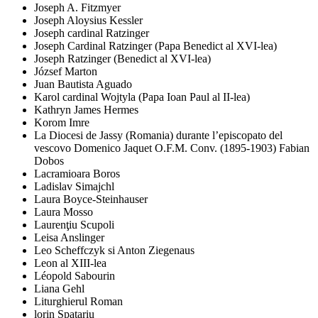
Joseph A. Fitzmyer
Joseph Aloysius Kessler
Joseph cardinal Ratzinger
Joseph Cardinal Ratzinger (Papa Benedict al XVI-lea)
Joseph Ratzinger (Benedict al XVI-lea)
József Marton
Juan Bautista Aguado
Karol cardinal Wojtyla (Papa Ioan Paul al II-lea)
Kathryn James Hermes
Korom Imre
La Diocesi de Jassy (Romania) durante l’episcopato del
vescovo Domenico Jaquet O.F.M. Conv. (1895-1903) Fabian
Dobos
Lacramioara Boros
Ladislav Simajchl
Laura Boyce-Steinhauser
Laura Mosso
Laurenţiu Scupoli
Leisa Anslinger
Leo Scheffczyk si Anton Ziegenaus
Leon al XIII-lea
Léopold Sabourin
Liana Gehl
Liturghierul Roman
lorin Spatariu