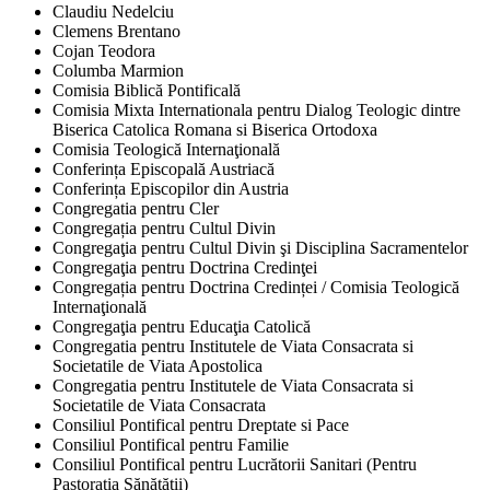
Claudiu Nedelciu
Clemens Brentano
Cojan Teodora
Columba Marmion
Comisia Biblică Pontificală
Comisia Mixta Internationala pentru Dialog Teologic dintre
Biserica Catolica Romana si Biserica Ortodoxa
Comisia Teologică Internaţională
Conferința Episcopală Austriacă
Conferința Episcopilor din Austria
Congregatia pentru Cler
Congregația pentru Cultul Divin
Congregaţia pentru Cultul Divin şi Disciplina Sacramentelor
Congregaţia pentru Doctrina Credinţei
Congregația pentru Doctrina Credinței / Comisia Teologică
Internaţională
Congregaţia pentru Educaţia Catolică
Congregatia pentru Institutele de Viata Consacrata si
Societatile de Viata Apostolica
Congregatia pentru Institutele de Viata Consacrata si
Societatile de Viata Consacrata
Consiliul Pontifical pentru Dreptate si Pace
Consiliul Pontifical pentru Familie
Consiliul Pontifical pentru Lucrătorii Sanitari (Pentru
Pastorația Sănătății)