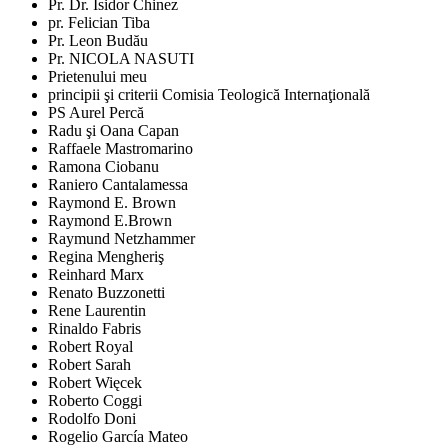
Pr. Dr. Isidor Chinez
pr. Felician Tiba
Pr. Leon Budău
Pr. NICOLA NASUTI
Prietenului meu
principii şi criterii Comisia Teologică Internaţională
PS Aurel Percă
Radu şi Oana Capan
Raffaele Mastromarino
Ramona Ciobanu
Raniero Cantalamessa
Raymond E. Brown
Raymond E.Brown
Raymund Netzhammer
Regina Mengheriş
Reinhard Marx
Renato Buzzonetti
Rene Laurentin
Rinaldo Fabris
Robert Royal
Robert Sarah
Robert Więcek
Roberto Coggi
Rodolfo Doni
Rogelio García Mateo