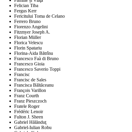
Familie și Viaţă
Felician Tiba
Fergus Kerr
Fericitului Toma de Celano
Ferrero Bruno
Fiorenzo Angelini
Fitzmyer Joseph A.
Florian Müller
Florica Velescu
Florin Spatariu
Florina-Aida Bătrînu
Francesco Faà di Bruno
Francesco Gioia
Francesco Saverio Toppi
Francisc
Francisc de Sales
Francisca Băltăceanu
François Varillon
Franz Courth
Franz Pieszczoch
Fratele Roger
Frédéric Lenoir
Fulton J. Sheen
Gabriel Hălănduţ
Gabriel-Iulian Robu