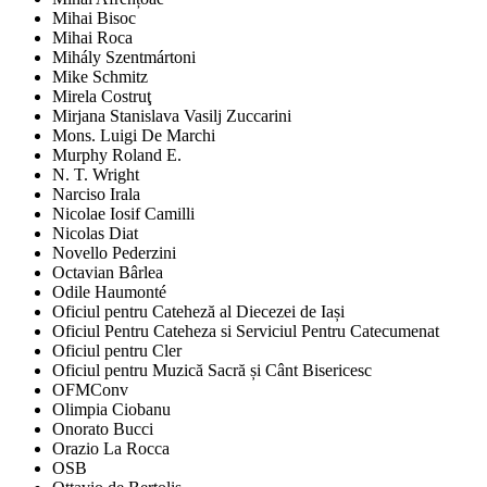
Mihai Bisoc
Mihai Roca
Mihály Szentmártoni
Mike Schmitz
Mirela Costruţ
Mirjana Stanislava Vasilj Zuccarini
Mons. Luigi De Marchi
Murphy Roland E.
N. T. Wright
Narciso Irala
Nicolae Iosif Camilli
Nicolas Diat
Novello Pederzini
Octavian Bârlea
Odile Haumonté
Oficiul pentru Cateheză al Diecezei de Iași
Oficiul Pentru Cateheza si Serviciul Pentru Catecumenat
Oficiul pentru Cler
Oficiul pentru Muzică Sacră și Cânt Bisericesc
OFMConv
Olimpia Ciobanu
Onorato Bucci
Orazio La Rocca
OSB