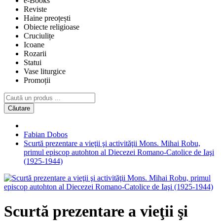
e-Books
Reviste
Haine preoțești
Obiecte religioase
Cruciulițe
Icoane
Rozarii
Statui
Vase liturgice
Promoții
Căutare
Fabian Dobos
Scurtă prezentare a vieţii şi activităţii Mons. Mihai Robu,
primul episcop autohton al Diecezei Romano-Catolice de Iaşi
(1925-1944)
Scurtă prezentare a vieţii şi