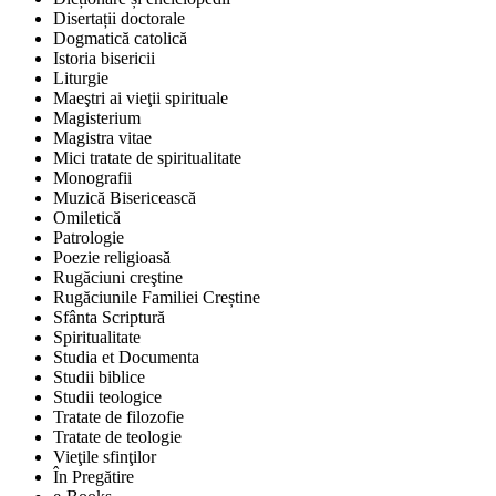
Disertații doctorale
Dogmatică catolică
Istoria bisericii
Liturgie
Maeştri ai vieţii spirituale
Magisterium
Magistra vitae
Mici tratate de spiritualitate
Monografii
Muzică Bisericească
Omiletică
Patrologie
Poezie religioasă
Rugăciuni creştine
Rugăciunile Familiei Creștine
Sfânta Scriptură
Spiritualitate
Studia et Documenta
Studii biblice
Studii teologice
Tratate de filozofie
Tratate de teologie
Vieţile sfinţilor
În Pregătire