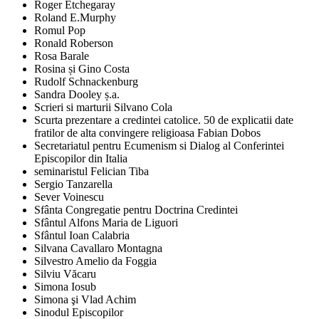
Roger Etchegaray
Roland E.Murphy
Romul Pop
Ronald Roberson
Rosa Barale
Rosina și Gino Costa
Rudolf Schnackenburg
Sandra Dooley ș.a.
Scrieri si marturii Silvano Cola
Scurta prezentare a credintei catolice. 50 de explicatii date
fratilor de alta convingere religioasa Fabian Dobos
Secretariatul pentru Ecumenism si Dialog al Conferintei
Episcopilor din Italia
seminaristul Felician Tiba
Sergio Tanzarella
Sever Voinescu
Sfânta Congregatie pentru Doctrina Credintei
Sfântul Alfons Maria de Liguori
Sfântul Ioan Calabria
Silvana Cavallaro Montagna
Silvestro Amelio da Foggia
Silviu Văcaru
Simona Iosub
Simona şi Vlad Achim
Sinodul Episcopilor