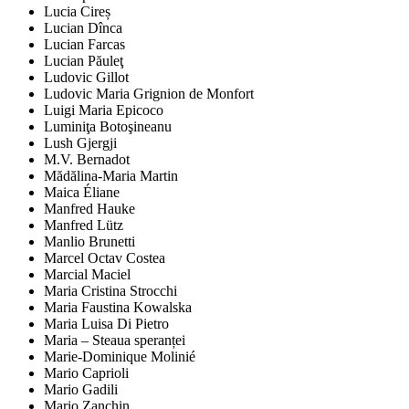
Lucia Cireș
Lucian Dînca
Lucian Farcas
Lucian Păuleţ
Ludovic Gillot
Ludovic Maria Grignion de Monfort
Luigi Maria Epicoco
Luminiţa Botoşineanu
Lush Gjergji
M.V. Bernadot
Mădălina-Maria Martin
Maica Éliane
Manfred Hauke
Manfred Lütz
Manlio Brunetti
Marcel Octav Costea
Marcial Maciel
Maria Cristina Strocchi
Maria Faustina Kowalska
Maria Luisa Di Pietro
Maria – Steaua speranței
Marie-Dominique Molinié
Mario Caprioli
Mario Gadili
Mario Zanchin