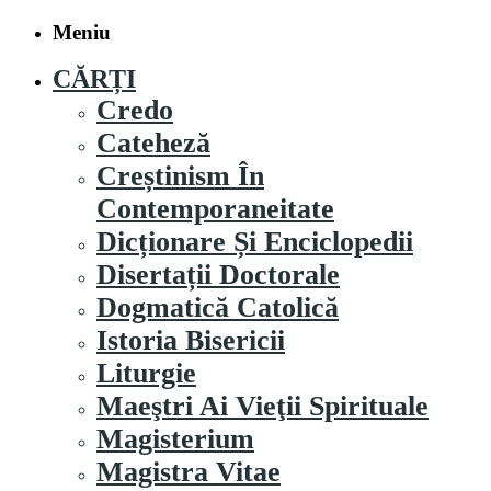
Meniu
CĂRȚI
Credo
Cateheză
Creștinism În
Contemporaneitate
Dicționare Și Enciclopedii
Disertații Doctorale
Dogmatică Catolică
Istoria Bisericii
Liturgie
Maeştri Ai Vieţii Spirituale
Magisterium
Magistra Vitae