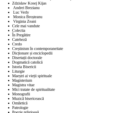
Zdzislaw Kosej Kijas
Andrei Brezianu
Luc Verly
Monica Broșteanu
Virginia Zeani
Cele mai vandute
Colectia
În Pregătire
Cateheză
Credo
Creștinism în contemporaneitate
Dicționare și enciclopedii
Disertații doctorale
Dogmatică catolică
Istoria Bisericii
Liturgie
Maeștri ai vieții spirituale
Magisterium
Magistra vitae
Mici tratate de spiritualitate
Monografii
Muzică bisericească
Omiletică
Patrologie
Poezie religioasă