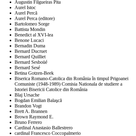
Augustin Filgueiras Pita
Aurel Istoc
Aurel Percă
Aurel Perca (editore)
Bartolomeo Sorge
Battista Mondin
Benedict al XVI-lea
Benone Lucaci
Bernadin Duma
Bernard Ducruet
Bernard Quilliet
Bernard Sesboüé
Bernard Sesé
Betina Gotzen-Beek
Biserica Romano-Catolica din România în timpul Prigoanei
Comuniste (1948-1989) Comisia Nationala de studiere a
Istoriei Bisericii Catolice din România
Blaj Ursache
Bogdan Emilian Balaşcă
Brandon Vogt
Brett A. Brannen
Brown Raymond E.
Bruno Ferrero
Cardinal Anastasio Ballestrero
cardinal Francesco Coccopalmerio