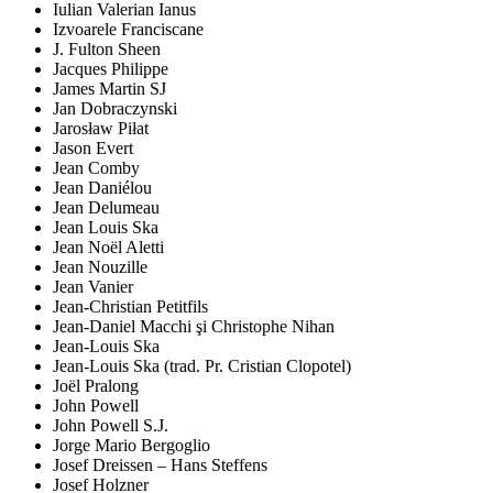
Iulian Valerian Ianus
Izvoarele Franciscane
J. Fulton Sheen
Jacques Philippe
James Martin SJ
Jan Dobraczynski
Jarosław Piłat
Jason Evert
Jean Comby
Jean Daniélou
Jean Delumeau
Jean Louis Ska
Jean Noël Aletti
Jean Nouzille
Jean Vanier
Jean-Christian Petitfils
Jean-Daniel Macchi şi Christophe Nihan
Jean-Louis Ska
Jean-Louis Ska (trad. Pr. Cristian Clopotel)
Joël Pralong
John Powell
John Powell S.J.
Jorge Mario Bergoglio
Josef Dreissen – Hans Steffens
Josef Holzner