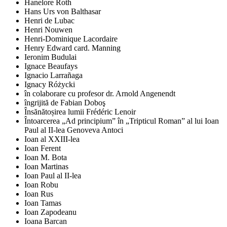
Hanelore Roth
Hans Urs von Balthasar
Henri de Lubac
Henri Nouwen
Henri-Dominique Lacordaire
Henry Edward card. Manning
Ieronim Budulai
Ignace Beaufays
Ignacio Larrañaga
Ignacy Różycki
în colaborare cu profesor dr. Arnold Angenendt
îngrijită de Fabian Doboş
Însănătoșirea lumii Frédéric Lenoir
Întoarcerea „Ad principium” în „Tripticul Roman” al lui Ioan
Paul al II-lea Genoveva Antoci
Ioan al XXIII-lea
Ioan Ferent
Ioan M. Bota
Ioan Martinas
Ioan Paul al II-lea
Ioan Robu
Ioan Rus
Ioan Tamas
Ioan Zapodeanu
Ioana Barcan