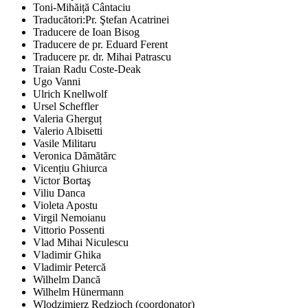
Toni-Mihăiță Cântaciu
Traducători:Pr. Ştefan Acatrinei
Traducere de Ioan Bisog
Traducere de pr. Eduard Ferent
Traducere pr. dr. Mihai Patrascu
Traian Radu Coste-Deak
Ugo Vanni
Ulrich Knellwolf
Ursel Scheffler
Valeria Gherguț
Valerio Albisetti
Vasile Militaru
Veronica Dămătărc
Vicențiu Ghiurca
Victor Bortaş
Viliu Danca
Violeta Apostu
Virgil Nemoianu
Vittorio Possenti
Vlad Mihai Niculescu
Vladimir Ghika
Vladimir Petercă
Wilhelm Dancă
Wilhelm Hünermann
Wlodzimierz Redzioch (coordonator)