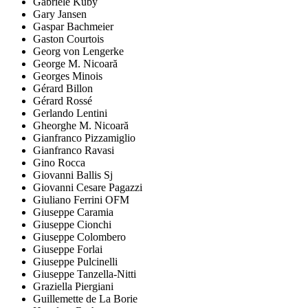
Gabriele Kuby
Gary Jansen
Gaspar Bachmeier
Gaston Courtois
Georg von Lengerke
George M. Nicoară
Georges Minois
Gérard Billon
Gérard Rossé
Gerlando Lentini
Gheorghe M. Nicoară
Gianfranco Pizzamiglio
Gianfranco Ravasi
Gino Rocca
Giovanni Ballis Sj
Giovanni Cesare Pagazzi
Giuliano Ferrini OFM
Giuseppe Caramia
Giuseppe Cionchi
Giuseppe Colombero
Giuseppe Forlai
Giuseppe Pulcinelli
Giuseppe Tanzella-Nitti
Graziella Piergiani
Guillemette de La Borie