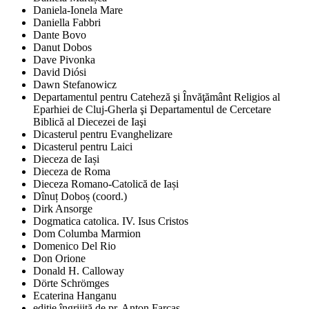
Daniela-Ionela Mare
Daniella Fabbri
Dante Bovo
Danut Dobos
Dave Pivonka
David Diósi
Dawn Stefanowicz
Departamentul pentru Cateheză şi Învăţământ Religios al
Eparhiei de Cluj-Gherla şi Departamentul de Cercetare
Biblică al Diecezei de Iaşi
Dicasterul pentru Evanghelizare
Dicasterul pentru Laici
Dieceza de Iași
Dieceza de Roma
Dieceza Romano-Catolică de Iași
Dînuț Doboș (coord.)
Dirk Ansorge
Dogmatica catolica. IV. Isus Cristos
Dom Columba Marmion
Domenico Del Rio
Don Orione
Donald H. Calloway
Dörte Schrömges
Ecaterina Hanganu
ediţie îngrijită de pr. Anton Farcaş