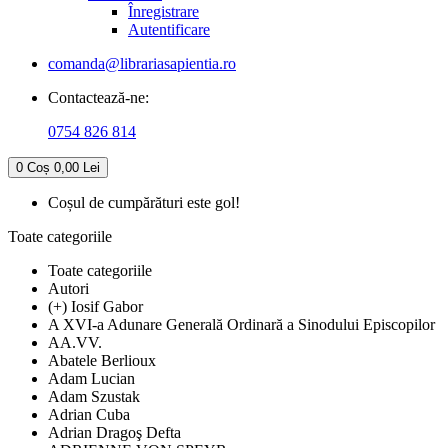
Înregistrare
Autentificare
comanda@librariasapientia.ro
Contactează-ne:
0754 826 814
0
Coș
0,00 Lei
Coșul de cumpărături este gol!
Toate categoriile
Toate categoriile
Autori
(+) Iosif Gabor
A XVI-a Adunare Generală Ordinară a Sinodului Episcopilor
AA.VV.
Abatele Berlioux
Adam Lucian
Adam Szustak
Adrian Cuba
Adrian Dragoş Defta