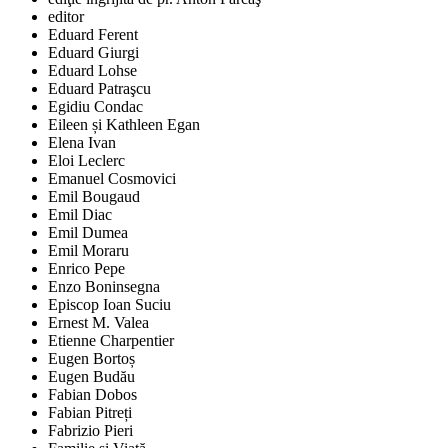
editor
Eduard Ferent
Eduard Giurgi
Eduard Lohse
Eduard Patraşcu
Egidiu Condac
Eileen și Kathleen Egan
Elena Ivan
Eloi Leclerc
Emanuel Cosmovici
Emil Bougaud
Emil Diac
Emil Dumea
Emil Moraru
Enrico Pepe
Enzo Boninsegna
Episcop Ioan Suciu
Ernest M. Valea
Etienne Charpentier
Eugen Bortoș
Eugen Budău
Fabian Dobos
Fabian Pitreți
Fabrizio Pieri