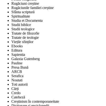
Rugăciuni creștine
Rugăciunile familiei creștine
Sfânta scriptură
Spiritualitate
Studia et Documenta
Studii biblice
Studii teologice
Tratate de filozofie
Tratate de teologie
Viețile sfinților
Ebooks
Editura
Sapientia
Galaxia Gutenberg
Pauline
Presa Bună
ARCB
Serafica
Noutati
Toti autorii
Cărți
Credo
Cateheză
Creștinism în contemporaneitate
Dicționare și enciclopedii