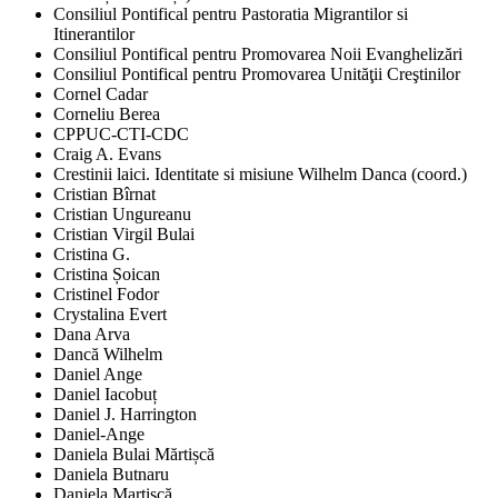
Consiliul Pontifical pentru Pastoratia Migrantilor si
Itinerantilor
Consiliul Pontifical pentru Promovarea Noii Evanghelizări
Consiliul Pontifical pentru Promovarea Unităţii Creştinilor
Cornel Cadar
Corneliu Berea
CPPUC-CTI-CDC
Craig A. Evans
Crestinii laici. Identitate si misiune Wilhelm Danca (coord.)
Cristian Bîrnat
Cristian Ungureanu
Cristian Virgil Bulai
Cristina G.
Cristina Șoican
Cristinel Fodor
Crystalina Evert
Dana Arva
Dancă Wilhelm
Daniel Ange
Daniel Iacobuț
Daniel J. Harrington
Daniel-Ange
Daniela Bulai Mărtișcă
Daniela Butnaru
Daniela Martișcă