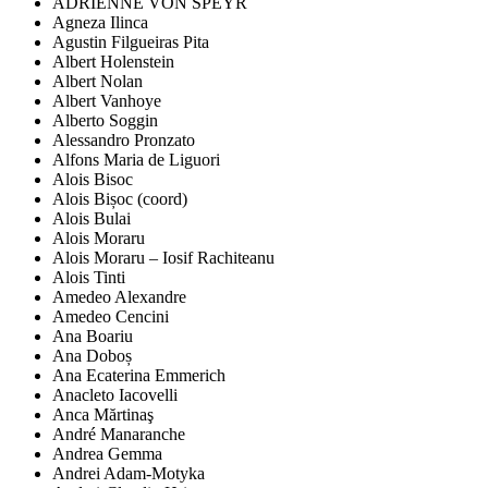
ADRIENNE VON SPEYR
Agneza Ilinca
Agustin Filgueiras Pita
Albert Holenstein
Albert Nolan
Albert Vanhoye
Alberto Soggin
Alessandro Pronzato
Alfons Maria de Liguori
Alois Bisoc
Alois Bișoc (coord)
Alois Bulai
Alois Moraru
Alois Moraru – Iosif Rachiteanu
Alois Tinti
Amedeo Alexandre
Amedeo Cencini
Ana Boariu
Ana Doboș
Ana Ecaterina Emmerich
Anacleto Iacovelli
Anca Mărtinaş
André Manaranche
Andrea Gemma
Andrei Adam-Motyka