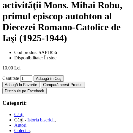
activităţii Mons. Mihai Robu,
primul episcop autohton al
Diecezei Romano-Catolice de
Iaşi (1925-1944)
Cod produs:
SAP1856
Disponibilitate:
În stoc
10,00 Lei
Cantitate
Adaugă în Coș
Adaugă la Favorite
Compară acest Produs
Distribuie pe Facebook
Categorii:
Cărți
,
Cărți -
Istoria bisericii
,
Autori
,
Colectia
,