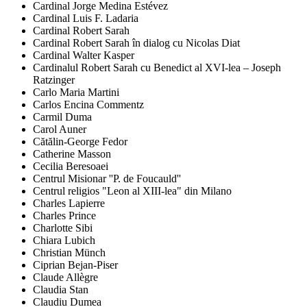
Cardinal Jorge Medina Estévez
Cardinal Luis F. Ladaria
Cardinal Robert Sarah
Cardinal Robert Sarah în dialog cu Nicolas Diat
Cardinal Walter Kasper
Cardinalul Robert Sarah cu Benedict al XVI-lea – Joseph
Ratzinger
Carlo Maria Martini
Carlos Encina Commentz
Carmil Duma
Carol Auner
Cătălin-George Fedor
Catherine Masson
Cecilia Beresoaei
Centrul Misionar ''P. de Foucauld''
Centrul religios "Leon al XIII-lea" din Milano
Charles Lapierre
Charles Prince
Charlotte Sibi
Chiara Lubich
Christian Münch
Ciprian Bejan-Piser
Claude Allègre
Claudia Stan
Claudiu Dumea