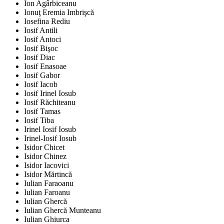
Ion Agârbiceanu
Ionuţ Eremia Imbrişcă
Iosefina Rediu
Iosif Antili
Iosif Antoci
Iosif Bişoc
Iosif Diac
Iosif Enasoae
Iosif Gabor
Iosif Iacob
Iosif Irinel Iosub
Iosif Răchiteanu
Iosif Tamas
Iosif Tiba
Irinel Iosif Iosub
Irinel-Iosif Iosub
Isidor Chicet
Isidor Chinez
Isidor Iacovici
Isidor Mărtincă
Iulian Faraoanu
Iulian Faroanu
Iulian Ghercă
Iulian Ghercă Munteanu
Iulian Ghiurca