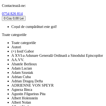
Contactează-ne:
0754 826 814
0
Coș
0,00 Lei
Coșul de cumpărături este gol!
Toate categoriile
Toate categoriile
Autori
(+) Iosif Gabor
A XVI-a Adunare Generală Ordinară a Sinodului Episcopilor
AA.VV.
Abatele Berlioux
Adam Lucian
Adam Szustak
Adrian Cuba
Adrian Dragoş Defta
ADRIENNE VON SPEYR
Agneza Ilinca
Agustin Filgueiras Pita
Albert Holenstein
Albert Nolan