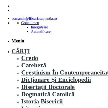
comanda@librariasapientia.ro
Contul meu
Înregistrare
Autentificare
Meniu
CĂRȚI
Credo
Cateheză
Creștinism În Contemporaneita
Dicționare Și Enciclopedii
Disertații Doctorale
Dogmatică Catolică
Istoria Bisericii