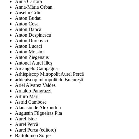
Anna Carfora
Anna-Mária Orbán
Anselm Grün
Anton Budau
Anton Cosa
Anton Dancă
Anton Despinescu
Anton Durcovici
Anton Lucaci
Anton Moisim
Anton Ziegenaus
Antonel Aurel Ilieș
Arcangelo Campagna
Arhiepiscop Mitropolit Aurel Percă
arhiepiscop mitropolit de București
Ariel Alvarez Valdes
Arnaldo Pangrazzi
Arturo Mari
Astrid Cambose
Atanasiu de Alexandria
Augustin Filgueiras Pita
Aurel Istoc
Aurel Percă
Aurel Perca (editore)
Bartolomeo Sorge