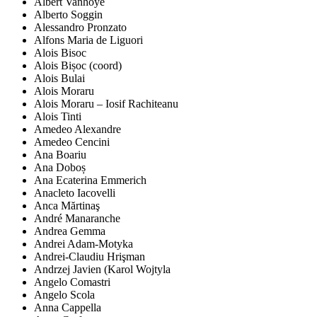
Albert Vanhoye
Alberto Soggin
Alessandro Pronzato
Alfons Maria de Liguori
Alois Bisoc
Alois Bișoc (coord)
Alois Bulai
Alois Moraru
Alois Moraru – Iosif Rachiteanu
Alois Tinti
Amedeo Alexandre
Amedeo Cencini
Ana Boariu
Ana Doboș
Ana Ecaterina Emmerich
Anacleto Iacovelli
Anca Mărtinaş
André Manaranche
Andrea Gemma
Andrei Adam-Motyka
Andrei-Claudiu Hrişman
Andrzej Javien (Karol Wojtyla
Angelo Comastri
Angelo Scola
Anna Cappella