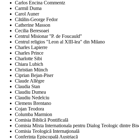
Carlos Encina Commentz
Carmil Duma
Carol Auner
Cătălin-George Fedor
Catherine Masson
Cecilia Beresoaei
Centrul Misionar ''P. de Foucauld''
Centrul religios "Leon al XIII-lea" din Milano
Charles Lapierre
Charles Prince
Charlotte Sibi
Chiara Lubich
Christian Münch
Ciprian Bejan-Piser
Claude Allègre
Claudia Stan
Claudiu Dumea
Claudiu Nedelciu
Clemens Brentano
Cojan Teodora
Columba Marmion
Comisia Biblică Pontificală
Comisia Mixta Internationala pentru Dialog Teologic dintre Bi
Comisia Teologică Internaţională
Conferința Episcopală Austriacă