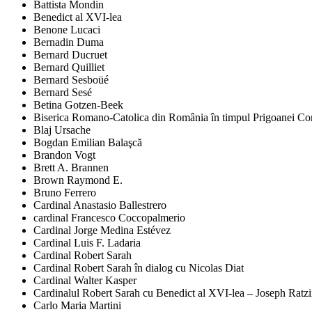
Battista Mondin
Benedict al XVI-lea
Benone Lucaci
Bernadin Duma
Bernard Ducruet
Bernard Quilliet
Bernard Sesboüé
Bernard Sesé
Betina Gotzen-Beek
Biserica Romano-Catolica din România în timpul Prigoanei Comu
Blaj Ursache
Bogdan Emilian Balaşcă
Brandon Vogt
Brett A. Brannen
Brown Raymond E.
Bruno Ferrero
Cardinal Anastasio Ballestrero
cardinal Francesco Coccopalmerio
Cardinal Jorge Medina Estévez
Cardinal Luis F. Ladaria
Cardinal Robert Sarah
Cardinal Robert Sarah în dialog cu Nicolas Diat
Cardinal Walter Kasper
Cardinalul Robert Sarah cu Benedict al XVI-lea – Joseph Ratz
Carlo Maria Martini