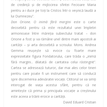
de credință și de mijlocirea sfintei Fecioare Maria
pentru a-i duce pe toți la Cristos într-o veșnică laudă a
lui Dumnezeu”.
Don Orione. O inimă fără margini
este o carte
deosebită pentru că este rezultatul unei împletiri
armonioase între măreția subiectului tratat – don
Orione a fost și va rămâne unel dintre marii apostoli ai
carității – și arta deosebită a scrisului. Mons. Andrea
Gemma reușește să evoce cu foarte mare
expresivitate figura Fondatorului, care trăda o „inimă
fără margini... dilatată de caritatea celui răstingnit”.
Cartea se adresează tuturor, dar mai ales celor tineri
pentru care poate fi un instrument care să conducă
spre discernerea adevăratei vocații. Cititorul se va simți
interogat de viața acestui sfânt, pentru că ne
amintește că prima și principala vocație a creștinului
este aceea a trăirii eroice a carității.
David Eduard Cristian