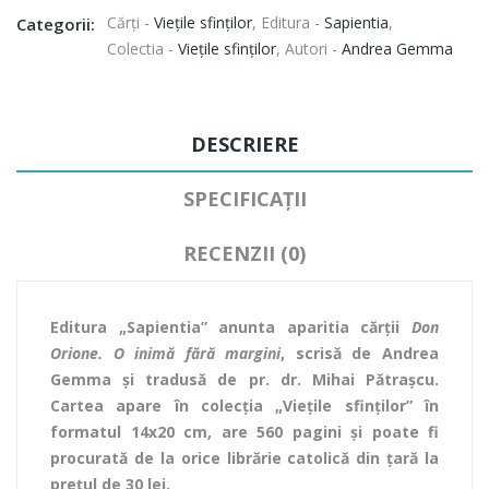
Cărți -
Vieţile sfinţilor
,
Editura -
Sapientia
,
Categorii:
Colectia -
Viețile sfinților
,
Autori -
Andrea Gemma
DESCRIERE
SPECIFICAȚII
RECENZII (0)
Editura „Sapientia” anunta aparitia cărții
Don
Orione. O inimă fără margini
, scrisă de Andrea
Gemma și tradusă de pr. dr. Mihai Pătrașcu.
Cartea apare în colecția „Viețile sfinților” în
formatul 14x20 cm, are 560 pagini și poate fi
procurată de la orice librărie catolică din țară la
prețul de 30 lei.