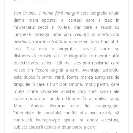
Don Orione. O inimă fără margini
este biografia unuia
dintre marii apostoli ai carității care a trăit în
întunecatul secol al XX-lea, dar care a reușit să
lumineze întreaga lume prin
credința sa mărturisită
deschis și caritatea trăită în mod eroic
(Ioan Paul al II-
lea). Deși este o biografie, această carte se
distanțează considerabil de biografiile romanțate atât
obiectivitatea scrierii, cât mai ales prin realismul care
reiese din fiecare pagină a cărții. Avantajul autorului
este dublu: în primul rând, foarte marea apropiere de
timpurile în care a trăit Don Orione, motiv pentru care
multe dintre izvoarele acestei cărți sunt scrieri ale
contemporanilor lui don Orione. În al doilea rând,
Mons. Andrea Gemma este fiul congregației
întemeiate de apostolul carității și a avut ocazia să
cunoască îndeaproape spiritul și opera acestuia,
subiect căruia îi dedică a doua parte a cărții.