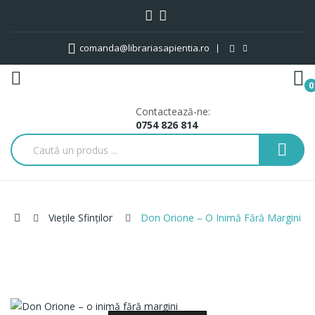
comanda@librariasapientia.ro
0
Contactează-ne:
0754 826 814
Viețile Sfinților
Don Orione – O Inimă Fără Margini