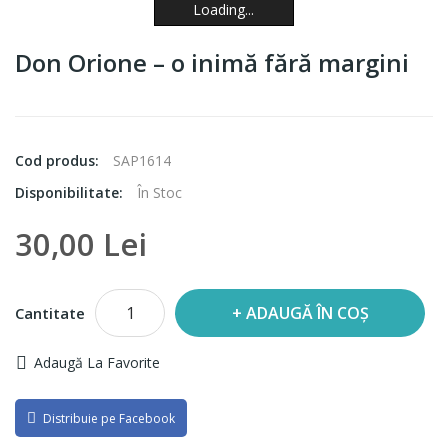
Loading...
Loading...
Loading...
Loading...
Loading...
Loading...
Loading...
Loading...
Don Orione – o inimă fără margini
Cod produs:
SAP1614
Disponibilitate:
În Stoc
30,00 Lei
ADAUGĂ ÎN COȘ
Cantitate
Adaugă La Favorite
Distribuie pe Facebook