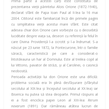
Prima parte a acestei cărți este constituită de
prezentarea vieții părintelui Alois Orione (1872-1940),
declarat sfânt de Papa Ioan Paul al II-lea la 16 mai
2004. Cititorul este familiarizat încă din primele pagini
cu simplitatea vieții acestui mare sfânt. Este citat
adesea chiar don Orione care vorbește cu o deosebită
luciditate despre viața sa, deseori cu referință la felul în
care Divina Providență l-a ocrotit și l-a îndrumat. S-a
născut pe 23 iunie 1872, la Pontecurone, într-o familie
săracă, caracteristică pe care a considerat-o
întotdeauna un har al Domnului. Este al treilea copil al
lui Vittorio, pavator de străzi, și al Carolinei, o casnică
neobosită.
Perioada activității lui don Orione este una dificilă:
problema socială era în plină desfășurare (sfârșitul
secolului al XIX-lea și începutul secolului al XX-lea) iar
Biserica nu putea să stea deoparte. Primul răspuns al
ei a fost enciclica papei Leon al XIII-lea:
Rerum
novarum
(1891). Dar rămâneau atâtea lucruri de