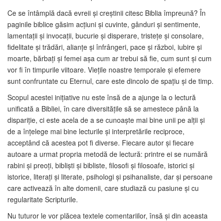
Ce se întâmplă dacă evreii şi creştinii citesc Biblia împreună? În
paginile biblice găsim acţiuni şi cuvinte, gânduri şi sentimente,
lamentaţii şi invocaţii, bucurie şi disperare, tristeţe şi consolare,
fidelitate şi trădări, alianţe şi înfrângeri, pace şi război, iubire şi
moarte, bărbaţi şi femei aşa cum ar trebui să fie, cum sunt şi cum
vor fi în timpurile viitoare. Vieţile noastre temporale şi efemere
sunt confruntate cu Eternul, care este dincolo de spaţiu şi de timp.
Scopul acestei iniţiative nu este însă de a ajunge la o lectură
unificată a Bibliei, în care diversităţile să se amestece până la
dispariţie, ci este acela de a se cunoaşte mai bine unii pe alţii şi
de a înţelege mai bine lecturile şi interpretările reciproce,
acceptând că acestea pot fi diverse. Fiecare autor şi fiecare
autoare a urmat propria metodă de lectură: printre ei se numără
rabini şi preoţi, biblişti şi bibliste, filosofi şi filosoafe, istorici şi
istorice, literaţi şi literate, psihologi şi psihanaliste, dar şi persoane
care activează în alte domenii, care studiază cu pasiune şi cu
regularitate Scripturile.
Nu tuturor le vor plăcea textele comentariilor, însă şi din aceasta