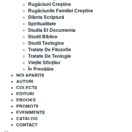
Rugăciuni Creştine
Rugăciunile Familiei Creștine
Sfânta Scriptură
Spiritualitate
Studia Et Documenta
Studii Biblice
Studii Teologice
Tratate De Filozofie
Tratate De Teologie
Vieţile Sfinţilor
În Pregătire
NOI APARITII
AUTORI
COLECȚII
EDITURI
EBOOKS
PROMOȚII
EVENIMENTE
CATALOG
CONTACT