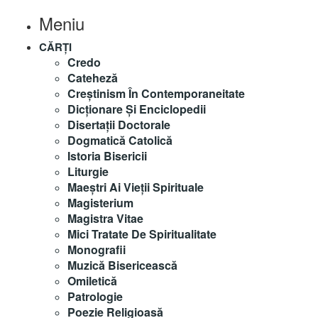
Meniu
CĂRȚI
Credo
Cateheză
Creștinism În Contemporaneitate
Dicționare Și Enciclopedii
Disertații Doctorale
Dogmatică Catolică
Istoria Bisericii
Liturgie
Maeştri Ai Vieţii Spirituale
Magisterium
Magistra Vitae
Mici Tratate De Spiritualitate
Monografii
Muzică Bisericească
Omiletică
Patrologie
Poezie Religioasă