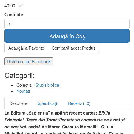
40,00 Lei
Cantitate
Adaugă în Coș
Adaugă la Favorite
Compară acest Produs
Distribuie pe Facebook
Categorii:
Colectia -
Studii biblice
,
Noutati
Descriere
Specificații
Recenzii (0)
La Editura „Sapientia” a apărut recent
cartea:
Biblia
Prieteniei. Texte din Torah/Pentateuh comentate de evrei şi
de creştini
, scrisă de
Marco Cassuto Morselli – Giulio
Michelini, coord., și tradusă în limba română de pr. Cristian