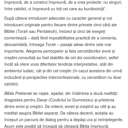
împreună, de a construi împreună, de a crea proiecte: nu singuri,
între catolici, ci împreună cu toţi cei care au bunăvoinţă”.
După câteva introduceri adecvate cu caracter general şi noi
introduceri originale pentru fiecare dintre primele cinci cărţi ale
Bibliei (Torah sau Pentateuh), treizeci şi cinci de exegeţi
comentează – dată fiind imposibilitatea practică de a comenta,
deocamdată, întreaga Torah – pasaje alese dintre cele mai
importante. Alegerea pericopelor şi lista cercetătorilor evrei şi
creştini consultaţi au fost stabilite de cei doi coordonatori, astfel
încât să ofere voce diferitelor tendinţe interpretative, atât din
ambientul iudaic, cât şi din cel creştin (în cazul acestora din urmă
incluzând şi perspective interconfesionale, cu cercetători nu doar
catolici).
Biblia Prieteniei
se naşte, aşadar, din întâlnirea a două realităţi:
dragostea pentru
Davar
(Cuvântul lui Dumnezeu) şi prietenia
dintre evrei şi creştini. De milenii, evreii şi creştinii au citit şi au
meditat asupra Bibliei separat. De câteva decenii, aceştia au
început un parcurs de dialog pentru a depăşi ura şi neînţelegerile.
Acum este posibil să înceapă să citească Biblia împreună.