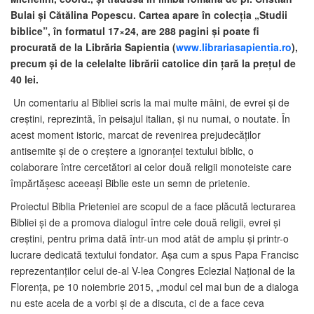
Bulai şi Cătălina Popescu. Cartea apare în colecția „Studii
biblice”, în formatul 17×24, are 288 pagini şi poate fi
procurată de la Librăria Sapientia (
www.librariasapientia.ro
),
precum şi de la celelalte librării catolice din țară la prețul de
40 lei.
Un comentariu al Bibliei scris la mai multe mâini, de evrei şi de
creştini, reprezintă, în peisajul italian, şi nu numai, o noutate. În
acest moment istoric, marcat de revenirea prejudecăţilor
antisemite şi de o creştere a ignoranţei textului biblic, o
colaborare între cercetători ai celor două religii monoteiste care
împărtăşesc aceeaşi Biblie este un semn de prietenie.
Proiectul Biblia Prieteniei are scopul de a face plăcută lecturarea
Bibliei şi de a promova dialogul între cele două religii, evrei şi
creştini, pentru prima dată într-un mod atât de amplu şi printr-o
lucrare dedicată textului fondator. Aşa cum a spus Papa Francisc
reprezentanţilor celui de-al V-lea Congres Eclezial Naţional de la
Florenţa, pe 10 noiembrie 2015, „modul cel mai bun de a dialoga
nu este acela de a vorbi şi de a discuta, ci de a face ceva