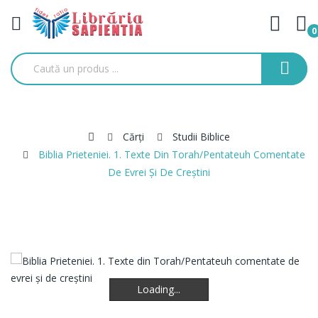
0
Cărți
Studii Biblice
Biblia Prieteniei. 1. Texte Din Torah/Pentateuh Comentate
De Evrei Şi De Creştini
Loading...
Loading...
Loading...