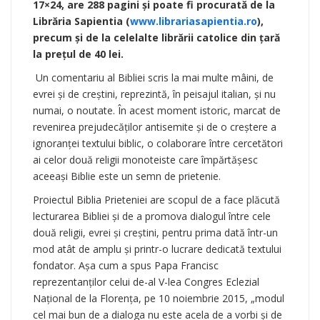
17×24, are 288 pagini şi poate fi procurată de la
Librăria Sapientia (
www.librariasapientia.ro
),
precum şi de la celelalte librării catolice din țară
la prețul de 40 lei.
Un comentariu al Bibliei scris la mai multe mâini, de
evrei şi de creştini, reprezintă, în peisajul italian, şi nu
numai, o noutate. În acest moment istoric, marcat de
revenirea prejudecăţilor antisemite şi de o creştere a
ignoranţei textului biblic, o colaborare între cercetători
ai celor două religii monoteiste care împărtăşesc
aceeaşi Biblie este un semn de prietenie.
Proiectul Biblia Prieteniei are scopul de a face plăcută
lecturarea Bibliei şi de a promova dialogul între cele
două religii, evrei şi creştini, pentru prima dată într-un
mod atât de amplu şi printr-o lucrare dedicată textului
fondator. Aşa cum a spus Papa Francisc
reprezentanţilor celui de-al V-lea Congres Eclezial
Naţional de la Florenţa, pe 10 noiembrie 2015, „modul
cel mai bun de a dialoga nu este acela de a vorbi şi de