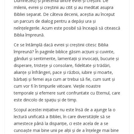
Dumnezeu) şi prietenia dintre evrei şi creştini. De
milenii, evreii şi creştinii au citit şi au meditat asupra
Bibliei separat. De câteva decenii, aceştia au început
un parcurs de dialog pentru a depăşi ura şi
neînţelegerile. Acum este posibil să înceapă să citească
Biblia împreună.
Ce se întâmplă dacă evreii şi creştinii citesc Biblia
împreună? În paginile biblice găsim acţiuni şi cuvinte,
gânduri şi sentimente, lamentaţii şi invocaţii, bucurie şi
disperare, tristeţe şi consolare, fidelitate şi trădări,
alianţe şi înfrângeri, pace şi război, iubire şi moarte,
bărbaţi şi femei aşa cum ar trebui să fie, cum sunt şi
cum vor fi în timpurile viitoare. Vieţile noastre
temporale şi efemere sunt confruntate cu Eternul, care
este dincolo de spaţiu şi de timp.
Scopul acestei iniţiative nu este însă de a ajunge la o
lectură unificată a Bibliei, în care diversităţile să se
amestece până la dispariţie, ci este acela de a se
cunoaşte mai bine unii pe alţii şi de a înţelege mai bine