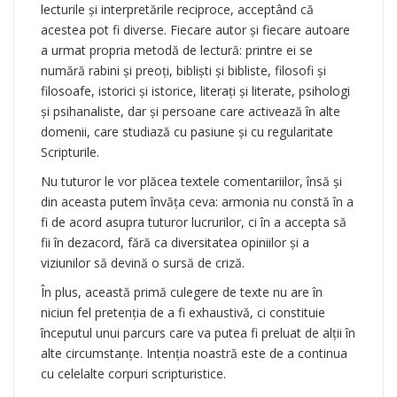
lecturile şi interpretările reciproce, acceptând că
acestea pot fi diverse. Fiecare autor şi fiecare autoare
a urmat propria metodă de lectură: printre ei se
numără rabini şi preoţi, biblişti şi bibliste, filosofi şi
filosoafe, istorici şi istorice, literaţi şi literate, psihologi
şi psihanaliste, dar şi persoane care activează în alte
domenii, care studiază cu pasiune şi cu regularitate
Scripturile.
Nu tuturor le vor plăcea textele comentariilor, însă şi
din aceasta putem învăţa ceva: armonia nu constă în a
fi de acord asupra tuturor lucrurilor, ci în a accepta să
fii în dezacord, fără ca diversitatea opiniilor şi a
viziunilor să devină o sursă de criză.
În plus, această primă culegere de texte nu are în
niciun fel pretenţia de a fi exhaustivă, ci constituie
începutul unui parcurs care va putea fi preluat de alţii în
alte circumstanţe. Intenţia noastră este de a continua
cu celelalte corpuri scripturistice.