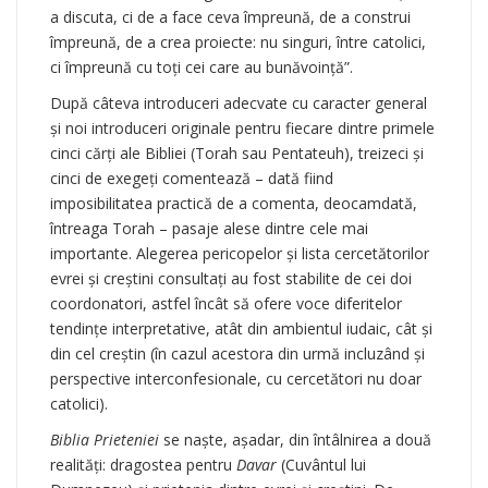
a discuta, ci de a face ceva împreună, de a construi
împreună, de a crea proiecte: nu singuri, între catolici,
ci împreună cu toţi cei care au bunăvoinţă”.
După câteva introduceri adecvate cu caracter general
şi noi introduceri originale pentru fiecare dintre primele
cinci cărţi ale Bibliei (Torah sau Pentateuh), treizeci şi
cinci de exegeţi comentează – dată fiind
imposibilitatea practică de a comenta, deocamdată,
întreaga Torah – pasaje alese dintre cele mai
importante. Alegerea pericopelor şi lista cercetătorilor
evrei şi creştini consultaţi au fost stabilite de cei doi
coordonatori, astfel încât să ofere voce diferitelor
tendinţe interpretative, atât din ambientul iudaic, cât şi
din cel creştin (în cazul acestora din urmă incluzând şi
perspective interconfesionale, cu cercetători nu doar
catolici).
Biblia Prieteniei
se naşte, aşadar, din întâlnirea a două
realităţi: dragostea pentru
Davar
(Cuvântul lui