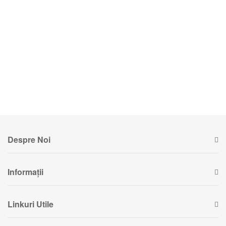
Celebrarea Milostivirii
10,00 Lei
Despre Noi
Informații
Linkuri Utile