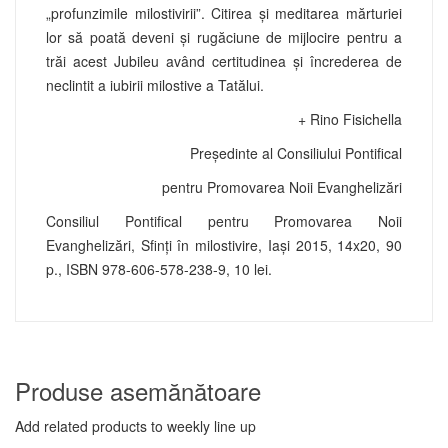
„profunzimile milostivirii”. Citirea şi meditarea mărturiei
lor să poată deveni şi rugăciune de mijlocire pentru a
trăi acest Jubileu având certitudinea şi încrederea de
neclintit a iubirii milostive a Tatălui.
+ Rino Fisichella
Preşedinte al Consiliului Pontifical
pentru Promovarea Noii Evanghelizări
Consiliul Pontifical pentru Promovarea Noii
Evanghelizări, Sfinți în milostivire, Iași 2015, 14x20, 90
p., ISBN 978-606-578-238-9, 10 lei.
Produse asemănătoare
Add related products to weekly line up