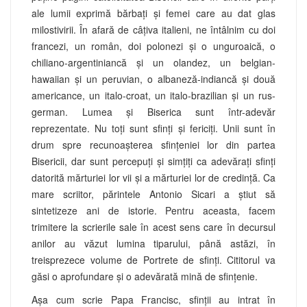
ale lumii exprimă bărbaţi şi femei care au dat glas
milostivirii. În afară de câţiva italieni, ne întâlnim cu doi
francezi, un român, doi polonezi şi o unguroaică, o
chiliano-argentiniancă şi un olandez, un belgian-
hawaiian şi un peruvian, o albaneză-indiancă şi două
americance, un italo-croat, un italo-brazilian şi un rus-
german. Lumea şi Biserica sunt într-adevăr
reprezentate. Nu toţi sunt sfinţi şi fericiţi. Unii sunt în
drum spre recunoaşterea sfinţeniei lor din partea
Bisericii, dar sunt percepuţi şi simţiţi ca adevăraţi sfinţi
datorită mărturiei lor vii şi a mărturiei lor de credinţă. Ca
mare scriitor, părintele Antonio Sicari a ştiut să
sintetizeze ani de istorie. Pentru aceasta, facem
trimitere la scrierile sale în acest sens care în decursul
anilor au văzut lumina tiparului, până astăzi, în
treisprezece volume de Portrete de sfinţi. Cititorul va
găsi o aprofundare şi o adevărată mină de sfinţenie.
Aşa cum scrie Papa Francisc, sfinţii au intrat în