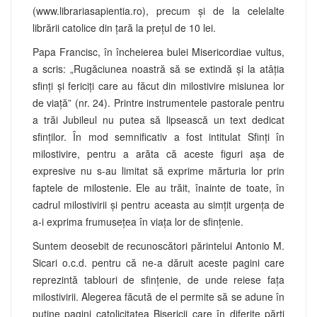
(www.librariasapientia.ro), precum și de la celelalte
librării catolice din țară la prețul de 10 lei.
Papa Francisc, în încheierea bulei Misericordiae vultus,
a scris: „Rugăciunea noastră să se extindă şi la atâţia
sfinţi şi fericiţi care au făcut din milostivire misiunea lor
de viaţă” (nr. 24). Printre instrumentele pastorale pentru
a trăi Jubileul nu putea să lipsească un text dedicat
sfinţilor. În mod semnificativ a fost intitulat Sfinţi în
milostivire, pentru a arăta că aceste figuri aşa de
expresive nu s-au limitat să exprime mărturia lor prin
faptele de milostenie. Ele au trăit, înainte de toate, în
cadrul milostivirii şi pentru aceasta au simţit urgenţa de
a-i exprima frumuseţea în viaţa lor de sfinţenie.
Suntem deosebit de recunoscători părintelui Antonio M.
Sicari o.c.d. pentru că ne-a dăruit aceste pagini care
reprezintă tablouri de sfinţenie, de unde reiese faţa
milostivirii. Alegerea făcută de el permite să se adune în
puţine pagini catolicitatea Bisericii care în diferite părţi