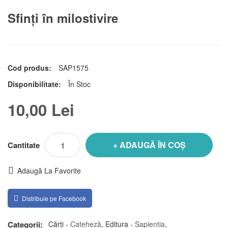
Sfinţi în milostivire
Cod produs:
SAP1575
Disponibilitate:
În Stoc
10,00 Lei
ADAUGĂ ÎN COȘ
Cantitate
Adaugă La Favorite
Distribuie pe Facebook
Categorii:
Cărți -
Cateheză
,
Editura -
Sapientia
,