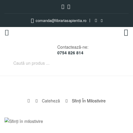
comanda@librariasapientia.ro
0
Contactează-ne:
0754 826 814
Cateheză
Sfinţi În Milostivire