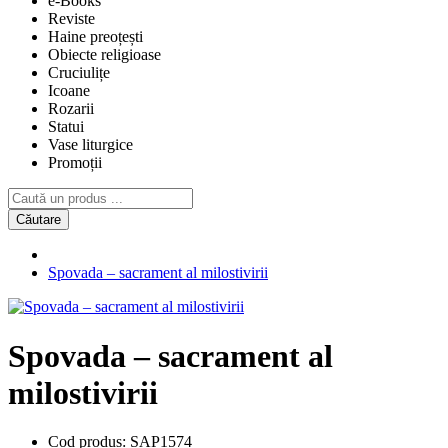
e-Books
Reviste
Haine preoțești
Obiecte religioase
Cruciulițe
Icoane
Rozarii
Statui
Vase liturgice
Promoții
Căutare
Spovada – sacrament al milostivirii
Spovada – sacrament al
milostivirii
Cod produs:
SAP1574