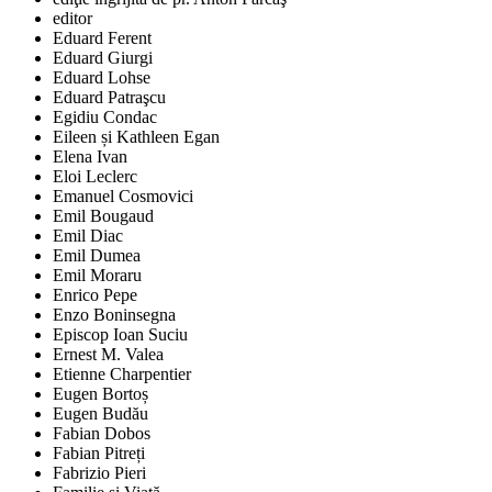
editor
Eduard Ferent
Eduard Giurgi
Eduard Lohse
Eduard Patraşcu
Egidiu Condac
Eileen și Kathleen Egan
Elena Ivan
Eloi Leclerc
Emanuel Cosmovici
Emil Bougaud
Emil Diac
Emil Dumea
Emil Moraru
Enrico Pepe
Enzo Boninsegna
Episcop Ioan Suciu
Ernest M. Valea
Etienne Charpentier
Eugen Bortoș
Eugen Budău
Fabian Dobos
Fabian Pitreți
Fabrizio Pieri