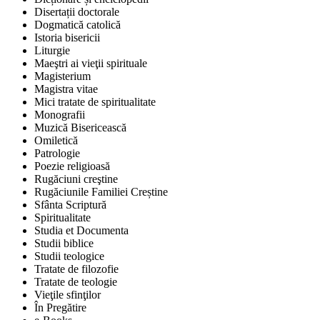
Disertații doctorale
Dogmatică catolică
Istoria bisericii
Liturgie
Maeştri ai vieţii spirituale
Magisterium
Magistra vitae
Mici tratate de spiritualitate
Monografii
Muzică Bisericească
Omiletică
Patrologie
Poezie religioasă
Rugăciuni creştine
Rugăciunile Familiei Creștine
Sfânta Scriptură
Spiritualitate
Studia et Documenta
Studii biblice
Studii teologice
Tratate de filozofie
Tratate de teologie
Vieţile sfinţilor
În Pregătire