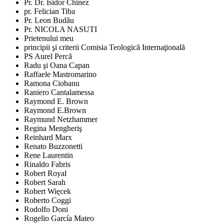
Pr. Dr. Isidor Chinez
pr. Felician Tiba
Pr. Leon Budău
Pr. NICOLA NASUTI
Prietenului meu
principii şi criterii Comisia Teologică Internaţională
PS Aurel Percă
Radu şi Oana Capan
Raffaele Mastromarino
Ramona Ciobanu
Raniero Cantalamessa
Raymond E. Brown
Raymond E.Brown
Raymund Netzhammer
Regina Mengheriş
Reinhard Marx
Renato Buzzonetti
Rene Laurentin
Rinaldo Fabris
Robert Royal
Robert Sarah
Robert Więcek
Roberto Coggi
Rodolfo Doni
Rogelio García Mateo