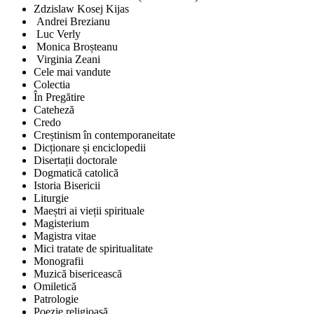
Zdzislaw Kosej Kijas
Andrei Brezianu
Luc Verly
Monica Broșteanu
Virginia Zeani
Cele mai vandute
Colectia
În Pregătire
Cateheză
Credo
Creștinism în contemporaneitate
Dicționare și enciclopedii
Disertații doctorale
Dogmatică catolică
Istoria Bisericii
Liturgie
Maeștri ai vieții spirituale
Magisterium
Magistra vitae
Mici tratate de spiritualitate
Monografii
Muzică bisericească
Omiletică
Patrologie
Poezie religioasă