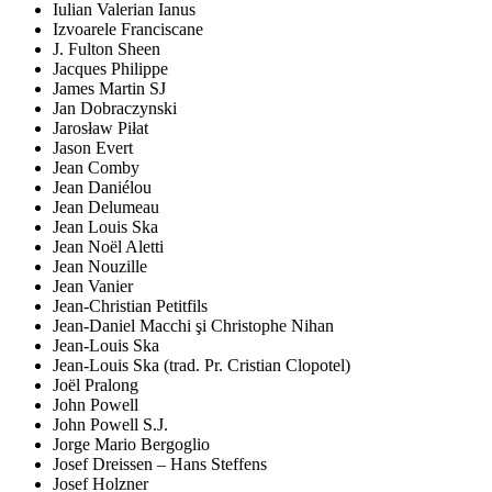
Iulian Valerian Ianus
Izvoarele Franciscane
J. Fulton Sheen
Jacques Philippe
James Martin SJ
Jan Dobraczynski
Jarosław Piłat
Jason Evert
Jean Comby
Jean Daniélou
Jean Delumeau
Jean Louis Ska
Jean Noël Aletti
Jean Nouzille
Jean Vanier
Jean-Christian Petitfils
Jean-Daniel Macchi şi Christophe Nihan
Jean-Louis Ska
Jean-Louis Ska (trad. Pr. Cristian Clopotel)
Joël Pralong
John Powell
John Powell S.J.
Jorge Mario Bergoglio
Josef Dreissen – Hans Steffens
Josef Holzner