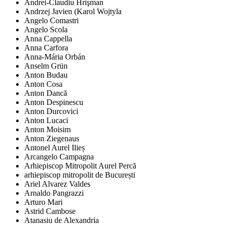
Andrei-Claudiu Hrişman
Andrzej Javien (Karol Wojtyla
Angelo Comastri
Angelo Scola
Anna Cappella
Anna Carfora
Anna-Mária Orbán
Anselm Grün
Anton Budau
Anton Cosa
Anton Dancă
Anton Despinescu
Anton Durcovici
Anton Lucaci
Anton Moisim
Anton Ziegenaus
Antonel Aurel Ilieș
Arcangelo Campagna
Arhiepiscop Mitropolit Aurel Percă
arhiepiscop mitropolit de București
Ariel Alvarez Valdes
Arnaldo Pangrazzi
Arturo Mari
Astrid Cambose
Atanasiu de Alexandria