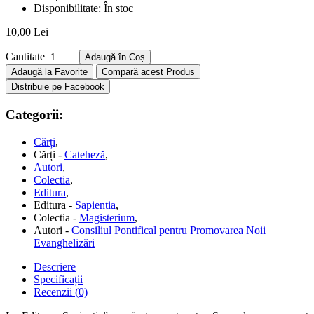
Disponibilitate:
În stoc
10,00 Lei
Cantitate
Adaugă în Coș
Adaugă la Favorite
Compară acest Produs
Distribuie pe Facebook
Categorii:
Cărți
,
Cărți -
Cateheză
,
Autori
,
Colectia
,
Editura
,
Editura -
Sapientia
,
Colectia -
Magisterium
,
Autori -
Consiliul Pontifical pentru Promovarea Noii
Evanghelizări
Descriere
Specificații
Recenzii (0)