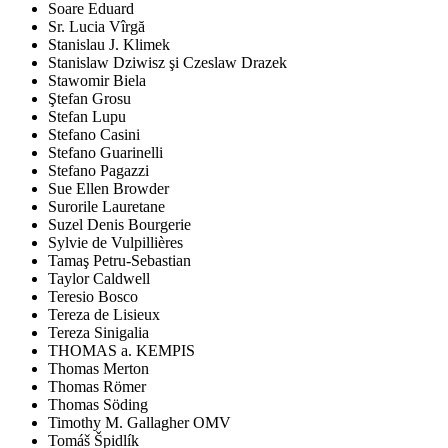
Soare Eduard
Sr. Lucia Vîrgă
Stanislau J. Klimek
Stanislaw Dziwisz şi Czeslaw Drazek
Stawomir Biela
Ştefan Grosu
Stefan Lupu
Stefano Casini
Stefano Guarinelli
Stefano Pagazzi
Sue Ellen Browder
Surorile Lauretane
Suzel Denis Bourgerie
Sylvie de Vulpillières
Tamaş Petru-Sebastian
Taylor Caldwell
Teresio Bosco
Tereza de Lisieux
Tereza Sinigalia
THOMAS a. KEMPIS
Thomas Merton
Thomas Römer
Thomas Söding
Timothy M. Gallagher OMV
Tomáš Špidlík