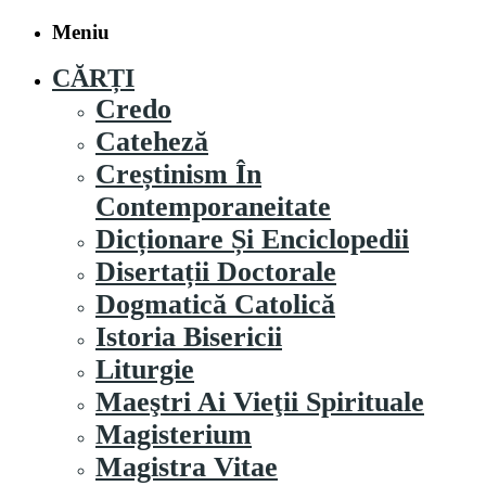
Meniu
CĂRȚI
Credo
Cateheză
Creștinism În
Contemporaneitate
Dicționare Și Enciclopedii
Disertații Doctorale
Dogmatică Catolică
Istoria Bisericii
Liturgie
Maeştri Ai Vieţii Spirituale
Magisterium
Magistra Vitae