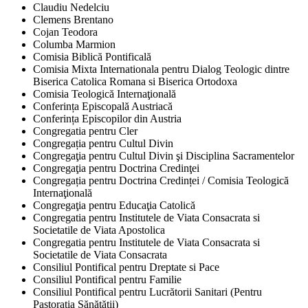
Claudiu Nedelciu
Clemens Brentano
Cojan Teodora
Columba Marmion
Comisia Biblică Pontificală
Comisia Mixta Internationala pentru Dialog Teologic dintre
Biserica Catolica Romana si Biserica Ortodoxa
Comisia Teologică Internaţională
Conferința Episcopală Austriacă
Conferința Episcopilor din Austria
Congregatia pentru Cler
Congregația pentru Cultul Divin
Congregaţia pentru Cultul Divin şi Disciplina Sacramentelor
Congregaţia pentru Doctrina Credinţei
Congregația pentru Doctrina Credinței / Comisia Teologică
Internaţională
Congregaţia pentru Educaţia Catolică
Congregatia pentru Institutele de Viata Consacrata si
Societatile de Viata Apostolica
Congregatia pentru Institutele de Viata Consacrata si
Societatile de Viata Consacrata
Consiliul Pontifical pentru Dreptate si Pace
Consiliul Pontifical pentru Familie
Consiliul Pontifical pentru Lucrătorii Sanitari (Pentru
Pastorația Sănătății)