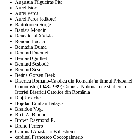
Augustin Filgueiras Pita
Aurel Istoc
Aurel Percă
Aurel Perca (editore)
Bartolomeo Sorge
Battista Mondin
Benedict al XVI-lea
Benone Lucaci
Bernadin Duma
Bernard Ducruet
Bernard Quilliet
Bernard Sesboüé
Bernard Sesé
Betina Gotzen-Beek
Biserica Romano-Catolica din România în timpul Prigoanei
Comuniste (1948-1989) Comisia Nationala de studiere a
Istoriei Bisericii Catolice din România
Blaj Ursache
Bogdan Emilian Balaşcă
Brandon Vogt
Brett A. Brannen
Brown Raymond E.
Bruno Ferrero
Cardinal Anastasio Ballestrero
cardinal Francesco Coccopalmerio