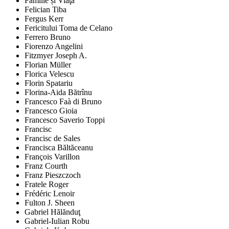
Familie și Viaţă
Felician Tiba
Fergus Kerr
Fericitului Toma de Celano
Ferrero Bruno
Fiorenzo Angelini
Fitzmyer Joseph A.
Florian Müller
Florica Velescu
Florin Spatariu
Florina-Aida Bătrînu
Francesco Faà di Bruno
Francesco Gioia
Francesco Saverio Toppi
Francisc
Francisc de Sales
Francisca Băltăceanu
François Varillon
Franz Courth
Franz Pieszczoch
Fratele Roger
Frédéric Lenoir
Fulton J. Sheen
Gabriel Hălănduţ
Gabriel-Iulian Robu