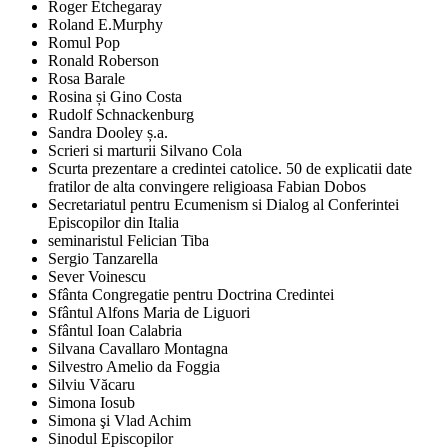
Roger Etchegaray
Roland E.Murphy
Romul Pop
Ronald Roberson
Rosa Barale
Rosina și Gino Costa
Rudolf Schnackenburg
Sandra Dooley ș.a.
Scrieri si marturii Silvano Cola
Scurta prezentare a credintei catolice. 50 de explicatii date
fratilor de alta convingere religioasa Fabian Dobos
Secretariatul pentru Ecumenism si Dialog al Conferintei
Episcopilor din Italia
seminaristul Felician Tiba
Sergio Tanzarella
Sever Voinescu
Sfânta Congregatie pentru Doctrina Credintei
Sfântul Alfons Maria de Liguori
Sfântul Ioan Calabria
Silvana Cavallaro Montagna
Silvestro Amelio da Foggia
Silviu Văcaru
Simona Iosub
Simona şi Vlad Achim
Sinodul Episcopilor