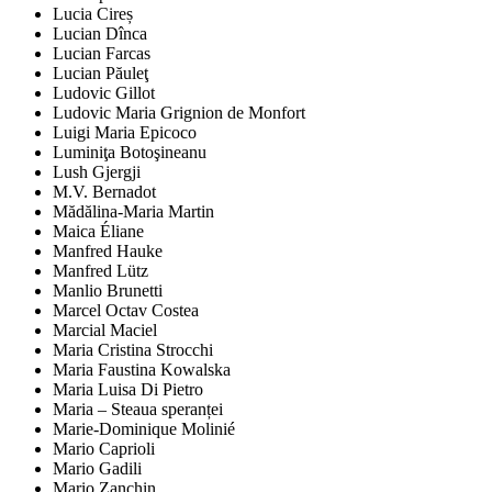
Lucia Cireș
Lucian Dînca
Lucian Farcas
Lucian Păuleţ
Ludovic Gillot
Ludovic Maria Grignion de Monfort
Luigi Maria Epicoco
Luminiţa Botoşineanu
Lush Gjergji
M.V. Bernadot
Mădălina-Maria Martin
Maica Éliane
Manfred Hauke
Manfred Lütz
Manlio Brunetti
Marcel Octav Costea
Marcial Maciel
Maria Cristina Strocchi
Maria Faustina Kowalska
Maria Luisa Di Pietro
Maria – Steaua speranței
Marie-Dominique Molinié
Mario Caprioli
Mario Gadili
Mario Zanchin