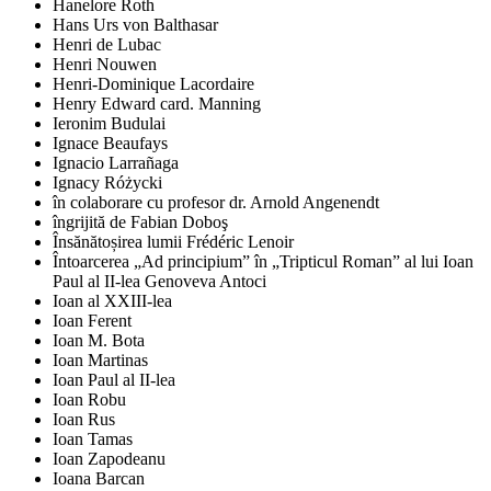
Hanelore Roth
Hans Urs von Balthasar
Henri de Lubac
Henri Nouwen
Henri-Dominique Lacordaire
Henry Edward card. Manning
Ieronim Budulai
Ignace Beaufays
Ignacio Larrañaga
Ignacy Różycki
în colaborare cu profesor dr. Arnold Angenendt
îngrijită de Fabian Doboş
Însănătoșirea lumii Frédéric Lenoir
Întoarcerea „Ad principium” în „Tripticul Roman” al lui Ioan
Paul al II-lea Genoveva Antoci
Ioan al XXIII-lea
Ioan Ferent
Ioan M. Bota
Ioan Martinas
Ioan Paul al II-lea
Ioan Robu
Ioan Rus
Ioan Tamas
Ioan Zapodeanu
Ioana Barcan