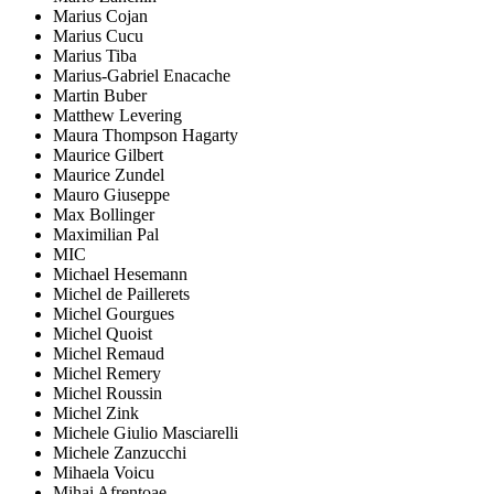
Marius Cojan
Marius Cucu
Marius Tiba
Marius-Gabriel Enacache
Martin Buber
Matthew Levering
Maura Thompson Hagarty
Maurice Gilbert
Maurice Zundel
Mauro Giuseppe
Max Bollinger
Maximilian Pal
MIC
Michael Hesemann
Michel de Paillerets
Michel Gourgues
Michel Quoist
Michel Remaud
Michel Remery
Michel Roussin
Michel Zink
Michele Giulio Masciarelli
Michele Zanzucchi
Mihaela Voicu
Mihai Afrențoae