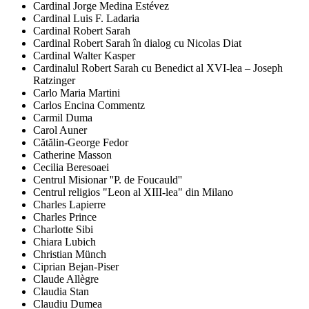
Cardinal Jorge Medina Estévez
Cardinal Luis F. Ladaria
Cardinal Robert Sarah
Cardinal Robert Sarah în dialog cu Nicolas Diat
Cardinal Walter Kasper
Cardinalul Robert Sarah cu Benedict al XVI-lea – Joseph
Ratzinger
Carlo Maria Martini
Carlos Encina Commentz
Carmil Duma
Carol Auner
Cătălin-George Fedor
Catherine Masson
Cecilia Beresoaei
Centrul Misionar ''P. de Foucauld''
Centrul religios "Leon al XIII-lea" din Milano
Charles Lapierre
Charles Prince
Charlotte Sibi
Chiara Lubich
Christian Münch
Ciprian Bejan-Piser
Claude Allègre
Claudia Stan
Claudiu Dumea