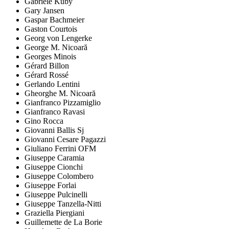
Gabriele Kuby
Gary Jansen
Gaspar Bachmeier
Gaston Courtois
Georg von Lengerke
George M. Nicoară
Georges Minois
Gérard Billon
Gérard Rossé
Gerlando Lentini
Gheorghe M. Nicoară
Gianfranco Pizzamiglio
Gianfranco Ravasi
Gino Rocca
Giovanni Ballis Sj
Giovanni Cesare Pagazzi
Giuliano Ferrini OFM
Giuseppe Caramia
Giuseppe Cionchi
Giuseppe Colombero
Giuseppe Forlai
Giuseppe Pulcinelli
Giuseppe Tanzella-Nitti
Graziella Piergiani
Guillemette de La Borie