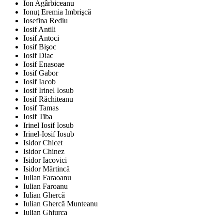
Ion Agârbiceanu
Ionuţ Eremia Imbrişcă
Iosefina Rediu
Iosif Antili
Iosif Antoci
Iosif Bişoc
Iosif Diac
Iosif Enasoae
Iosif Gabor
Iosif Iacob
Iosif Irinel Iosub
Iosif Răchiteanu
Iosif Tamas
Iosif Tiba
Irinel Iosif Iosub
Irinel-Iosif Iosub
Isidor Chicet
Isidor Chinez
Isidor Iacovici
Isidor Mărtincă
Iulian Faraoanu
Iulian Faroanu
Iulian Ghercă
Iulian Ghercă Munteanu
Iulian Ghiurca