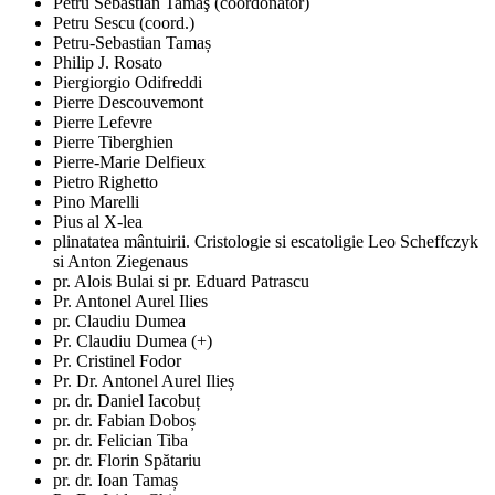
Petru Sebastian Tamaş (coordonator)
Petru Sescu (coord.)
Petru-Sebastian Tamaș
Philip J. Rosato
Piergiorgio Odifreddi
Pierre Descouvemont
Pierre Lefevre
Pierre Tiberghien
Pierre-Marie Delfieux
Pietro Righetto
Pino Marelli
Pius al X-lea
plinatatea mântuirii. Cristologie si escatoligie Leo Scheffczyk
si Anton Ziegenaus
pr. Alois Bulai si pr. Eduard Patrascu
Pr. Antonel Aurel Ilies
pr. Claudiu Dumea
Pr. Claudiu Dumea (+)
Pr. Cristinel Fodor
Pr. Dr. Antonel Aurel Ilieș
pr. dr. Daniel Iacobuț
pr. dr. Fabian Doboș
pr. dr. Felician Tiba
pr. dr. Florin Spătariu
pr. dr. Ioan Tamaș