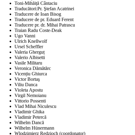
Toni-Mihăiță Cântaciu
Traducători:Pr. Ştefan Acatrinei
Traducere de Ioan Bisog
Traducere de pr. Eduard Ferent
Traducere pr. dr. Mihai Patrascu
Traian Radu Coste-Deak
Ugo Vanni
Ulrich Knellwolf
Ursel Scheffler
Valeria Gherguț
Valerio Albisetti
Vasile Militaru
Veronica Dămătărc
Vicențiu Ghiurca
Victor Bortaş
Viliu Danca
Violeta Apostu
Virgil Nemoianu
Vittorio Possenti
Vlad Mihai Niculescu
Vladimir Ghika
Vladimir Petercă
Wilhelm Dancă
Wilhelm Hünermann
Wlodzimierz Redzioch (coordonator)