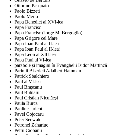
Ottavio de Bertolis
Ottorino Pasquato
Paolo Bizzeti
Paolo Merlo
Papa Benedict al XVI-lea
Papa Francisc
Papa Francisc (Jorge M. Bergoglio)
Papa Grigore cel Mare
Papa Ioan Paul al II-lea
Papa Ioan Paul al II-lea)
Papa Leon al XIII-lea
Papa Paul al VI-lea
parabole și imagini în Evanghelii Isidor Mărtincă
Parintii Bisericii Adalbert Hamman
Patrick Sbalchiero
Paul al VI-lea
Paul Braşcanu
Paul Butnaru
Paul Cristian Niculăeşi
Paula Burca
Pauline Jaricot
Pavel Cojocaru
Peter Seewald
Petronel Zahariuc
Petru Ciobanu