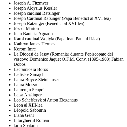
Joseph A. Fitzmyer
Joseph Aloysius Kessler
Joseph cardinal Ratzinger
Joseph Cardinal Ratzinger (Papa Benedict al XVI-lea)
Joseph Ratzinger (Benedict al XVI-lea)
József Marton
Juan Bautista Aguado
Karol cardinal Wojtyla (Papa Ioan Paul al II-lea)
Kathryn James Hermes
Korom Imre
La Diocesi de Jassy (Romania) durante l’episcopato del
vescovo Domenico Jaquet O.F.M. Conv. (1895-1903) Fabian
Dobos
Lacramioara Boros
Ladislav Simajchl
Laura Boyce-Steinhauser
Laura Mosso
Laurenţiu Scupoli
Leisa Anslinger
Leo Scheffczyk si Anton Ziegenaus
Leon al XIII-lea
Léopold Sabourin
Liana Gehl
Liturghierul Roman
lorin Spatariu