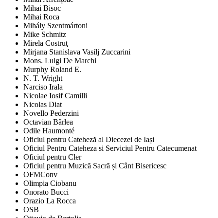
Mihai Bisoc
Mihai Roca
Mihály Szentmártoni
Mike Schmitz
Mirela Costruţ
Mirjana Stanislava Vasilj Zuccarini
Mons. Luigi De Marchi
Murphy Roland E.
N. T. Wright
Narciso Irala
Nicolae Iosif Camilli
Nicolas Diat
Novello Pederzini
Octavian Bârlea
Odile Haumonté
Oficiul pentru Cateheză al Diecezei de Iași
Oficiul Pentru Cateheza si Serviciul Pentru Catecumenat
Oficiul pentru Cler
Oficiul pentru Muzică Sacră și Cânt Bisericesc
OFMConv
Olimpia Ciobanu
Onorato Bucci
Orazio La Rocca
OSB