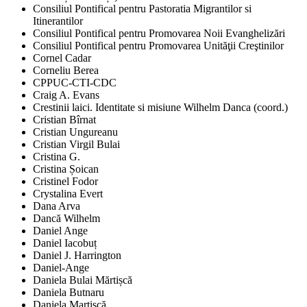
Consiliul Pontifical pentru Pastoratia Migrantilor si
Itinerantilor
Consiliul Pontifical pentru Promovarea Noii Evanghelizări
Consiliul Pontifical pentru Promovarea Unităţii Creştinilor
Cornel Cadar
Corneliu Berea
CPPUC-CTI-CDC
Craig A. Evans
Crestinii laici. Identitate si misiune Wilhelm Danca (coord.)
Cristian Bîrnat
Cristian Ungureanu
Cristian Virgil Bulai
Cristina G.
Cristina Șoican
Cristinel Fodor
Crystalina Evert
Dana Arva
Dancă Wilhelm
Daniel Ange
Daniel Iacobuț
Daniel J. Harrington
Daniel-Ange
Daniela Bulai Mărtișcă
Daniela Butnaru
Daniela Martișcă