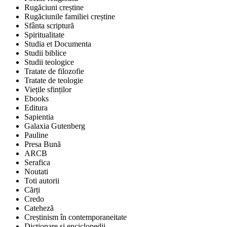
Rugăciuni creștine
Rugăciunile familiei creștine
Sfânta scriptură
Spiritualitate
Studia et Documenta
Studii biblice
Studii teologice
Tratate de filozofie
Tratate de teologie
Viețile sfinților
Ebooks
Editura
Sapientia
Galaxia Gutenberg
Pauline
Presa Bună
ARCB
Serafica
Noutati
Toti autorii
Cărți
Credo
Cateheză
Creștinism în contemporaneitate
Dicționare și enciclopedii