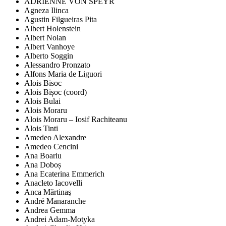
ADRIENNE VON SPEYR
Agneza Ilinca
Agustin Filgueiras Pita
Albert Holenstein
Albert Nolan
Albert Vanhoye
Alberto Soggin
Alessandro Pronzato
Alfons Maria de Liguori
Alois Bisoc
Alois Bișoc (coord)
Alois Bulai
Alois Moraru
Alois Moraru – Iosif Rachiteanu
Alois Tinti
Amedeo Alexandre
Amedeo Cencini
Ana Boariu
Ana Doboș
Ana Ecaterina Emmerich
Anacleto Iacovelli
Anca Mărtinaş
André Manaranche
Andrea Gemma
Andrei Adam-Motyka