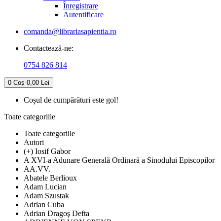
Înregistrare
Autentificare
comanda@librariasapientia.ro
Contactează-ne:
0754 826 814
0
Coș
0,00 Lei
Coșul de cumpărături este gol!
Toate categoriile
Toate categoriile
Autori
(+) Iosif Gabor
A XVI-a Adunare Generală Ordinară a Sinodului Episcopilor
AA.VV.
Abatele Berlioux
Adam Lucian
Adam Szustak
Adrian Cuba
Adrian Dragoş Defta