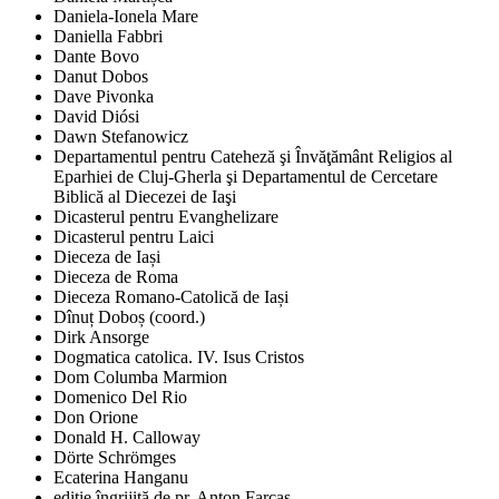
Daniela-Ionela Mare
Daniella Fabbri
Dante Bovo
Danut Dobos
Dave Pivonka
David Diósi
Dawn Stefanowicz
Departamentul pentru Cateheză şi Învăţământ Religios al
Eparhiei de Cluj-Gherla şi Departamentul de Cercetare
Biblică al Diecezei de Iaşi
Dicasterul pentru Evanghelizare
Dicasterul pentru Laici
Dieceza de Iași
Dieceza de Roma
Dieceza Romano-Catolică de Iași
Dînuț Doboș (coord.)
Dirk Ansorge
Dogmatica catolica. IV. Isus Cristos
Dom Columba Marmion
Domenico Del Rio
Don Orione
Donald H. Calloway
Dörte Schrömges
Ecaterina Hanganu
ediţie îngrijită de pr. Anton Farcaş