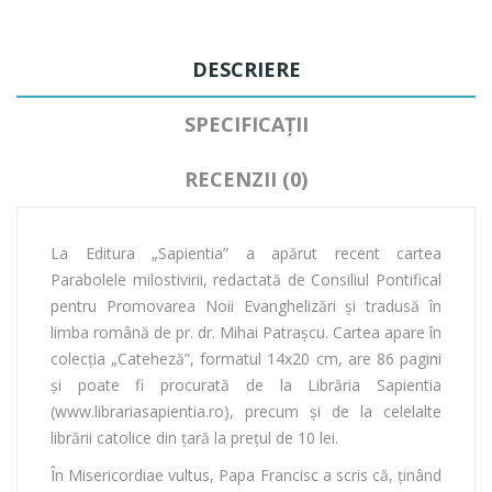
DESCRIERE
SPECIFICAȚII
RECENZII (0)
La Editura „Sapientia” a apărut recent cartea
Parabolele milostivirii, redactată de Consiliul Pontifical
pentru Promovarea Noii Evanghelizări şi tradusă în
limba română de pr. dr. Mihai Patrașcu. Cartea apare în
colecția „Cateheză”, formatul 14x20 cm, are 86 pagini
și poate fi procurată de la Librăria Sapientia
(www.librariasapientia.ro), precum și de la celelalte
librării catolice din țară la prețul de 10 lei.
În Misericordiae vultus, Papa Francisc a scris că, ţinând