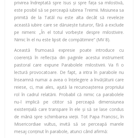
privirea îndreptată spre Isus şi spre faţa sa milostivă,
este posibil să se perceapă iubirea Treimii. Misiunea sa
primită de la Tatăl nu este alta decât să reveleze
această iubire care se dăruieşte tuturor, fără a exclude
pe nimeni: „În el totul vorbeşte despre milostivire.
Nimic în el nu este lipsit de compătimire” (MV 8).
Această frumoasă expresie poate introduce cu
coerenţă în reflecţia din paginile acestui instrument
pastoral care expune Parabolele milostivirii. Va fi o
lectură provocatoare. De fapt, a intra în parabole nu
înseamnă numai a avea o înţelegere a învăţăturii care
reiese, ci, mai ales, ajută la recunoaşterea propriului
rol în cadrul relatării. Probabil că nimic ca parabolele
nu-l implică pe cititor să perceapă dimensiunea
existenţială care transpare în ele şi să se lase condus
de mână spre schimbarea vieţii. Tot Papa Francisc, în
Misericordiae vultus, invită să se perceapă marele
mesaj conţinut în parabole, atunci când afirmă: