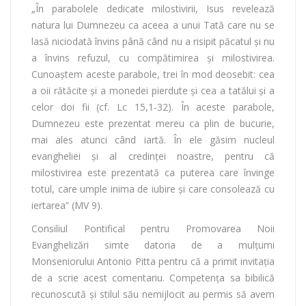
„În parabolele dedicate milostivirii, Isus revelează
natura lui Dumnezeu ca aceea a unui Tată care nu se
lasă niciodată învins până când nu a risipit păcatul şi nu
a învins refuzul, cu compătimirea şi milostivirea.
Cunoaştem aceste parabole, trei în mod deosebit: cea
a oii rătăcite şi a monedei pierdute şi cea a tatălui şi a
celor doi fii (cf. Lc 15,1-32). În aceste parabole,
Dumnezeu este prezentat mereu ca plin de bucurie,
mai ales atunci când iartă. În ele găsim nucleul
evangheliei şi al credinţei noastre, pentru că
milostivirea este prezentată ca puterea care învinge
totul, care umple inima de iubire şi care consolează cu
iertarea” (MV 9).
Consiliul Pontifical pentru Promovarea Noii
Evanghelizări simte datoria de a mulţumi
Monseniorului Antonio Pitta pentru că a primit invitaţia
de a scrie acest comentariu. Competenţa sa bibilică
recunoscută şi stilul său nemijlocit au permis să avem