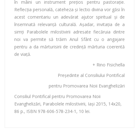
în mâini un instrument preţios pentru pastoraţie.
Reflecţia personală, cateheza şi lectio divina vor găsi în
acest comentariu un adevărat ajutor spiritual şi de
însemnată relevanţă culturală. Aşadar, invitaţia de a
simţi Parabolele milostivirii adresate fiecăruia dintre
noi va permite să trăim Anul Sfânt cu o angajare
pentru a da mărturisirii de credinţă mărturia coerentă
de viaţă.
+ Rino Fisichella
Preşedinte al Consiliului Pontifical
pentru Promovarea Noii Evanghelizări
Consiliul Pontifical pentru Promovarea Noii
Evanghelizări, Parabolele milostivirii, Iași 2015, 14x20,
86 p., ISBN 978-606-578-234-1, 10 lei.