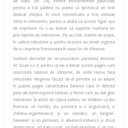
de viaţă” (nr. 24). Printre instrumentele pastorale
pentru a trăi Jubileul nu putea să lipsească un text
dedicat sfinţilor. În mod semnificativ a fost intitulat
Sfinţi în milostivire, pentru a arăta că aceste figuri aşa
de expresive nu s-au limitat să exprime mărturia lor
prin faptele de milostenie. Ele au trăit, înainte de toate,
în cadrul milostivirii şi pentru aceasta au simţit urgenţa
de a-i exprima frumuseţea în viaţa lor de sfinţenie.
Suntem deosebit de recunoscători părintelui Antonio
M. Sicari o.c.d. pentru că ne-a dăruit aceste pagini care
reprezintă tablouri de sfinţenie, de unde reiese faţa
milostivirii. Alegerea făcută de el permite să se adune
în puţine pagini catolicitatea Bisericii care în diferite
părţi ale lumii exprimă bărbaţi şi femei care au dat glas
milostivirii. În afară de câţiva italieni, ne întâlnim cu doi
francezi, un român, doi polonezi şi o unguroaică, o
chiliano-argentiniancă şi un olandez, un belgian-
hawaiian şi un peruvian, o albaneză-indiancă şi două
americance, un italo-croat, un italo-brazilian şi un rus-