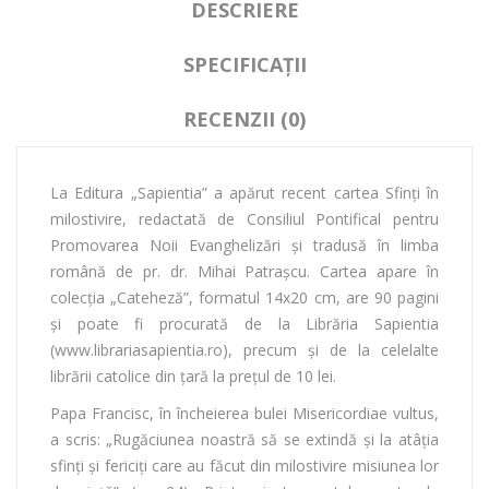
DESCRIERE
SPECIFICAȚII
RECENZII (0)
La Editura „Sapientia” a apărut recent cartea Sfinți în
milostivire, redactată de Consiliul Pontifical pentru
Promovarea Noii Evanghelizări şi tradusă în limba
română de pr. dr. Mihai Patrașcu. Cartea apare în
colecția „Cateheză”, formatul 14x20 cm, are 90 pagini
și poate fi procurată de la Librăria Sapientia
(www.librariasapientia.ro), precum și de la celelalte
librării catolice din țară la prețul de 10 lei.
Papa Francisc, în încheierea bulei Misericordiae vultus,
a scris: „Rugăciunea noastră să se extindă şi la atâţia
sfinţi şi fericiţi care au făcut din milostivire misiunea lor