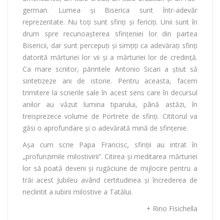
german. Lumea şi Biserica sunt într-adevăr
reprezentate. Nu toţi sunt sfinţi şi fericiţi. Unii sunt în
drum spre recunoaşterea sfinţeniei lor din partea
Bisericii, dar sunt percepuţi şi simţiţi ca adevăraţi sfinţi
datorită mărturiei lor vii şi a mărturiei lor de credinţă.
Ca mare scriitor, părintele Antonio Sicari a ştiut să
sintetizeze ani de istorie. Pentru aceasta, facem
trimitere la scrierile sale în acest sens care în decursul
anilor au văzut lumina tiparului, până astăzi, în
treisprezece volume de Portrete de sfinţi. Cititorul va
găsi o aprofundare şi o adevărată mină de sfinţenie.
Aşa cum scrie Papa Francisc, sfinţii au intrat în
„profunzimile milostivirii”. Citirea şi meditarea mărturiei
lor să poată deveni şi rugăciune de mijlocire pentru a
trăi acest Jubileu având certitudinea şi încrederea de
neclintit a iubirii milostive a Tatălui.
+ Rino Fisichella