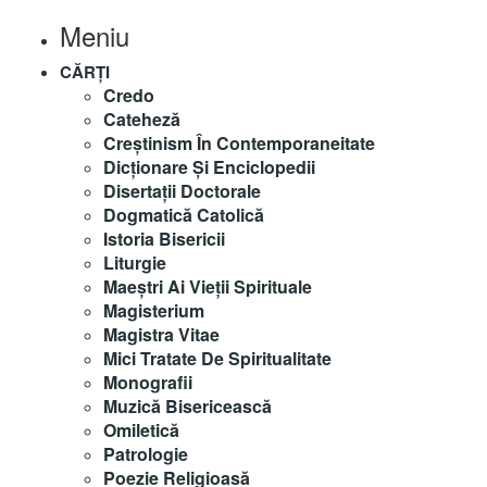
Meniu
CĂRȚI
Credo
Cateheză
Creștinism În Contemporaneitate
Dicționare Și Enciclopedii
Disertații Doctorale
Dogmatică Catolică
Istoria Bisericii
Liturgie
Maeştri Ai Vieţii Spirituale
Magisterium
Magistra Vitae
Mici Tratate De Spiritualitate
Monografii
Muzică Bisericească
Omiletică
Patrologie
Poezie Religioasă