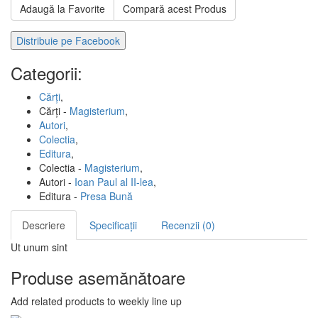
Adaugă la Favorite
Compară acest Produs
Distribuie pe Facebook
Categorii:
Cărți
,
Cărți -
Magisterium
,
Autori
,
Colectia
,
Editura
,
Colectia -
Magisterium
,
Autori -
Ioan Paul al II-lea
,
Editura -
Presa Bună
Descriere
Specificații
Recenzii (0)
Ut unum sint
Produse asemănătoare
Add related products to weekly line up