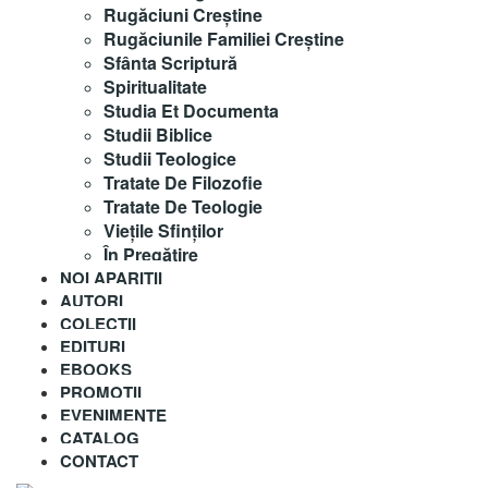
Rugăciuni Creştine
Rugăciunile Familiei Creștine
Sfânta Scriptură
Spiritualitate
Studia Et Documenta
Studii Biblice
Studii Teologice
Tratate De Filozofie
Tratate De Teologie
Vieţile Sfinţilor
În Pregătire
NOI APARITII
AUTORI
COLECȚII
EDITURI
EBOOKS
PROMOȚII
EVENIMENTE
CATALOG
CONTACT