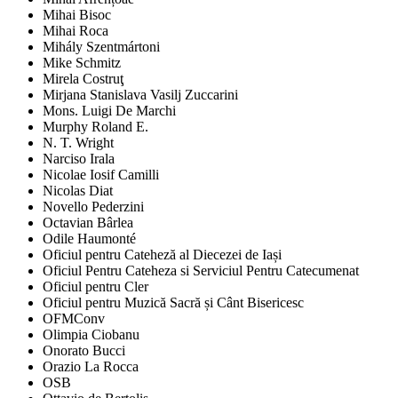
Mihai Bisoc
Mihai Roca
Mihály Szentmártoni
Mike Schmitz
Mirela Costruţ
Mirjana Stanislava Vasilj Zuccarini
Mons. Luigi De Marchi
Murphy Roland E.
N. T. Wright
Narciso Irala
Nicolae Iosif Camilli
Nicolas Diat
Novello Pederzini
Octavian Bârlea
Odile Haumonté
Oficiul pentru Cateheză al Diecezei de Iași
Oficiul Pentru Cateheza si Serviciul Pentru Catecumenat
Oficiul pentru Cler
Oficiul pentru Muzică Sacră și Cânt Bisericesc
OFMConv
Olimpia Ciobanu
Onorato Bucci
Orazio La Rocca
OSB