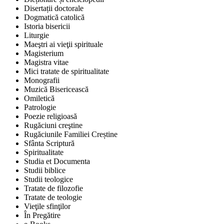
Disertații doctorale
Dogmatică catolică
Istoria bisericii
Liturgie
Maeştri ai vieţii spirituale
Magisterium
Magistra vitae
Mici tratate de spiritualitate
Monografii
Muzică Bisericească
Omiletică
Patrologie
Poezie religioasă
Rugăciuni creştine
Rugăciunile Familiei Creștine
Sfânta Scriptură
Spiritualitate
Studia et Documenta
Studii biblice
Studii teologice
Tratate de filozofie
Tratate de teologie
Vieţile sfinţilor
În Pregătire