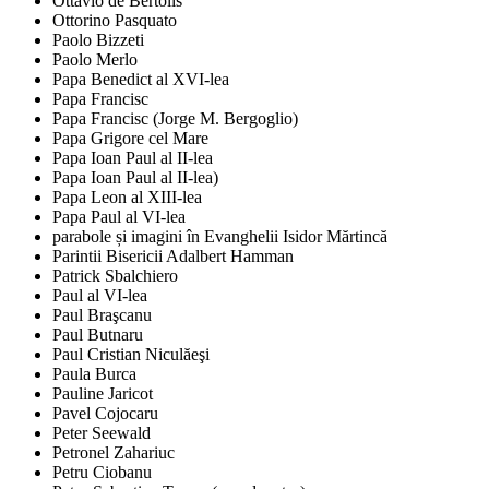
Ottavio de Bertolis
Ottorino Pasquato
Paolo Bizzeti
Paolo Merlo
Papa Benedict al XVI-lea
Papa Francisc
Papa Francisc (Jorge M. Bergoglio)
Papa Grigore cel Mare
Papa Ioan Paul al II-lea
Papa Ioan Paul al II-lea)
Papa Leon al XIII-lea
Papa Paul al VI-lea
parabole și imagini în Evanghelii Isidor Mărtincă
Parintii Bisericii Adalbert Hamman
Patrick Sbalchiero
Paul al VI-lea
Paul Braşcanu
Paul Butnaru
Paul Cristian Niculăeşi
Paula Burca
Pauline Jaricot
Pavel Cojocaru
Peter Seewald
Petronel Zahariuc
Petru Ciobanu