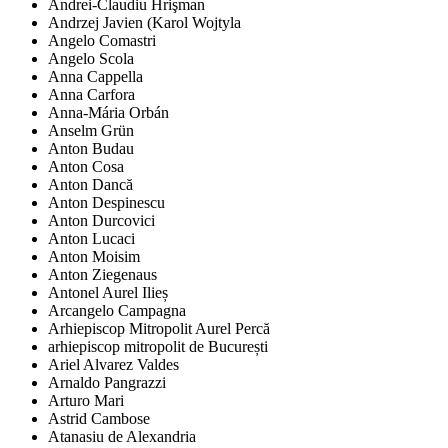
Andrei-Claudiu Hrişman
Andrzej Javien (Karol Wojtyla
Angelo Comastri
Angelo Scola
Anna Cappella
Anna Carfora
Anna-Mária Orbán
Anselm Grün
Anton Budau
Anton Cosa
Anton Dancă
Anton Despinescu
Anton Durcovici
Anton Lucaci
Anton Moisim
Anton Ziegenaus
Antonel Aurel Ilieș
Arcangelo Campagna
Arhiepiscop Mitropolit Aurel Percă
arhiepiscop mitropolit de București
Ariel Alvarez Valdes
Arnaldo Pangrazzi
Arturo Mari
Astrid Cambose
Atanasiu de Alexandria