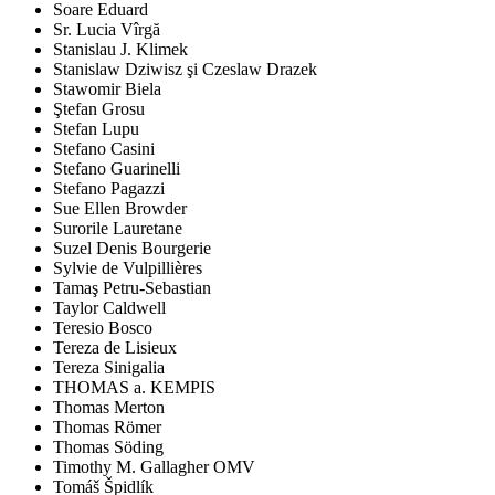
Soare Eduard
Sr. Lucia Vîrgă
Stanislau J. Klimek
Stanislaw Dziwisz şi Czeslaw Drazek
Stawomir Biela
Ştefan Grosu
Stefan Lupu
Stefano Casini
Stefano Guarinelli
Stefano Pagazzi
Sue Ellen Browder
Surorile Lauretane
Suzel Denis Bourgerie
Sylvie de Vulpillières
Tamaş Petru-Sebastian
Taylor Caldwell
Teresio Bosco
Tereza de Lisieux
Tereza Sinigalia
THOMAS a. KEMPIS
Thomas Merton
Thomas Römer
Thomas Söding
Timothy M. Gallagher OMV
Tomáš Špidlík