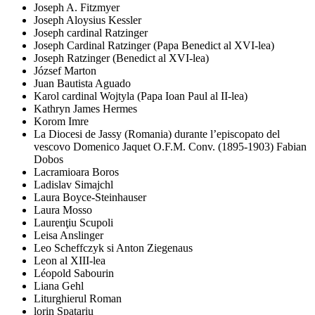
Joseph A. Fitzmyer
Joseph Aloysius Kessler
Joseph cardinal Ratzinger
Joseph Cardinal Ratzinger (Papa Benedict al XVI-lea)
Joseph Ratzinger (Benedict al XVI-lea)
József Marton
Juan Bautista Aguado
Karol cardinal Wojtyla (Papa Ioan Paul al II-lea)
Kathryn James Hermes
Korom Imre
La Diocesi de Jassy (Romania) durante l’episcopato del
vescovo Domenico Jaquet O.F.M. Conv. (1895-1903) Fabian
Dobos
Lacramioara Boros
Ladislav Simajchl
Laura Boyce-Steinhauser
Laura Mosso
Laurenţiu Scupoli
Leisa Anslinger
Leo Scheffczyk si Anton Ziegenaus
Leon al XIII-lea
Léopold Sabourin
Liana Gehl
Liturghierul Roman
lorin Spatariu