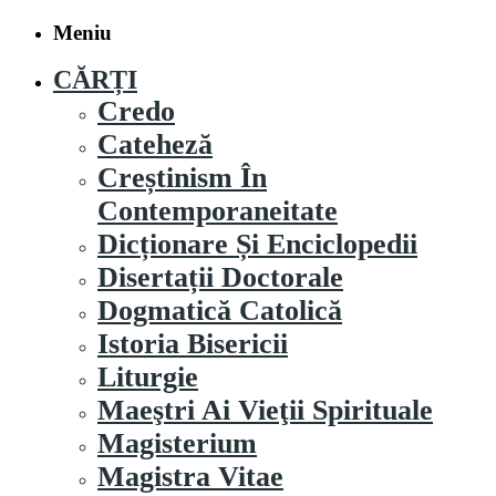
Meniu
CĂRȚI
Credo
Cateheză
Creștinism În
Contemporaneitate
Dicționare Și Enciclopedii
Disertații Doctorale
Dogmatică Catolică
Istoria Bisericii
Liturgie
Maeştri Ai Vieţii Spirituale
Magisterium
Magistra Vitae