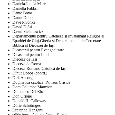
Daniela-Ionela Mare
Daniella Fabbri
Dante Bovo
Danut Dobos
Dave Pivonka
David Diósi
Dawn Stefanowicz
Departamentul pentru Cateheză şi Învăţământ Religios al
Eparhiei de Cluj-Gherla şi Departamentul de Cercetare
Biblică al Diecezei de Iaşi
Dicasterul pentru Evanghelizare
Dicasterul pentru Laici
Dieceza de Iași
Dieceza de Roma
Dieceza Romano-Catolică de Iași
Dînuț Doboș (coord.)
Dirk Ansorge
Dogmatica catolica. IV. Isus Cristos
Dom Columba Marmion
Domenico Del Rio
Don Orione
Donald H. Calloway
Dörte Schrömges
Ecaterina Hanganu
ediţie îngrijită de pr. Anton Farcaş