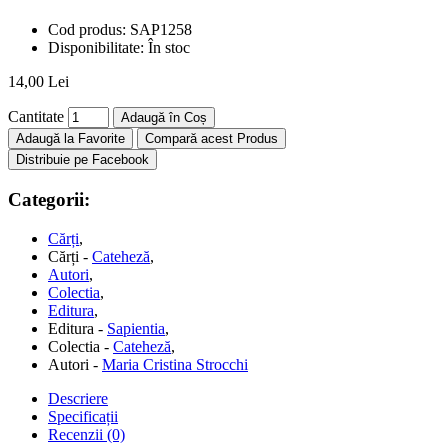
Cod produs:
SAP1258
Disponibilitate:
În stoc
14,00 Lei
Cantitate
Adaugă în Coș
Adaugă la Favorite
Compară acest Produs
Distribuie pe Facebook
Categorii:
Cărți
,
Cărți -
Cateheză
,
Autori
,
Colectia
,
Editura
,
Editura -
Sapientia
,
Colectia -
Cateheză
,
Autori -
Maria Cristina Strocchi
Descriere
Specificații
Recenzii (0)