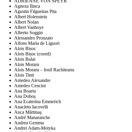
ADRIENNE VON SPEYR
Agneza Ilinca
Agustin Filgueiras Pita
Albert Holenstein
Albert Nolan
Albert Vanhoye
Alberto Soggin
Alessandro Pronzato
Alfons Maria de Liguori
Alois Bisoc
Alois Bișoc (coord)
Alois Bulai
Alois Moraru
Alois Moraru – Iosif Rachiteanu
Alois Tinti
Amedeo Alexandre
Amedeo Cencini
Ana Boariu
Ana Doboș
Ana Ecaterina Emmerich
Anacleto Iacovelli
Anca Mărtinaş
André Manaranche
Andrea Gemma
Andrei Adam-Motyka