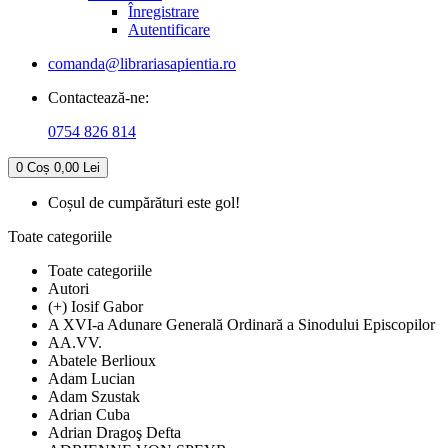
Înregistrare
Autentificare
comanda@librariasapientia.ro
Contactează-ne:
0754 826 814
0
Coș
0,00 Lei
Coșul de cumpărături este gol!
Toate categoriile
Toate categoriile
Autori
(+) Iosif Gabor
A XVI-a Adunare Generală Ordinară a Sinodului Episcopilor
AA.VV.
Abatele Berlioux
Adam Lucian
Adam Szustak
Adrian Cuba
Adrian Dragoş Defta