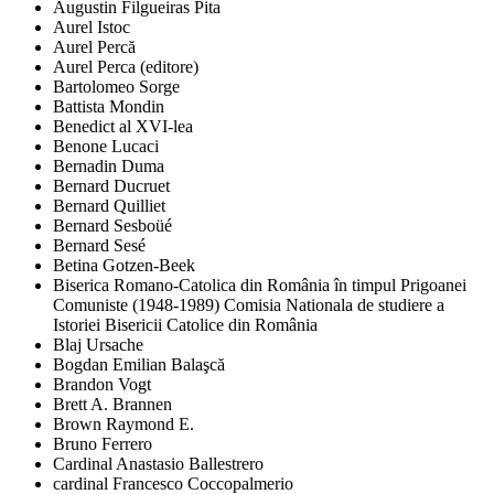
Augustin Filgueiras Pita
Aurel Istoc
Aurel Percă
Aurel Perca (editore)
Bartolomeo Sorge
Battista Mondin
Benedict al XVI-lea
Benone Lucaci
Bernadin Duma
Bernard Ducruet
Bernard Quilliet
Bernard Sesboüé
Bernard Sesé
Betina Gotzen-Beek
Biserica Romano-Catolica din România în timpul Prigoanei
Comuniste (1948-1989) Comisia Nationala de studiere a
Istoriei Bisericii Catolice din România
Blaj Ursache
Bogdan Emilian Balaşcă
Brandon Vogt
Brett A. Brannen
Brown Raymond E.
Bruno Ferrero
Cardinal Anastasio Ballestrero
cardinal Francesco Coccopalmerio