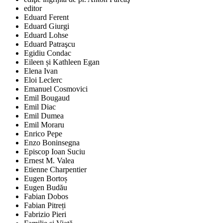
editor
Eduard Ferent
Eduard Giurgi
Eduard Lohse
Eduard Patraşcu
Egidiu Condac
Eileen și Kathleen Egan
Elena Ivan
Eloi Leclerc
Emanuel Cosmovici
Emil Bougaud
Emil Diac
Emil Dumea
Emil Moraru
Enrico Pepe
Enzo Boninsegna
Episcop Ioan Suciu
Ernest M. Valea
Etienne Charpentier
Eugen Bortoș
Eugen Budău
Fabian Dobos
Fabian Pitreți
Fabrizio Pieri