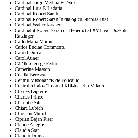
Cardinal Jorge Medina Estévez
Cardinal Luis F. Ladaria
Cardinal Robert Sarah
Cardinal Robert Sarah în dialog cu Nicolas Diat
Cardinal Walter Kasper
Cardinalul Robert Sarah cu Benedict al XVI-lea – Joseph
Ratzinger
Carlo Maria Martini
Carlos Encina Commentz
Carmil Duma
Carol Auner
Cătălin-George Fedor
Catherine Masson
Cecilia Beresoaei
Centrul Misionar ''P. de Foucauld''
Centrul religios "Leon al XIII-lea" din Milano
Charles Lapierre
Charles Prince
Charlotte Sibi
Chiara Lubich
Christian Münch
Ciprian Bejan-Piser
Claude Allègre
Claudia Stan
Claudiu Dumea