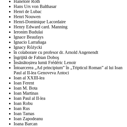
Hanelore Roth
Hans Urs von Balthasar
Henri de Lubac
Henri Nouwen
Henri-Dominique Lacordaire
Henry Edward card. Manning
Ieronim Budulai
Ignace Beaufays
Ignacio Larrañaga
Ignacy Różycki
în colaborare cu profesor dr. Arnold Angenendt
îngrijită de Fabian Doboş
Însănătoșirea lumii Frédéric Lenoir
Întoarcerea „Ad principium” în „Tripticul Roman” al lui Ioan
Paul al II-lea Genoveva Antoci
Ioan al XXIII-lea
Ioan Ferent
Ioan M. Bota
Ioan Martinas
Ioan Paul al II-lea
Ioan Robu
Ioan Rus
Ioan Tamas
Ioan Zapodeanu
Ioana Barcan