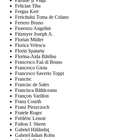
Familie și Viaţă
Felician Tiba
Fergus Kerr
Fericitului Toma de Celano
Ferrero Bruno
Fiorenzo Angelini
Fitzmyer Joseph A.
Florian Müller
Florica Velescu
Florin Spatariu
Florina-Aida Bătrînu
Francesco Faà di Bruno
Francesco Gioia
Francesco Saverio Toppi
Francisc
Francisc de Sales
Francisca Băltăceanu
François Varillon
Franz Courth
Franz Pieszczoch
Fratele Roger
Frédéric Lenoir
Fulton J. Sheen
Gabriel Hălănduţ
Gabriel-Iulian Robu