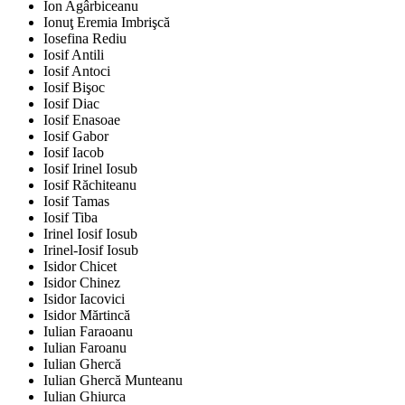
Ion Agârbiceanu
Ionuţ Eremia Imbrişcă
Iosefina Rediu
Iosif Antili
Iosif Antoci
Iosif Bişoc
Iosif Diac
Iosif Enasoae
Iosif Gabor
Iosif Iacob
Iosif Irinel Iosub
Iosif Răchiteanu
Iosif Tamas
Iosif Tiba
Irinel Iosif Iosub
Irinel-Iosif Iosub
Isidor Chicet
Isidor Chinez
Isidor Iacovici
Isidor Mărtincă
Iulian Faraoanu
Iulian Faroanu
Iulian Ghercă
Iulian Ghercă Munteanu
Iulian Ghiurca