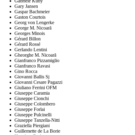
Gabriele Kuby
Gary Jansen
Gaspar Bachmeier
Gaston Courtois
Georg von Lengerke
George M. Nicoară
Georges Minois
Gérard Billon
Gérard Rossé
Gerlando Lentini
Gheorghe M. Nicoară
Gianfranco Pizzamiglio
Gianfranco Ravasi
Gino Rocca
Giovanni Ballis Sj
Giovanni Cesare Pagazzi
Giuliano Ferrini OFM
Giuseppe Caramia
Giuseppe Cionchi
Giuseppe Colombero
Giuseppe Forlai
Giuseppe Pulcinelli
Giuseppe Tanzella-Nitti
Graziella Piergiani
Guillemette de La Borie