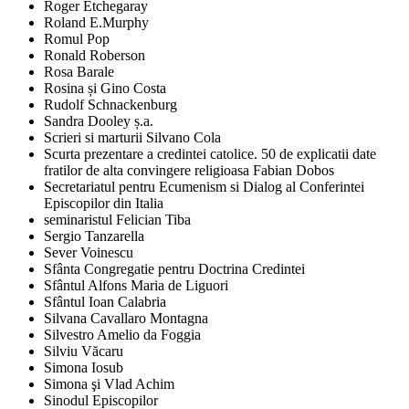
Roger Etchegaray
Roland E.Murphy
Romul Pop
Ronald Roberson
Rosa Barale
Rosina și Gino Costa
Rudolf Schnackenburg
Sandra Dooley ș.a.
Scrieri si marturii Silvano Cola
Scurta prezentare a credintei catolice. 50 de explicatii date
fratilor de alta convingere religioasa Fabian Dobos
Secretariatul pentru Ecumenism si Dialog al Conferintei
Episcopilor din Italia
seminaristul Felician Tiba
Sergio Tanzarella
Sever Voinescu
Sfânta Congregatie pentru Doctrina Credintei
Sfântul Alfons Maria de Liguori
Sfântul Ioan Calabria
Silvana Cavallaro Montagna
Silvestro Amelio da Foggia
Silviu Văcaru
Simona Iosub
Simona şi Vlad Achim
Sinodul Episcopilor