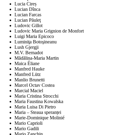
Lucia Cireș
Lucian Dînca
Lucian Farcas
Lucian Păuleţ
Ludovic Gillot
Ludovic Maria Grignion de Monfort
Luigi Maria Epicoco
Luminiţa Botoşineanu
Lush Gjergji
M.V. Bernadot
Mădălina-Maria Martin
Maica Éliane
Manfred Hauke
Manfred Lütz
Manlio Brunetti
Marcel Octav Costea
Marcial Maciel
Maria Cristina Strocchi
Maria Faustina Kowalska
Maria Luisa Di Pietro
Maria – Steaua speranței
Marie-Dominique Molinié
Mario Caprioli
Mario Gadili
Mario Zanchin