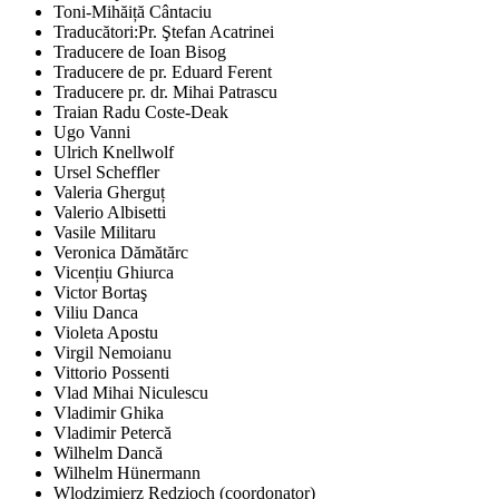
Toni-Mihăiță Cântaciu
Traducători:Pr. Ştefan Acatrinei
Traducere de Ioan Bisog
Traducere de pr. Eduard Ferent
Traducere pr. dr. Mihai Patrascu
Traian Radu Coste-Deak
Ugo Vanni
Ulrich Knellwolf
Ursel Scheffler
Valeria Gherguț
Valerio Albisetti
Vasile Militaru
Veronica Dămătărc
Vicențiu Ghiurca
Victor Bortaş
Viliu Danca
Violeta Apostu
Virgil Nemoianu
Vittorio Possenti
Vlad Mihai Niculescu
Vladimir Ghika
Vladimir Petercă
Wilhelm Dancă
Wilhelm Hünermann
Wlodzimierz Redzioch (coordonator)