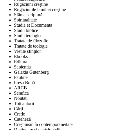
Rugăciuni creștine
Rugăciunile familiei creștine
Sfânta scriptură
Spiritualitate
Studia et Documenta
Studii biblice
Studii teologice
Tratate de filozofie
Tratate de teologie
Viețile sfinților
Ebooks
Editura
Sapientia
Galaxia Gutenberg
Pauline
Presa Bună
ARCB
Serafica
Noutati
Toti autorii
Cărți
Credo
Cateheză
Creștinism în contemporaneitate
Dicționare și enciclopedii