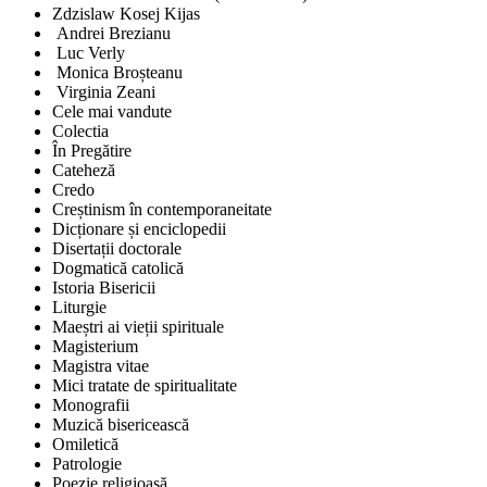
Zdzislaw Kosej Kijas
Andrei Brezianu
Luc Verly
Monica Broșteanu
Virginia Zeani
Cele mai vandute
Colectia
În Pregătire
Cateheză
Credo
Creștinism în contemporaneitate
Dicționare și enciclopedii
Disertații doctorale
Dogmatică catolică
Istoria Bisericii
Liturgie
Maeștri ai vieții spirituale
Magisterium
Magistra vitae
Mici tratate de spiritualitate
Monografii
Muzică bisericească
Omiletică
Patrologie
Poezie religioasă