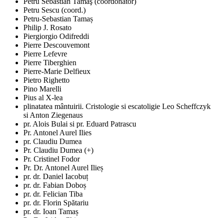
Petru Sebastian Tamaş (coordonator)
Petru Sescu (coord.)
Petru-Sebastian Tamaș
Philip J. Rosato
Piergiorgio Odifreddi
Pierre Descouvemont
Pierre Lefevre
Pierre Tiberghien
Pierre-Marie Delfieux
Pietro Righetto
Pino Marelli
Pius al X-lea
plinatatea mântuirii. Cristologie si escatoligie Leo Scheffczyk
si Anton Ziegenaus
pr. Alois Bulai si pr. Eduard Patrascu
Pr. Antonel Aurel Ilies
pr. Claudiu Dumea
Pr. Claudiu Dumea (+)
Pr. Cristinel Fodor
Pr. Dr. Antonel Aurel Ilieș
pr. dr. Daniel Iacobuț
pr. dr. Fabian Doboș
pr. dr. Felician Tiba
pr. dr. Florin Spătariu
pr. dr. Ioan Tamaș