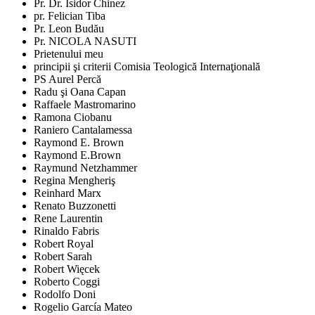
Pr. Dr. Isidor Chinez
pr. Felician Tiba
Pr. Leon Budău
Pr. NICOLA NASUTI
Prietenului meu
principii şi criterii Comisia Teologică Internaţională
PS Aurel Percă
Radu şi Oana Capan
Raffaele Mastromarino
Ramona Ciobanu
Raniero Cantalamessa
Raymond E. Brown
Raymond E.Brown
Raymund Netzhammer
Regina Mengheriş
Reinhard Marx
Renato Buzzonetti
Rene Laurentin
Rinaldo Fabris
Robert Royal
Robert Sarah
Robert Więcek
Roberto Coggi
Rodolfo Doni
Rogelio García Mateo