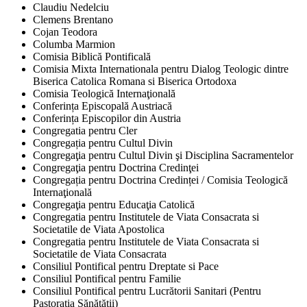
Claudiu Nedelciu
Clemens Brentano
Cojan Teodora
Columba Marmion
Comisia Biblică Pontificală
Comisia Mixta Internationala pentru Dialog Teologic dintre
Biserica Catolica Romana si Biserica Ortodoxa
Comisia Teologică Internaţională
Conferința Episcopală Austriacă
Conferința Episcopilor din Austria
Congregatia pentru Cler
Congregația pentru Cultul Divin
Congregaţia pentru Cultul Divin şi Disciplina Sacramentelor
Congregaţia pentru Doctrina Credinţei
Congregația pentru Doctrina Credinței / Comisia Teologică
Internaţională
Congregaţia pentru Educaţia Catolică
Congregatia pentru Institutele de Viata Consacrata si
Societatile de Viata Apostolica
Congregatia pentru Institutele de Viata Consacrata si
Societatile de Viata Consacrata
Consiliul Pontifical pentru Dreptate si Pace
Consiliul Pontifical pentru Familie
Consiliul Pontifical pentru Lucrătorii Sanitari (Pentru
Pastorația Sănătății)