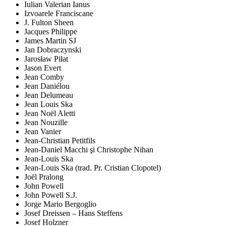
Iulian Valerian Ianus
Izvoarele Franciscane
J. Fulton Sheen
Jacques Philippe
James Martin SJ
Jan Dobraczynski
Jarosław Piłat
Jason Evert
Jean Comby
Jean Daniélou
Jean Delumeau
Jean Louis Ska
Jean Noël Aletti
Jean Nouzille
Jean Vanier
Jean-Christian Petitfils
Jean-Daniel Macchi şi Christophe Nihan
Jean-Louis Ska
Jean-Louis Ska (trad. Pr. Cristian Clopotel)
Joël Pralong
John Powell
John Powell S.J.
Jorge Mario Bergoglio
Josef Dreissen – Hans Steffens
Josef Holzner