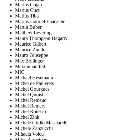
Marius Cojan
Marius Cucu
Marius Tiba
Marius-Gabriel Enacache
Martin Buber
Matthew Levering
Maura Thompson Hagarty
Maurice Gilbert
Maurice Zundel
Mauro Giuseppe
Max Bollinger
Maximilian Pal
MIC
Michael Hesemann
Michel de Paillerets
Michel Gourgues
Michel Quoist
Michel Remaud
Michel Remery
Michel Roussin
Michel Zink
Michele Giulio Masciarelli
Michele Zanzucchi
Mihaela Voicu
Mihai Afrențoae