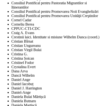
Consiliul Pontifical pentru Pastoratia Migrantilor si
Itinerantilor
Consiliul Pontifical pentru Promovarea Noii Evanghelizări
Consiliul Pontifical pentru Promovarea Unităţii Creştinilor
Cornel Cadar
Corneliu Berea
CPPUC-CTI-CDC
Craig A. Evans
Crestinii laici. Identitate si misiune Wilhelm Danca (coord.)
Cristian Bîrnat
Cristian Ungureanu
Cristian Virgil Bulai
Cristina G.
Cristina Șoican
Cristinel Fodor
Crystalina Evert
Dana Arva
Dancă Wilhelm
Daniel Ange
Daniel Iacobuț
Daniel J. Harrington
Daniel-Ange
Daniela Bulai Mărtișcă
Daniela Butnaru
Daniela Martișcă