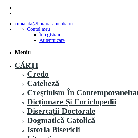
comanda@librariasapientia.ro
Contul meu
Înregistrare
Autentificare
Meniu
CĂRȚI
Credo
Cateheză
Creștinism În Contemporaneita
Dicționare Și Enciclopedii
Disertații Doctorale
Dogmatică Catolică
Istoria Bisericii