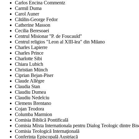
Carlos Encina Commentz
Carmil Duma
Carol Auner
Cătălin-George Fedor
Catherine Masson
Cecilia Beresoaei
Centrul Misionar ''P. de Foucauld''
Centrul religios "Leon al XIII-lea" din Milano
Charles Lapierre
Charles Prince
Charlotte Sibi
Chiara Lubich
Christian Münch
Ciprian Bejan-Piser
Claude Allègre
Claudia Stan
Claudiu Dumea
Claudiu Nedelciu
Clemens Brentano
Cojan Teodora
Columba Marmion
Comisia Biblică Pontificală
Comisia Mixta Internationala pentru Dialog Teologic dintre Bi
Comisia Teologică Internaţională
Conferința Episcopală Austriacă