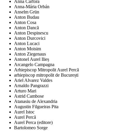
Anna Carfora
Anna-Mária Orbán
Anselm Grün
Anton Budau
Anton Cosa
Anton Dancă
Anton Despinescu
Anton Durcovici
Anton Lucaci
Anton Moisim
Anton Ziegenaus
Antonel Aurel Ilieș
Arcangelo Campagna
Arhiepiscop Mitropolit Aurel Percă
arhiepiscop mitropolit de București
Ariel Alvarez Valdes
Arnaldo Pangrazzi
Arturo Mari
Astrid Cambose
Atanasiu de Alexandria
Augustin Filgueiras Pita
Aurel Istoc
Aurel Percă
Aurel Perca (editore)
Bartolomeo Sorge