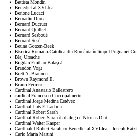
Battista Mondin
Benedict al XVI-lea
Benone Lucaci
Bernadin Duma
Bernard Ducruet
Bernard Quilliet
Bernard Sesboüé
Bernard Sesé
Betina Gotzen-Beek
Biserica Romano-Catolica din România în timpul Prigoanei Comu
Blaj Ursache
Bogdan Emilian Balaşcă
Brandon Vogt
Brett A. Brannen
Brown Raymond E.
Bruno Ferrero
Cardinal Anastasio Ballestrero
cardinal Francesco Coccopalmerio
Cardinal Jorge Medina Estévez
Cardinal Luis F. Ladaria
Cardinal Robert Sarah
Cardinal Robert Sarah în dialog cu Nicolas Diat
Cardinal Walter Kasper
Cardinalul Robert Sarah cu Benedict al XVI-lea – Joseph Ratz
Carlo Maria Martini