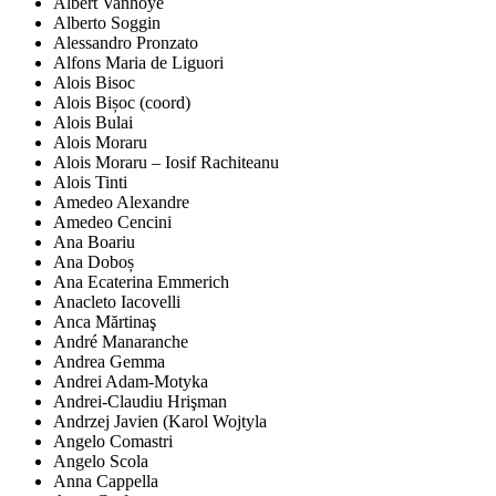
Albert Vanhoye
Alberto Soggin
Alessandro Pronzato
Alfons Maria de Liguori
Alois Bisoc
Alois Bișoc (coord)
Alois Bulai
Alois Moraru
Alois Moraru – Iosif Rachiteanu
Alois Tinti
Amedeo Alexandre
Amedeo Cencini
Ana Boariu
Ana Doboș
Ana Ecaterina Emmerich
Anacleto Iacovelli
Anca Mărtinaş
André Manaranche
Andrea Gemma
Andrei Adam-Motyka
Andrei-Claudiu Hrişman
Andrzej Javien (Karol Wojtyla
Angelo Comastri
Angelo Scola
Anna Cappella