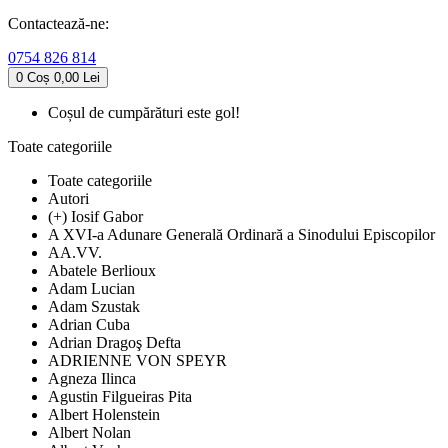
Contactează-ne:
0754 826 814
0
Coș
0,00 Lei
Coșul de cumpărături este gol!
Toate categoriile
Toate categoriile
Autori
(+) Iosif Gabor
A XVI-a Adunare Generală Ordinară a Sinodului Episcopilor
AA.VV.
Abatele Berlioux
Adam Lucian
Adam Szustak
Adrian Cuba
Adrian Dragoş Defta
ADRIENNE VON SPEYR
Agneza Ilinca
Agustin Filgueiras Pita
Albert Holenstein
Albert Nolan